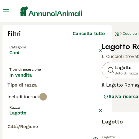
Filtri
Cancella tutto
Cuccioli
Lagotto R
Categorie
Cani
6 Cuccioli trovat
Lagotto
Tipo di inserzione
Solo di razza
In vendita
Tipo di razza
Il Lagotto Romag
che sulla terra 
Salva ricerca
Includi incroci
estremamente acu
ancora un cane 
Razza
Lagotto
Leggi la
nostra p
BOOST
Lagotto
Città/Regione
Lagotto