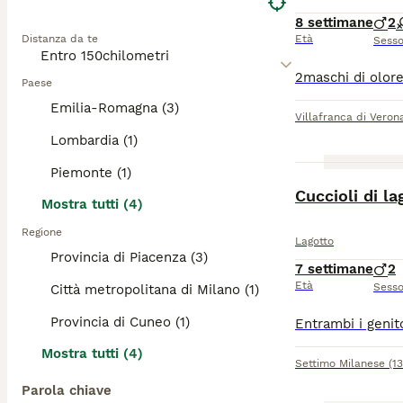
8 settimane
2
Distanza da te
Età
Sess
Paese
Emilia-Romagna (3)
Villafranca di Veron
Lombardia (1)
Piemonte (1)
Cuccioli di l
Mostra tutti (4)
Regione
Lagotto
Provincia di Piacenza (3)
7 settimane
2
Età
Sess
Città metropolitana di Milano (1)
Provincia di Cuneo (1)
Mostra tutti (4)
Settimo Milanese
(1
Parola chiave