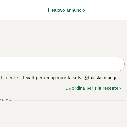
Nuovo annuncio
o
ariamente allevati per recuperare la selvaggina sia in acqua
ro capacità di recupero, ma anche perché vantano un olfatto
Ordina per
Più recente
tartufi nei boschi del paese. Oggi il lagotto romagnolo è
ENZA
di cane.