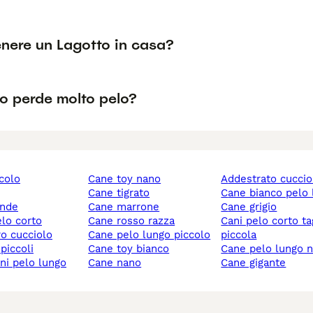
nere un Lagotto in casa?
to perde molto pelo?
ccolo
cane toy nano
addestrato cuccio
cane tigrato
cane bianco pelo
ande
cane marrone
cane grigio
elo corto
cane rosso razza
cani pelo corto taglia
ro cucciolo
cane pelo lungo piccolo
piccola
 piccoli
cane toy bianco
cane pelo lungo 
ani pelo lungo
cane nano
cane gigante