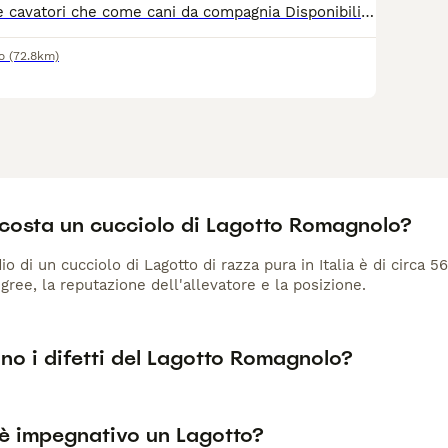
Perfetti sia come cavatori che come cani da compagnia Disponibili 1 maschio e 1 femmina di colore bianco e marrone età quindici giorni. Con pedigree e prima vaccinazione, test genetici e microchip. Possibilità di vedere i genitori.
o
(72.8km)
costa un cucciolo di Lagotto Romagnolo?
io di un cucciolo di Lagotto di razza pura in Italia è di circa 
gree, la reputazione dell'allevatore e la posizione.
no i difetti del Lagotto Romagnolo?
è impegnativo un Lagotto?