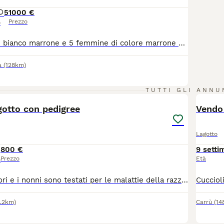
5
1000 €
Prezzo
o
2maschi di olore bianco marrone e 5 femmine di colore marrone bianco. Come scritto nelle info,i cuccioli verranno consegnati con microcip e primo vaccino effettuato,libretto sanitario in ordine e pedigree. Il prezzo varia da maschio a femmina
a
(128km)
2
TUTTI GLI ANNU
agotto con pedigree
Vendo 
Lagotto
800 €
9 setti
Prezzo
Età
o
Entrambi i genitori e i nonni sono testati per le malattie della razza e radiografati anche e gomiti per la displasia, il tutto pubblicato sul sito ENCI(visionabile) saranno ceduti con microcip , vaccini , libretto sanitario passaggio proprietà ecc ecc
3.2km)
Carrù
(14
6
1