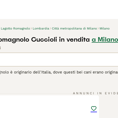
Lagotto Romagnolo
Lombardia
Città metropolitana di Milano
Milano
omagnolo Cuccioli in vendita
a Milan
i
nolo è originario dell'Italia, dove questi bei cani erano origin
ferma. Sono sempre stati molto apprezzati non solo per le lo
to e sono quindi spesso utilizzati per rintracciare gli ambiti 
da lavoro e da compagnia abbastanza diffuso.
10
1
ANNUNCI IN EVID
agina di consigli sul Lagotto
per informazioni su questa razza 