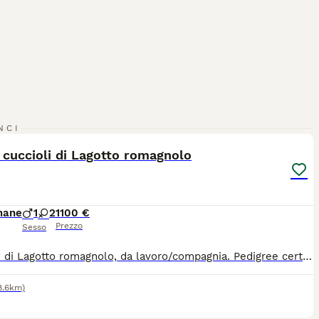
5
NCI
cuccioli di Lagotto romagnolo
mane
1
2
1100 €
Prezzo
Sesso
Cuccioli di Lagotto romagnolo, da lavoro/compagnia. Pedigree certificato ENCI Cresciuti in ambiente familiare Ideali per lavoro/compagnia
8.6km)
10
1