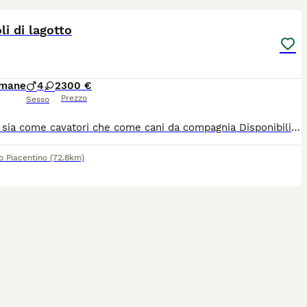
li di lagotto
imane
4
2
300 €
Prezzo
Sesso
Perfetti sia come cavatori che come cani da compagnia Disponibili 2 maschi e 4 femmine di colore bianco e marrone età un mese e mezzo. Senza pedigree, con prima vaccinazione, test genetici e microchip. Possibilità di vedere i genitori.
o Piacentino
(72.8km)