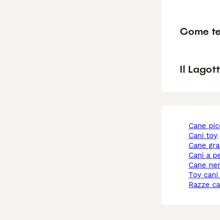
Come te
Il Lagot
cane pi
cani toy
cane gr
cani a p
cane ne
toy cani
razze c