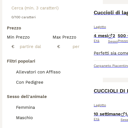
Cuccioli di la
0/100 caratteri
Lagotto
Prezzo
4 mesi
2
500 
Min Prezzo
Max Prezzo
Età
Prezz
Sesso
€
€
Filtri popolari
Carpaneto Piacentin
Allevatori con Affisso
Con Pedigree
CUCCIOLI DI
Sesso dell'animale
Lagotto
Femmina
10 settimane
1
Maschio
Età
Ses