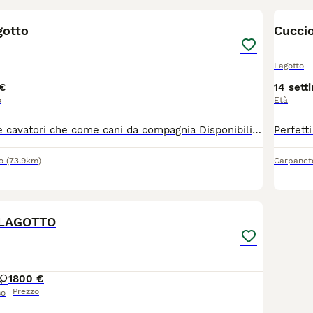
gotto
Cuccio
Lagotto
€
14 sett
o
Età
Perfetti sia come cavatori che come cani da compagnia Disponibili 2 maschi di colore bianco e marrone età 3 mesi. Dotati di pedigree, seconda vaccinazione, test genetici e microchip. Possibilità di vedere i genitori.
o
(73.9km)
Carpanet
11
 LAGOTTO
1
800 €
Prezzo
so