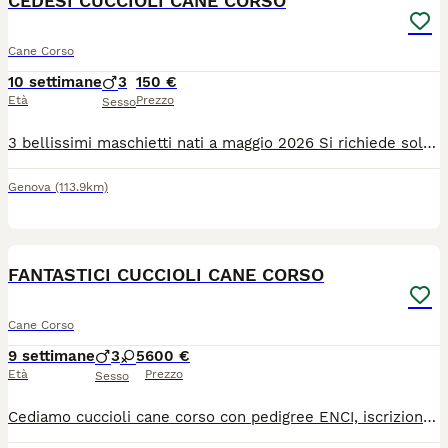
CEDESI CUCCIOLI CANE CORSO
Cane Corso
10 settimane
3
150 €
Età
Prezzo
Sesso
3 bellissimi maschietti nati a maggio 2026 Si richiede solo contributo spese I cuccioli si trovano a Genova Sestri Ponente
Genova
(113.9km)
6
FANTASTICI CUCCIOLI CANE CORSO
Cane Corso
9 settimane
3
5
600 €
Età
Prezzo
Sesso
Cediamo cuccioli cane corso con pedigree ENCI, iscrizione anagrafe canina, vaccinazioni, sverminati e con microchip. Genitori entrambi con pedigree ENCI, visibili di nostra proprietà. Mamma nera e padre grigio tigrato. Disponibili da Agosto, richiesta di 600 euro.