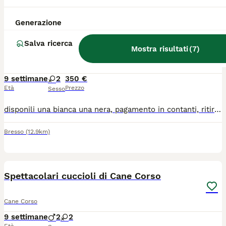
4
Generazione
cuccioli cane corso femmine 2 mesi
Salva ricerca
Mostra risultati
(
7
)
Cane Corso
9 settimane
2
350 €
Età
Prezzo
Sesso
disponili una bianca una nera, pagamento in contanti, ritiro a bresso (MI) o eventualmente consegno nei dintorni, non hanno ancora microchip, ma sono sverminate ed è stato effettuato trattamento pulci
Bresso
(12.9km)
20
Spettacolari cuccioli di Cane Corso
Cane Corso
9 settimane
2
2