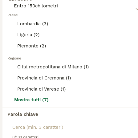
Distanza da te
Leggi la
nostra pagina di consigli sul Cane Corso
per
informazioni su questa razza di cane.
Paese
Lombardia (3)
Liguria (2)
10
2
Piemonte (2)
Cane corso
Regione
Città metropolitana di Milano (1)
Cane Corso
Provincia di Cremona (1)
9 settimane
2
600 €
Età
Prezzo
Sesso
Provincia di Varese (1)
Due favolose cucciole nere di cane corso, già vaccinate sverminate e con microchip, cercano nuovi padroni pronti ad accoglierle nella propria famiglia.
Mostra tutti (7)
Sumirago
(48km)
Parola chiave
TUTTI GLI ANNUNCI
PRO
0/100 caratteri