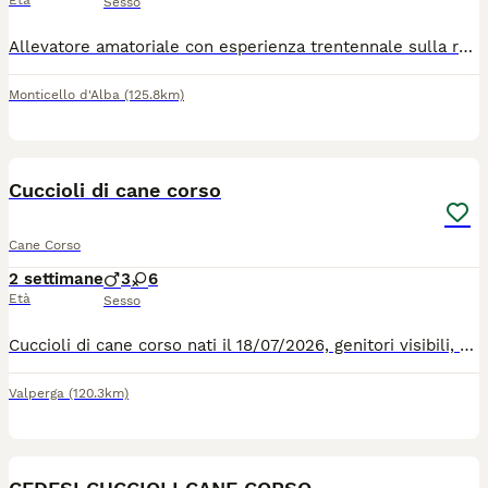
Età
Sesso
Allevatore amatoriale con esperienza trentennale sulla razza dispone di cuccioli sia maschi che femmine in regola con vaccinazione microchip pedigree enci, garantita massima disponibilità e competenza.
Monticello d'Alba
(125.8km)
9
Cuccioli di cane corso
Cane Corso
2 settimane
3
6
Età
Sesso
Cuccioli di cane corso nati il 18/07/2026, genitori visibili, al momento della consegna, non prima dei 60 giorni, avranno microchip, primi vaccini fatti e pedigree
Valperga
(120.3km)
5