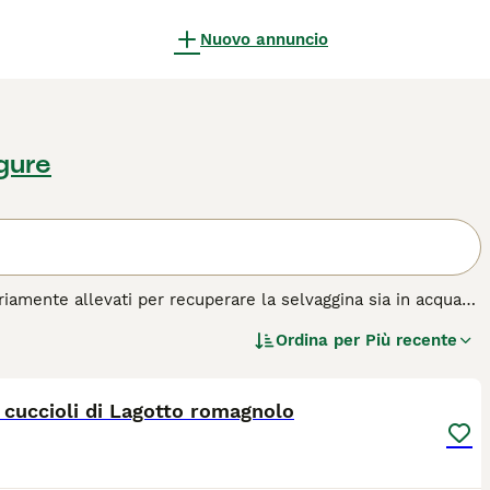
Nuovo annuncio
igure
ariamente allevati per recuperare la selvaggina sia in acqua
ro capacità di recupero, ma anche perché vantano un olfatto
Ordina per
Più recente
tartufi nei boschi del paese. Oggi il lagotto romagnolo è
5
di cane.
cuccioli di Lagotto romagnolo