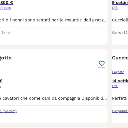
800 €
9 setti
Prezzo
Età
o
Entrambi i genitori e i nonni sono testati per le malattie della razza e radiografati anche e gomiti per la displasia, il tutto pubblicato sul sito ENCI(visionabile) saranno ceduti con microcip , vaccini , libretto sanitario passaggio proprietà ecc ecc
3.9km)
Carrù
(80
6
1
gotto
Cuccio
Lagotto
€
14 sett
o
Età
Perfetti sia come cavatori che come cani da compagnia Disponibili 2 maschi di colore bianco e marrone età 3 mesi. Dotati di pedigree, seconda vaccinazione, test genetici e microchip. Possibilità di vedere i genitori.
o
(80.7km)
Carpanet
11