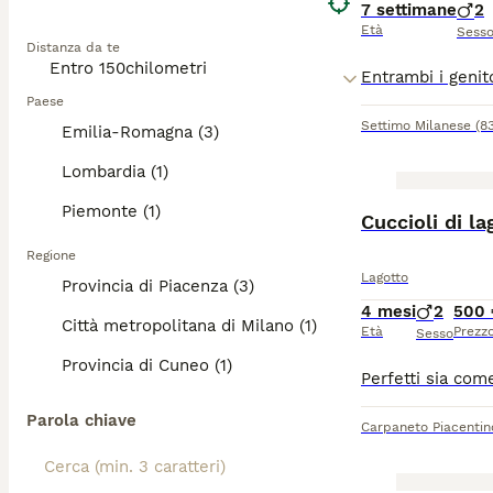
7 settimane
2
Età
Sess
Distanza da te
Paese
Settimo Milanese
(8
Emilia-Romagna (3)
Lombardia (1)
Piemonte (1)
Cuccioli di la
Regione
Lagotto
Provincia di Piacenza (3)
4 mesi
2
500 
Città metropolitana di Milano (1)
Età
Prezz
Sesso
Provincia di Cuneo (1)
Parola chiave
Carpaneto Piacentin