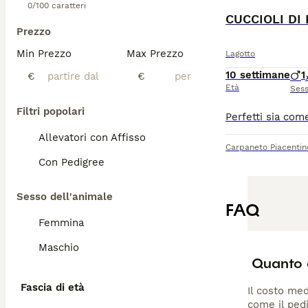
0/100 caratteri
CUCCIOLI DI
Prezzo
Min Prezzo
Max Prezzo
Lagotto
10 settimane
1
€
€
Età
Ses
Filtri popolari
Allevatori con Affisso
Carpaneto Piacentin
Con Pedigree
Sesso dell'animale
FAQ
Femmina
Maschio
Quanto 
Fascia di età
Il costo med
come il pedi