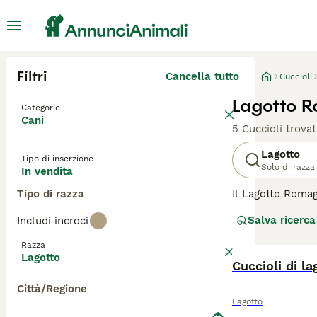
Filtri
Cancella tutto
Cuccioli
Lagotto R
Categorie
Cani
5 Cuccioli trovat
Lagotto
Tipo di inserzione
Solo di razza
In vendita
Tipo di razza
Il Lagotto Romag
che sulla terra 
Salva ricerca
Includi incroci
estremamente acu
ancora un cane 
Razza
Lagotto
Leggi la
Cuccioli di l
nostra p
Città/Regione
Lagotto