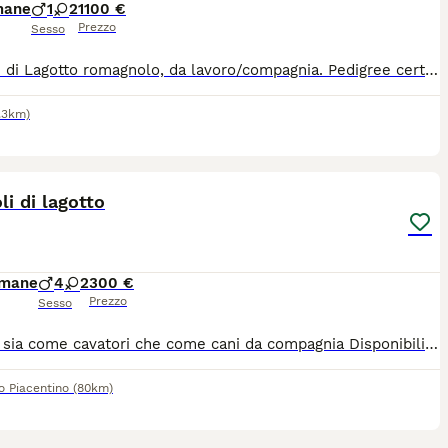
mane
1
2
1100 €
Prezzo
Sesso
Cuccioli di Lagotto romagnolo, da lavoro/compagnia. Pedigree certificato ENCI Cresciuti in ambiente familiare Ideali per lavoro/compagnia
.3km)
10
1
li di lagotto
imane
4
2
300 €
Prezzo
Sesso
Perfetti sia come cavatori che come cani da compagnia Disponibili 2 maschi e 4 femmine di colore bianco e marrone età un mese e mezzo. Senza pedigree, con prima vaccinazione, test genetici e microchip. Possibilità di vedere i genitori.
o Piacentino
(80km)