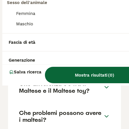
prezzi possono variare in base a fattori come
Sesso dell'animale
il pedigree, la reputazione dell'allevatore e
la posizione.
Femmina
Maschio
Quanto è impegnativo un
cane Maltese?
Fascia di età
Generazione
Per chi è adatto il Maltese?
Salva ricerca
Mostra risultati
(
0
)
Che differenza c'è tra il
Maltese e il Maltese toy?
Che problemi possono avere
i maltesi?