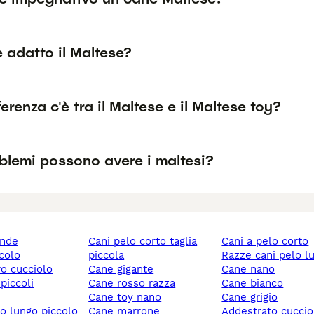
è adatto il Maltese?
erenza c'è tra il Maltese e il Maltese toy?
blemi possono avere i maltesi?
ande
cani pelo corto taglia
cani a pelo corto
ccolo
piccola
razze cani pelo l
ro cucciolo
cane gigante
cane nano
 piccoli
cane rosso razza
cane bianco
cane toy nano
cane grigio
lo lungo piccolo
cane marrone
addestrato cuccio