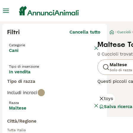
Filtri
Cancella tutto
Cuccioli
Maltese T
Categorie
Cani
0 Cuccioli trovat
Maltese
Tipo di inserzione
Solo di razza
In vendita
Tipo di razza
Questi piccoli c
indipendente. Ne
Includi incroci
cane affascinant
toys
gioia condividere
Razza
Salva ricerca
Maltese
Leggi la
nostra p
Città/Regione
Tutta Italia