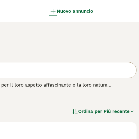
Nuovo annuncio
per il loro aspetto affascinante e la loro natura
 di molte persone, e per una buona ragione. Il maltese è un
a statura, ha una personalità prorompente ed è una vera
Ordina per
Più recente
 di cane.