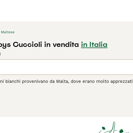
Maltese
oys Cuccioli in vendita
in Italia
i
ani bianchi provenivano da Malta, dove erano molto apprezzati 
l corso degli anni, hanno fatto breccia nei cuori e nelle case
e, estremamente leale e affettuoso. Nonostante la sua piccol
 con lui la propria casa.
agina di consigli sul Maltese
per informazioni su questa razza