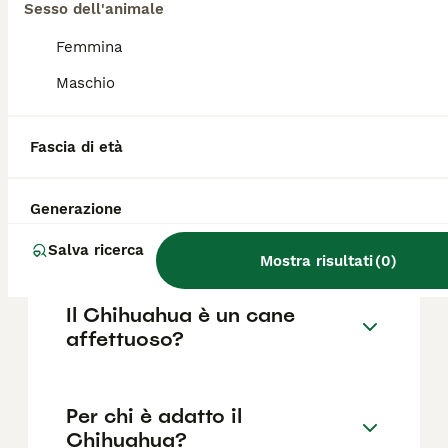
razza pura in Italia è di circa 689€ ,anche se
Sesso dell'animale
i prezzi possono variare in base a fattori
come il pedigree, la reputazione
Femmina
dell'allevatore e la posizione.
Maschio
Quali sono i difetti del
Fascia di età
Chihuahua?
Generazione
Il Chihuahua è aggressivo?
Salva ricerca
Mostra risultati
(
0
)
Il Chihuahua è un cane
affettuoso?
Per chi è adatto il
Chihuahua?