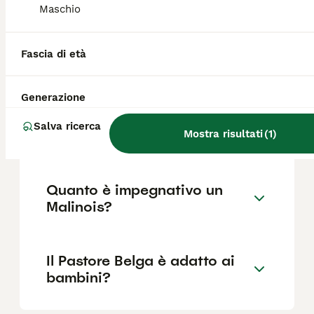
Maschio
Il Pastore Belga può vivere in
Fascia di età
casa?
Generazione
Quali sono i difetti del
Salva ricerca
Pastore Belga Malinois?
Mostra risultati
(
1
)
Quanto è impegnativo un
Malinois?
Il Pastore Belga è adatto ai
bambini?