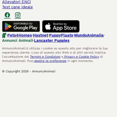
Allevatori ENCI
Test cane ideale
Pets4Homes
Hastnet
PuppyPlaats
MundoAnimalia
Annunci Animali
Lancaster Puppies
AnnunciAnimali.it utilizza i cookie su questo sito per migliorare la tua
esperienza utente. L'uso di questo sito Web e di altri servizi implica
l'accettazione dei
Termini e Condizioni
e
Privacy e Cookie Policy
di
AnnunciAnimali. Puoi
gestire le preferenze
in ogni momento.
© Copyright
2026
-
AnnunciAnimali