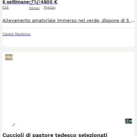
6 settimane
1
4
800 €
Età
Prezzo
Sesso
Allevamento amatoriale immerso nel verde, dispone di 5 splendidi cuccioli di pastore tedesco, 4 femmine e 1 maschio nati il 23 giugno, discendenti dalle migliori linee di sangue. Padre: Fibrenvs Flipp (linea Uvo dell'Alto Ofanto - Asap von Aldamar) Madre: Nayla (linea Omen von Pendler - Gary von Huhnegrab) consanguineità Omen von pendler - Remo vom Fichtenschlag. Adatti alla guardia, compagnia e se intenzionati anche a gareggiare nelle Expo. Vengono consegnati a 60 giorni, sverminati, vaccinati, con registrazione all'Enci per il rilascio del pedigree entro e non oltre i 90 giorni di vita dei cuccioli. Verranno consegnati a partire dal 26 agosto. Per ulteriori info: tel 3914201696 Alessandro
Castel Madama
PRO
8
Cuccioli di pastore tedesco selezionati