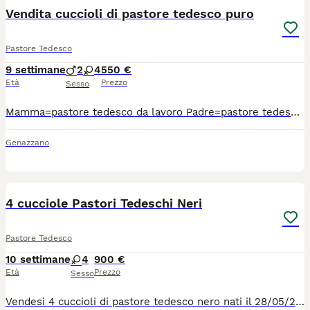
Vendita cuccioli di pastore tedesco puro
Pastore Tedesco
9 settimane
2
4
550 €
Età
Prezzo
Sesso
Mamma=pastore tedesco da lavoro Padre=pastore tedesco a pelo lungo tutti e 2 con pedigree ci troviamo a San Cesareo (RM)
Genazzano
9
1
4 cucciole Pastori Tedeschi Neri
Pastore Tedesco
10 settimane
4
900 €
Età
Prezzo
Sesso
Vendesi 4 cuccioli di pastore tedesco nero nati il 28/05/26 sono quattro femmine ... genitori con pedegree esenti da malattie.. si cederanno dopo 3 mesi con prima vaccinazione per informazioni Noemi 388 1210972