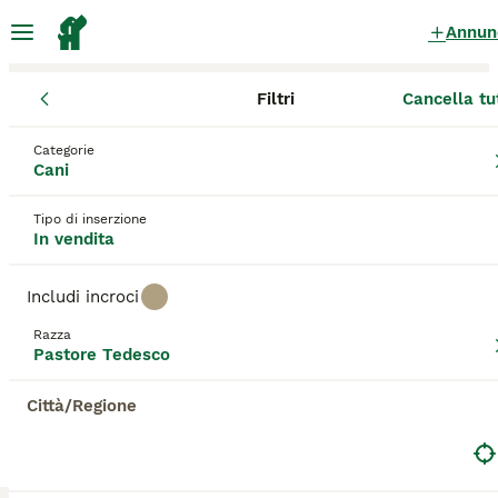
Annun
Filtri
Cancella tu
Cuccioli
Pastore Tedesco
Lazio
Categorie
Pastore Tedesco Cuccioli in vendita
Cani
a Lazio
Tipo di inserzione
11 Cuccioli trovati
In vendita
Pastore Tedesco
Filtri
Solo di razza
Includi incroci
I pastori tedeschi sono state per molti anni una delle razze
Razza
cinofile più popolari al mondo. Estremamente leale e
Pastore Tedesco
Salva ricerca
Ordina
intelligente, il PT non è solo un'ottima scelta come cane di
famiglia, ma anche estremamente versatile nell'ambiente
Città/Regione
ANNUNCI IN EVIDENZA
di lavoro. Nel corso degli anni, la razza è stata utilizzata
dalle forze di polizia in molti paesi e ha svolto anche un
BOOST
ruolo importante nell'esercito grazie a doti quali
intelligenza, vigilanza, tempra, resistenza, affidabilità e