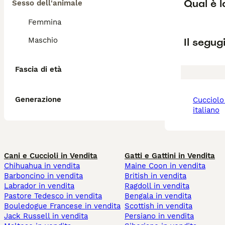
Qual è l
Sesso dell'animale
Femmina
Il segug
Maschio
Fascia di età
Generazione
cucciolo di segugio
italiano
Cani e Cuccioli in Vendita
Gatti e Gattini in Vendita
Chihuahua in vendita
Maine Coon in vendita
Barboncino in vendita
British in vendita
Labrador in vendita
Ragdoll in vendita
Pastore Tedesco in vendita
Bengala in vendita
Bouledogue Francese in vendita
Scottish in vendita
Jack Russell in vendita
Persiano in vendita