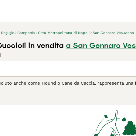
Segugio
Campania
Città Metropolitana di Napoli
San Gennaro Vesuviano
uccioli in vendita
a San Gennaro Ves
i
sciuto anche come Hound o Cane da Caccia, rappresenta una fam
edizione alla traccia. Questi cani, che variano in dimensione e
le o il Bloodhound, sono uniti dalla passione per la caccia e l'at
 affettuosi, che si legano profondamente alla loro famiglia 
 comportamento equilibrato. Ideali per chi ama le lunghe pas
gni domestici, purché possano soddisfare il loro bisogno di e
re un
Segugio come compagno, leggi la guida all'acquisto
per 