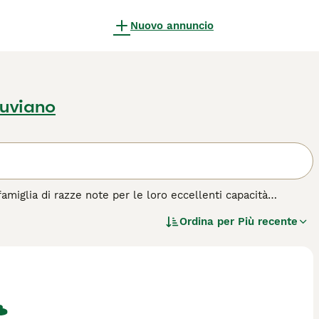
Nuovo annuncio
uviano
iglia di razze note per le loro eccellenti capacità
 aspetto a seconda della specifica razza, come il Segugio
Ordina per
Più recente
tività all'aperto. Caratterizzati da un forte istinto, sono
umana. Richiedono esercizio regolare e stimolazione mentale
seggiate nella natura, i Segugi sanno essere anche dolci e
splorazione.
questa razza per garantire una convivenza felice e