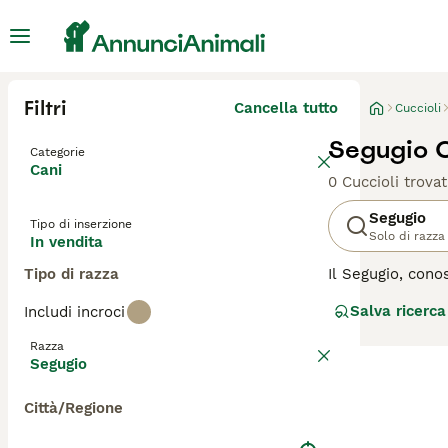
Filtri
Cancella tutto
Cuccioli
Segugio C
Categorie
Cani
0 Cuccioli trovat
Segugio
Tipo di inserzione
Solo di razza
In vendita
Tipo di razza
Il Segugio, cono
olfattive e la d
Salva ricerca
Includi incroci
Italiano, il Beag
compagni leali e
Razza
per mantenere un
Segugio
tranquilli compa
Città/Regione
Prima di sceglie
armoniosa.