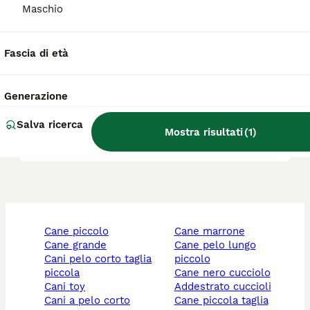
segugio?
Maschio
Fascia di età
Qual è la migliore razza di
cane segugio?
Generazione
Salva ricerca
Il segugio è aggressivo?
Mostra risultati
(
1
)
cane piccolo
cane marrone
cane grande
cane pelo lungo
cani pelo corto taglia
piccolo
piccola
cane nero cucciolo
cani toy
addestrato cuccioli
cani a pelo corto
cane piccola taglia