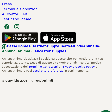
Press
Termini e Condizioni
Allevatori ENCI
Test cane ideale
Pets4Homes
Hastnet
PuppyPlaats
MundoAnimalia
Annunci Animali
Lancaster Puppies
AnnunciAnimali.it utilizza i cookie su questo sito per migliorare la tua
esperienza utente. L'uso di questo sito Web e di altri servizi implica
l'accettazione dei
Termini e Condizioni
e
Privacy e Cookie Policy
di
AnnunciAnimali. Puoi
gestire le preferenze
in ogni momento.
© Copyright
2026
-
AnnunciAnimali