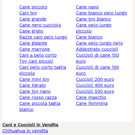
cane piccolo
cane nano
cani toy
cane bianco pelo lungo
cane grande
cane toy bianco
cane nero cucciolo
cane pelo lungo
cane grigio
piccolo
razze cani pelo lungo
cane bianco
cane gigante
cane pelo lungo nero
cane marrone
addestrato cuccioli
cani a pelo corto
cuccioli di cane 150
toy cani piccoli
euro
cani pelo corto taglia
cuccioli di cane 100
piccola
euro
cane mini toy
cuccioli 200 euro
cane tigrato
cuccioli 400 euro
cane toy nano
cuccioli 500 euro
cane rosso razza
cane maschio
cane piccola taglia
cane femmina
bianco
Cani e Cuccioli in Vendita
Chihuahua in vendita