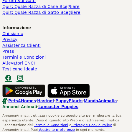
Forum Sui Gatti
Quiz: Quale Razza di Cane Scegliere
Quiz: Quale Razza di Gatto Scegliere
Informazione
Chi siamo
Privacy
Assistenza Clienti
Press
Termini e Condizioni
Allevatori ENCI
Test cane ideale
Pets4Homes
Hastnet
PuppyPlaats
MundoAnimalia
Annunci Animali
Lancaster Puppies
AnnunciAnimali.it utilizza i cookie su questo sito per migliorare la tua
esperienza utente. L'uso di questo sito Web e di altri servizi implica
l'accettazione dei
Termini e Condizioni
e
Privacy e Cookie Policy
di
AnnunciAnimali. Puoi
gestire le preferenze
in ogni momento.