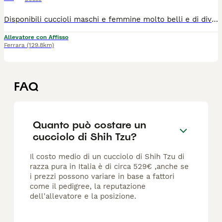
Disponibili cuccioli maschi e femmine molto belli e di diversi colori (bianco/oro, bianco/rosso tricolore e bianco/nero) pronti alla consegna alla nuova famiglia. I cuccioli che noi proponiamo sono tutti nati rigorosamente presso il nostro allevamento riconosciuto ENCI e FCI di cui sono visibili i genitori. I cani vengono consegnati dopo i 3 mesi di età con: ✔️ Pedigree ENCI e documentazione sanitaria completa ✔️Microchip inserito, quindi già iscritto all'anagrafe canina ✔️ Ciclo di vaccinazioni completo ✔️ Sverminazione ✔️ Libretto sanitario ✔️ Abituati a fare i bisogni sulla traversina assorbente ✔️Mangiano crocchette secche 📍 Vieni a conoscerci: 👉Allevamento della famiglia Contarini – Solarolo, Emilia Romagna 📞 Contattaci ora per maggiori info e prezzi, visite tutti i giorni previo appuntamento:3386303108 (se non vedete il numero scritto, potete trovarlo in alto a destra cliccando sul bottone verde "mostra numero") 🌐www.canishihtzu.it INSTAGRAM: @allevamentofamigliacontarini
Allevatore con Affisso
Ferrara
(129.8km)
FAQ
Quanto può costare un
cucciolo di Shih Tzu?
Il costo medio di un cucciolo di Shih Tzu di
razza pura in Italia è di circa 529€ ,anche se
i prezzi possono variare in base a fattori
come il pedigree, la reputazione
dell'allevatore e la posizione.