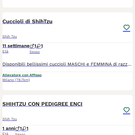
5
Cuccioli di ShihTzu
Shih Tzu
11 settimane
1
1
Età
Sesso
Disponibili bellissimi cuccioli MASCHI e FEMMINA di razza Shihtzu Siversi colori: 🤍 bianco/oro 🤍 bianco/marrone 🤍 bianco/rosso 🤍 tricolore 🤍 bianco/nero I nostri cuccioli sono nati presso il nostro allevamento riconosciuto ENCI e FCI in ambiente sano e curato. In allevamento dove potrete anche vedere e conoscere i genitori. Ogni cucciolo viene consegnato dai 3 mesi di età con: ✔️ Pedigree ENCI (fondamentale per certificare la razza, l'allevatore e garantire che non siano consanguinei) ✔️ Microchip inserito, quindi già iscritto all'anagrafe canina ✔️ Vaccinazioni complete ✔️ Sverminazione effettuata ✔️ Libretto sanitario ✔️Abituati a fare i bisogni sulla traversina assorbente ✔️ Mangiano crocchette secche 📍 Vieni a conoscerci 👉 Noi siamo l’Allevamento della Famiglia Contarini e ci troviamo a Solarolo in Emilia Romagna... molto vicino a Imola! Distanze indicative: 40 minuti da Bologna 1 ora e 40 minuti da Firenze 1 ora e 40 minuti da Ancona 2 ore da Verona 2 ore e 50 minuti da Milano Per trovarci facilmente puoi cercare su Google Maps: "Allevamento famiglia Contarini" 🏡 Visite in allevamento tutti i giorni PREVIO APPUNTAMENTO TELEFONICO! 🚚 CONSEGNE in tutta Italia. 💳 Possibilità di pagamento in piccole COMODE RATE. Contattaci per maggiori informazioni! 📞 TEL. 3 3 8 6 3 0 3 1 0 8 (Se il numero non è visibile, clicca in alto a destra su “Mostra numero”) 🌐 SITO www.canishihtzu.it 📸 INSTAGRAM: @allevamentofamigliacontarini
Allevatore con Affisso
Milano
(78.7km)
6
SHIHTZU CON PEDIGREE ENCI
Shih Tzu
1 anni
1
1
Età
Sesso