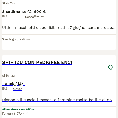
Shih Tzu
8 settimane
2
900 €
Età
Prezzo
Sesso
Ultimi maschietti disponibili, nati il 7 giugno, saranno disponibili al compimento di 60 giorni e verranno consegnati previa visita veterinaria completa, sverminazione, primo vaccino, microchip e pedegree
Sandrigo
(59.4km)
6
SHIHTZU CON PEDIGREE ENCI
Shih Tzu
1 anni
1
1
Età
Sesso
Disponibili cuccioli maschi e femmine molto belli e di diversi colori (bianco/oro, bianco/rosso tricolore e bianco/nero) pronti alla consegna alla nuova famiglia. I cuccioli che noi proponiamo sono tutti nati rigorosamente presso il nostro allevamento riconosciuto ENCI e FCI di cui sono visibili i genitori. I cani vengono consegnati dopo i 3 mesi di età con: ✔️ Pedigree ENCI e documentazione sanitaria completa ✔️Microchip inserito, quindi già iscritto all'anagrafe canina ✔️ Ciclo di vaccinazioni completo ✔️ Sverminazione ✔️ Libretto sanitario ✔️ Abituati a fare i bisogni sulla traversina assorbente ✔️Mangiano crocchette secche 📍 Vieni a conoscerci: 👉Allevamento della famiglia Contarini – Solarolo, Emilia Romagna 📞 Contattaci ora per maggiori info e prezzi, visite tutti i giorni previo appuntamento:3386303108 (se non vedete il numero scritto, potete trovarlo in alto a destra cliccando sul bottone verde "mostra numero") 🌐www.canishihtzu.it INSTAGRAM: @allevamentofamigliacontarini
Allevatore con Affisso
Ferrara
(127.4km)