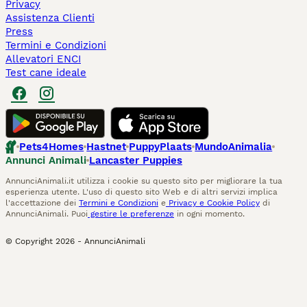
Privacy
Assistenza Clienti
Press
Termini e Condizioni
Allevatori ENCI
Test cane ideale
Pets4Homes
Hastnet
PuppyPlaats
MundoAnimalia
Annunci Animali
Lancaster Puppies
AnnunciAnimali.it utilizza i cookie su questo sito per migliorare la tua
esperienza utente. L'uso di questo sito Web e di altri servizi implica
l'accettazione dei
Termini e Condizioni
e
Privacy e Cookie Policy
di
AnnunciAnimali. Puoi
gestire le preferenze
in ogni momento.
© Copyright
2026
-
AnnunciAnimali