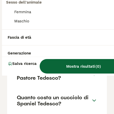
Il Cocker Spaniel è un cane allegro e
Sesso dell'animale
gioviale, ma con un temperamento
Femmina
abbastanza testardo. Per renderlo incline
all'obbedienza è consigliabile iniziare
Maschio
l'educazione e l'addestramento fin da
cucciolo.
Fascia di età
Cosa significa spaniel nei
cani?
Generazione
Salva ricerca
Mostra risultati
(
0
)
Quali sono i difetti del cane
Pastore Tedesco?
Quanto costa un cucciolo di
Spaniel Tedesco?