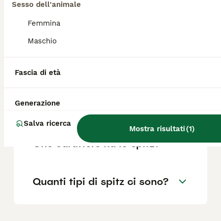
Sesso dell'animale
dell'allevatore e la posizione.
Femmina
Maschio
Che differenza c'è tra uno
spitz e un Pomerania?
Fascia di età
Quanti anni vive un cane
Generazione
spitz?
Salva ricerca
Mostra risultati
(
1
)
Che carattere ha lo spitz?
Quanti tipi di spitz ci sono?