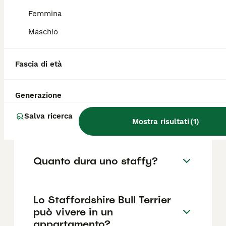
Femmina
Maschio
Lo Staffordshire Bull Terrier è
adatto ai bambini?
Fascia di età
Qual è l'incrocio tra il
Generazione
Staffordshire Bull Terrier e
l'American Staffordshire Bull
Salva ricerca
Terrier?
Mostra risultati
(
1
)
Quanto dura uno staffy?
Lo Staffordshire Bull Terrier
può vivere in un
appartamento?