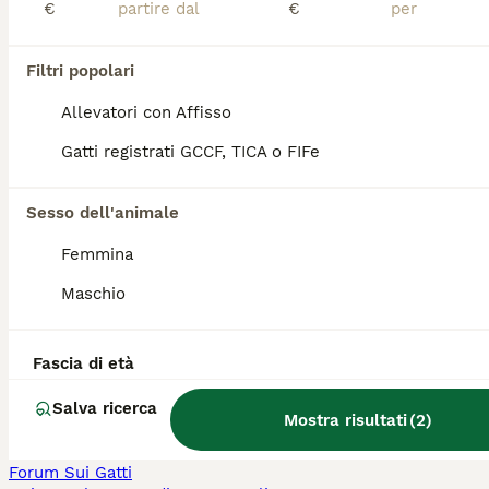
€
€
Labrador in vendita
Pastore Tedesco in vendita
Bouledogue Francese in vendita
Filtri popolari
Jack Russell in vendita
Maltese in vendita
Allevatori con Affisso
Gatti registrati GCCF, TICA o FIFe
Gatti e Gattini in Vendita
Maine Coon in vendita
British in vendita
Sesso dell'animale
Ragdoll in vendita
Bengala in vendita
Femmina
Scottish in vendita
Persiano in vendita
Maschio
Siberiano in vendita
Altre Pagine Popolari
Fascia di età
Cani in Vendita a Milano
Cani in Vendita a Roma
Salva ricerca
Mostra risultati
(
2
)
Cani in Vendita a Bologna
Forum Sui Cani
Forum Sui Gatti