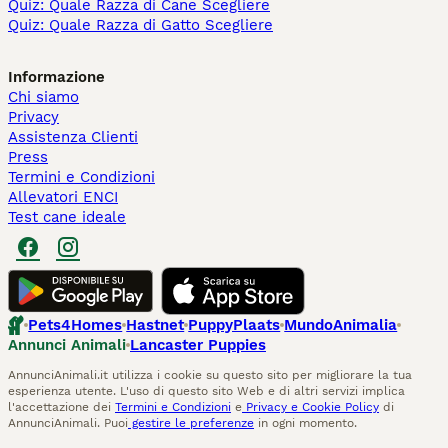
Quiz: Quale Razza di Cane Scegliere
Quiz: Quale Razza di Gatto Scegliere
Informazione
Chi siamo
Privacy
Assistenza Clienti
Press
Termini e Condizioni
Allevatori ENCI
Test cane ideale
Pets4Homes
Hastnet
PuppyPlaats
MundoAnimalia
Annunci Animali
Lancaster Puppies
AnnunciAnimali.it utilizza i cookie su questo sito per migliorare la tua
esperienza utente. L'uso di questo sito Web e di altri servizi implica
l'accettazione dei
Termini e Condizioni
e
Privacy e Cookie Policy
di
AnnunciAnimali. Puoi
gestire le preferenze
in ogni momento.