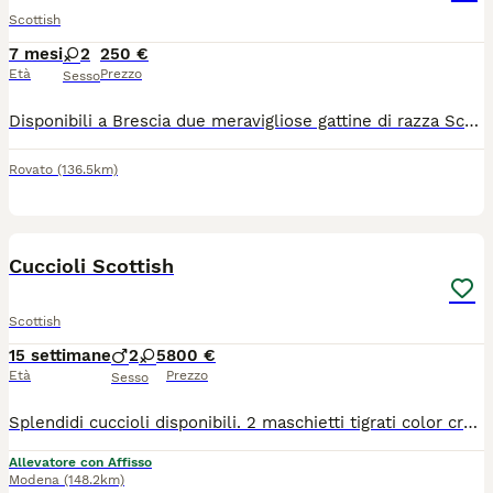
Scottish
7 mesi
2
250 €
Età
Prezzo
Sesso
Disponibili a Brescia due meravigliose gattine di razza Scottish di 6 месяцев (una Scottish Fold dalle adorabili orecchie piegate e una Scottish Straight). Sono cresciute in casa, circondate da affetto, e hanno un carattere straordinario: sono incredibilmente dolci, amano le coccole, giocherellone ma allo stesso tempo molto educate e tranquille. Abbituate perfettamente all'uso della lettiera e del tiragraffi.
Rovato
(136.5km)
9
Cuccioli Scottish
Scottish
15 settimane
2
5
800 €
Età
Prezzo
Sesso
Splendidi cuccioli disponibili. 2 maschietti tigrati color crema 2 femminucce grigie bicolo (una femmina con solo una macchietta sulla zampa) 2 femminucce tigrate 1 femminuccia tigrata bicolor (una macchia sulla fronte) Possibilità di consegna dopo le ferie Prezzo simbolico per mandare avanti l’annuncio, verrà tutto spiegato via chat Rispondo su whatsapp al numero 3485174507
Allevatore con Affisso
Modena
(148.2km)