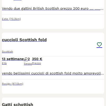
Vendo due gattini British Scottish prezzo 200 euro .... ............ Tel. Wattap 3276617173
Este
(70.3km)
5
cuccioli Scottish fold
Scottish
13 settimane
2
350 €
Età
Prezzo
Sesso
vendo bellissimi cuccioli di scottish fold molto amorevoli e coccoloni. saranno pronti per la prima settimana di luglio e vengono ceduti già sverminati, con prima vaccinazione, libretto sanitario e abituati ad usare la lettiera in autonomia, che aspetti? prenota ora il tuo pelosino. per ulteriori foto o info scrivimi in privato
Rovigo
(87.5km)
13
Gatti schottish