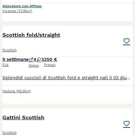
Allevatore con Affisso
Vicenza
(37.8km)
11
2
Scottish fold/straight
Scottish
9 settimane
4
3
250 €
Età
Prezzo
Sesso
Splendidi cuccioli di Scottish fold e straight nati il 02 giugno 2026 cercano famiglia! Mamma Scottish fold blu e papà Scottish straight longhair sono entrambi di nostra proprietà, sanissimi e visionabili con i vostri occhi. I genitori sono sverminati e vacciniti, con libretto sanitario, con test FIV e FELV negativi. I cuccioli - svezzati, sverminati, sono già abituati a lettiera e tiragraffi, a stare con altri animali e con bambini se anche molto piccoli. Chiamateci e saremo felici di darci tutte le informazioni che desiderate.
Padova
(49.3km)
4
Gattini Scottish
Scottish