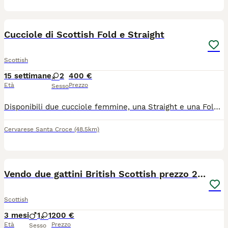
5
Cucciole di Scottish Fold e Straight
Scottish
15 settimane
2
400 €
Età
Prezzo
Sesso
Disponibili due cucciole femmine, una Straight e una Fold. Nate da genitori entrambi di mia proprietà, sono già indipendenti e molto affettuose. Verranno cedute vaccinate e sverminate.
Cervarese Santa Croce
(48.5km)
9
Vendo due gattini British Scottish prezzo 200euro
Scottish
3 mesi
1
1
200 €
Età
Prezzo
Sesso