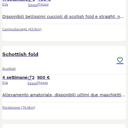
Età
Prezzo
Sesso
Disponibili bellissimi cuccioli di scotish fold e straight, nati il 22/05/2026. I piccoli sono cresciuti in ambiente domestico, abituati al contatto umano, puliti e giocosi.Svezzati e già educati all'uso della lettiera.Genitori testati negativi per FCoV, FIV e FeLV.
Campodarsego
(43.1km)
4
1
Schottish fold
Scottish
4 settimane
2
900 €
Età
Prezzo
Sesso
Allevamento amatoriale, disponibili ultimi due maschietti fold, verranno ceduti con libretto sanitario, vaccino trivalente, sverminati, con microchip, svezzati, e all uso della lettiera e tira graffi per maggiori informazioni contattate su whatsapp al 3896635342 o seguite la pagina di Facebook Schottish che passione
Pordenone
(74.4km)
5
1