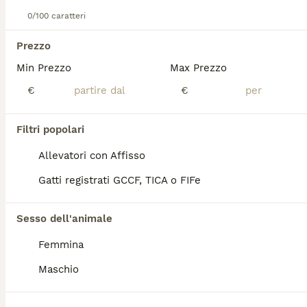
0/100 caratteri
Scottish
Prezzo
4 settimane
1
1200 €
Età
Prezzo
Sesso
Min Prezzo
Max Prezzo
€
€
Cucciola femmina di scottish black golden nata il 10/07/26 e disponibile a partire dal 10/10/26 , verrà ceduta completa di tutta la documentazione, sverminazione , ciclo vaccinale completa , pedigree ENFI da compagnia , abituata in casa e ad altri animali , per qualsiasi altra informazione non esitate a contattarmi 3459939454
Legnaro
(62.4km)
Filtri popolari
9
Allevatori con Affisso
Gattino scottish straight black silver shaded
Gatti registrati GCCF, TICA o FIFe
Scottish
Sesso dell'animale
13 settimane
1
450 €
Femmina
Età
Prezzo
Sesso
Maschio
ROMEO dolcissimo scottish straight black silver shaded SUPER AFFETTUOSO - abituato alla lettiera e al tiragraffi - vaccinato e sverminato - libretto sanitario e prima visita medica I genitori visibili: (si vedono anche nelle ultime due foto) BALOO SCOTTISH FOLD BLACK SILVER SHADED FIGLIO DI CAMPIONI CON PEDIGREE VIOLETTA SCOTTISH STRAIGHT LILAC INFO IN PRIVATO