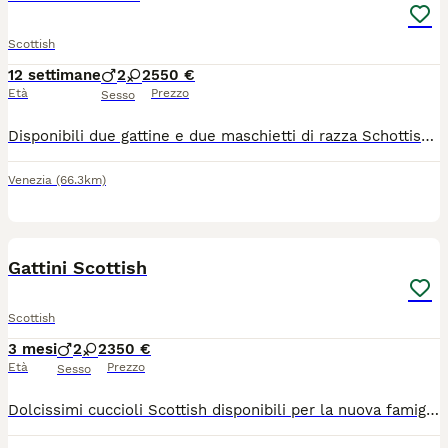
Scottish
12 settimane
2
2
550 €
Età
Prezzo
Sesso
Disponibili due gattine e due maschietti di razza Schottish. No Pedigree. Sono nati il 12 maggio. Vengono ceduti vaccinati, sverminate e con il libretto sanitario del Medico Veterinario. Vanno già sulla lettiera. Si cedono a partire dal 12 agosto.
Venezia
(66.3km)
7
1
Gattini Scottish
Scottish
3 mesi
2
2
350 €
Età
Prezzo
Sesso
Dolcissimi cuccioli Scottish disponibili per la nuova famiglia ,mangiano da soli e usano la lettiera, Sono molto adorabili e giocherellone Amano stare nella compagnia delle persone Sono già sterminati Per informazioni e foto, scrivetemi