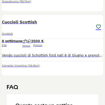
Dossobuono
(80.7km)
9
Cuccioli Scottish
Scottish
8 settimane
1
2
500 €
Età
Prezzo
Sesso
Vendo cuccioli di Schottish fold nati 8 di Giugno e prenotabili da ora disponibili il 10 di Agosto circa
Cornedo Vicentino
(39.4km)
FAQ