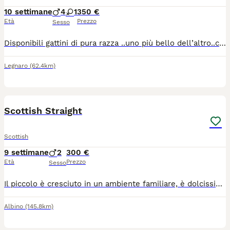
10 settimane
4
1
350 €
Età
Prezzo
Sesso
Disponibili gattini di pura razza ..uno più bello dell’altro..completamente tutti diversi ..abituati alla lettiera tira graffi e mangiano autonomamente ..cresciuti in casa con noi e nostri bimbi sono molto affettuosi..contattatemi per altre informazioni 😊
Legnaro
(62.4km)
5
1
Scottish Straight
Scottish
9 settimane
2
300 €
Età
Prezzo
Sesso
Il piccolo è cresciuto in un ambiente familiare, è dolcissimo e già perfettamente abituato al contatto umano. È nato da genitori entrambi Scottish Fold (mamma beige e papà blue). Il gattino è già svezzato ed è subito disponibile per essere accolto e coccolato nella sua nuova famiglia! Per qualsiasi informazione, altre foto o per venire a vederlo di persona, non esitare a contattarmi. Solo per veri amanti della razza.
Albino
(145.8km)
6