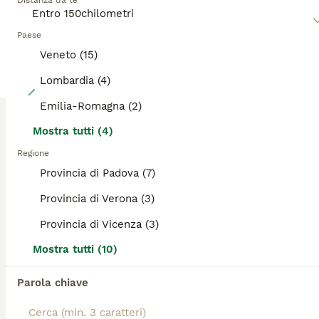
Distanza da te
Leggi la
nostra pagina di consigli sul Scottish
per
informazioni su questa razza di cane.
Paese
Veneto (15)
Lombardia (4)
23
Emilia-Romagna (2)
Bellissimi cuccioli di scottish straight/fold
Mostra tutti (4)
Scottish
Regione
Provincia di Padova (7)
6 settimane
3
3
1200 €
Età
Prezzo
Sesso
Provincia di Verona (3)
6 cuccioli di scottish disponibili . 1 fold e 5 straight. Un cucciolo ha un bellissimo manto Black golden tabby, uno silver shaded e 4 black silver ticked. Abituati all'uso della lettiera e al tiragraffi. Lo scottish si differenzia per la sua docilità, calma e fedeltà per la sua famiglia adatto a tutti i contesti familiari dall'appartamento a case e spazi più ampi. I genitori entrambi con pedigree AGI certificati con visite fiv/felv e pkd1 tutti negativi.Cresciuti in un contesto familiare con affisso riconosciuto dal WCF e dall AGI. Abituati a essere maneggiati fin dai primi giorni di vita e al contatto umano . Abituati alla presenza di altri gatti e cani. Saranno ceduti con 3 sverminazioni, libretto sanitario , certificato di buona salute , con vacccinazioni e microchip, con PEDIGREE AGI. Disponibilità a visionare i cuccioli e i genitori entrambi di nostra proprietà .
Provincia di Vicenza (3)
Allevatore con Affisso
Mostra tutti (10)
Leno
(128.7km)
5
1
Parola chiave
Scottish