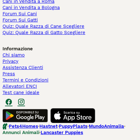
Cani in Vendita a Roma
Cani in Vendita a Bologna
Forum Sui Cani
Forum Sui Gatti
Quiz: Quale Razza di Cane Scegliere
Quiz: Quale Razza di Gatto Scegliere
Informazione
Chi siamo
Privacy
Assistenza Clienti
Press
Termini e Condizioni
Allevatori ENCI
Test cane ideale
Pets4Homes
Hastnet
PuppyPlaats
MundoAnimalia
Annunci Animali
Lancaster Puppies