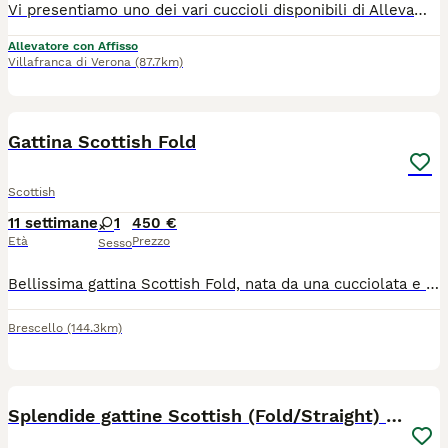
Vi presentiamo uno dei vari cuccioli disponibili di Allevamento Casa HD Von Panty 🐱 Tutti i nostri cuccioli vengono cresciuti per i primi mesi da noi affinché non raggiungono i 3 mesi d’età, momento a partire dal quale saranno pronti ad entrare a far parte della nuova famiglia. 🙋🏻‍♀️ Innamorarsi di questi cuccioli è molto facile. Per questo vi suggeriamo sempre di prenotare il cucciolo con largo anticipo. 🏠Venite a farci visita di persona presso il nostro Allevamento, sarà amore a prima vista ♥️ 💕Inoltre potremmo dialogare assieme per scoprire le vostre affinità con il cucciolo e darvi dei consigli per costruire una piacevole relazione felina. Ricordiamo che tutti i nostri cuccioli vengono ceduti con: 1) Contratto 2) libretto sanitario e Pedigree 3) Vaccinazioni e sverminazione 4) Microchip 5) Certificato di buona salute 6) Test genitori 7)Kit giochi e consigli comportamentali e alimentari per relazionarsi con il cucciolo I nostri cuccioli sono già educati al tiragraffi e all’uso della lettiera. Un animale è magia 🫶🏻 📍ci trovate a Villafranca di Verona in via Carlo Alberto, 44 oppure a Caselle di Sommacampagna in via della Pace, 12 ☎️ prendete appuntamento telefonico al 348 4095905 🛜 https://allevamentocasahdvonbaunty.com Ciao 🐾 Milena e Andrea 🐾
Allevatore con Affisso
Villafranca di Verona
(87.7km)
7
Gattina Scottish Fold
Scottish
11 settimane
1
450 €
Età
Prezzo
Sesso
Bellissima gattina Scottish Fold, nata da una cucciolata e ultima rimasta. È dolcissima, molto giocherellona, già svezzata e sta imparando a usare la lettiera. Nata il 22 maggio, sarà pronta per raggiungere la sua nuova famiglia tra una settimana. Prezzo: 450 Mamma e papà visibili Vaccinazioni a carico dell’acquirente Cerco una famiglia che la accolga con amore e che sia composta da persone realmente interessate e amanti degli animali. Per maggiori informazioni, foto o per fissare una visita, contattatemi in privato.
Brescello
(144.3km)
5
Splendide gattine Scottish (Fold/Straight) 6 mesi