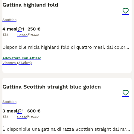
Gattina highland fold
Scottish
4 mesi
1
250 €
Età
Prezzo
Sesso
Disponibile micia highland fold di quattro mesi, dal colore black smoke e occhi ambra. Ha manto vellutato e zampette nere. Viene ceduta con due vaccinazioni, sverminazione e visita veterinaria di controllo. Genitori testati per malattie infettive e genetiche. Molto affettuosa e incline alle fusa, è abituata a lettiera e tiragraffi.
Allevatore con Affisso
Vicenza
(37.8km)
4
1
Gattina Scottish straight blue golden
Scottish
3 mesi
1
600 €
Età
Prezzo
Sesso
È disponibile una gattina di razza Scottish straight dal raro colore Blue Golden shaded e occhi verde smeraldo, di tre mesi di età. Viene ceduta con pedigree da compagnia, una vaccinazione, sverminazione, visita veterinaria di controllo. I genitori, entrambi di colore Golden, sono stati testati per fiv Felv Pkd, hanno effettuato screening genetico e controllo ecocardiografico. La micina ha carattere equilibrato e tranquillo, è elegante e giocosa. Potrà andare nella sua nuova casa dopo metà agosto