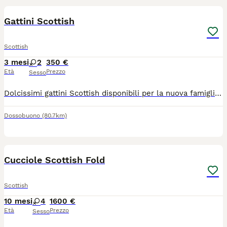
Gattini Scottish
Scottish
3 mesi
2
350 €
Età
Prezzo
Sesso
Dolcissimi gattini Scottish disponibili per la nuova famiglia, sono molto adorabili e giocherellone , usano la lettiera e mangiano da soli, amano tantissimo stare nella compagnia delle persone,
Dossobuono
(80.7km)
33
Cucciole Scottish Fold
Scottish
10 mesi
4
1600 €
Età
Prezzo
Sesso