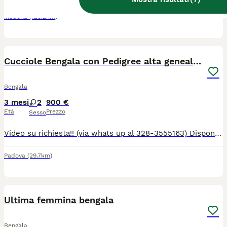
Modena
(129.2km)
5
Cucciole Bengala con Pedigree alta genealogia
Bengala
3 mesi
2
900 €
Età
Prezzo
Sesso
Video su richiesta!! (via whats up al 328-3555163) Disponibili 2 femminucce Brown Spotted con pelo rossiccio! Bellissime! I nostri gatti sono cresciuti in casa, sono super socievoli e abituati al contatto con grandi e bambini! Contattami al 328-3555163 per qualsiasi info.
Padova
(29.7km)
7
Ultima femmina bengala
Bengala