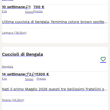
10 settimane
1
700 €
Età
Prezzo
Sesso
Ultima cucciola di bengala, femmina colore brown spotted. Verrà ceduto svezzata, sverminata, abituata alla lettiera, al tira graffi ad altri gatti, bambini e al contatto umano. Mamma e papà vivono con noi possiedono esami genetici ok per le malattie della razza, sarà consegnata con vaccinazioni regolari ed il suo libretto, svezzata, sverminata ed abituata a tiragraffi e lettiera. Pronta da metà agosto
Legnaro
(38.5km)
17
Cuccioli di Bengala
Bengala
14 settimane
2
1
1300 €
Età
Prezzo
Sesso
Nati il primo Maggio 2026 questi tre bellissimi fratellini saranno disponibili a metà Agosto con tutta la documentazione che ne attesta la pura razza. I genitori sono di mia proprietà e certificati per le malattie genetiche. I cuccioli sono un maschietto Snow Mink, un maschietto Brown Spotted Tabby e una femminuccia Marbled. Disponibili altre immagini e video sulle pagine Instagram e Facebook “Bengal in love” I cuccioli hanno un costo diverso in base alle caratteristiche del manto/strutturali 1300/1500. Saranno addestrati all’uso del guinzaglio per le uscite in passeggiata,l’alimentazione è proteica quindi umido/crocchette, abituati all’uso della lettiera anche automatica, sono gatti molto intelligenti e giocosi. Per info 349/5058147 Giovanna whatsapp
Roana
(34.2km)