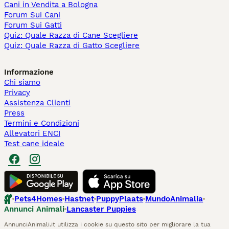
Cani in Vendita a Bologna
Forum Sui Cani
Forum Sui Gatti
Quiz: Quale Razza di Cane Scegliere
Quiz: Quale Razza di Gatto Scegliere
Informazione
Chi siamo
Privacy
Assistenza Clienti
Press
Termini e Condizioni
Allevatori ENCI
Test cane ideale
Pets4Homes
Hastnet
PuppyPlaats
MundoAnimalia
Annunci Animali
Lancaster Puppies
AnnunciAnimali.it utilizza i cookie su questo sito per migliorare la tua