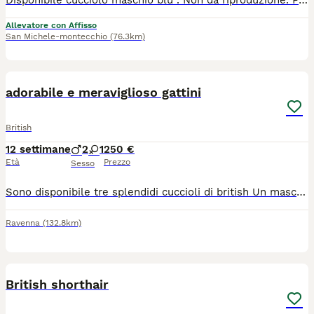
Disponibile cucciolo maschio blu . Non da riproduzione. Pedigree fife, vaccini, microchip, test fiv/felv/hcm/pkd . Sverminato e controllato dal veterinario
Allevatore con Affisso
San Michele-montecchio
(76.3km)
18
adorabile e meraviglioso gattini
British
12 settimane
2
1
250 €
Età
Prezzo
Sesso
Sono disponibile tre splendidi cuccioli di british Un maschio : bianco Una femmina : bianca Caratteristiche ; razza british pura . Madre : British short hair grigia . Padre : British longhair Bianco . Età ; due mesi . Perfettamente sani e in ottima salute . Hanno completato lo svezzamento dopo essere stati allattati dalla madre . Mangiano regolarmente cibo per gattini . Abituati alla lettiera . Cresciuti in ambienti familiare e sono affettuosi ,socievoli e molto giocherelloni
Ravenna
(132.8km)
2
British shorthair