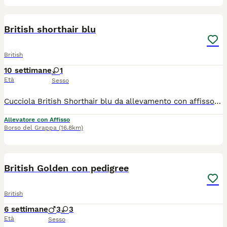
4
British shorthair blu
British
10 settimane
1
Età
Sesso
Cucciola British Shorthair blu da allevamento con affisso sarà ceduta con pedigree ANFI, doppio ciclo vaccinale, sverminata, copia dei test genetici dei genitori esenti dalla patologia genetica della razza (rene policistico), esente da FIV e FeLV, contratto di cessione, libretto sanitario, certificato di buona salute del veterinario, passaggio di proprietà e antiparassitario esterno Stronghold. Dolcissima, affettuosa, abituata a lettiera e tiragraffi.
Allevatore con Affisso
Borso del Grappa
(16.8km)
6
British Golden con pedigree
British
6 settimane
3
3
Età
Sesso