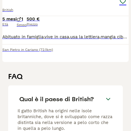
British
5 mesi
1
500 €
Età
Prezzo
Sesso
Abituato in famiglia,vive in casa,usa la lettiera,mangia cibo in umido e croccantini. Cerca una nuova famiglia che lo ami e li offre il calore di cui ha bisogno. Dorme a letto,gioca tantissimo. Per più info e trattative chiamate o scrivete al numero 3297179069 loray1@gmx.com Diana
San Pietro in Cariano
(72.1km)
FAQ
Qual è il paese di British?
Il gatto British ha origini nelle isole
britanniche, dove si è sviluppato come razza
distinta sia nella versione a pelo corto che
in quella a pelo lungo.