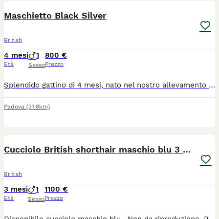
Maschietto Black Silver
British
4 mesi
1
800 €
Età
Prezzo
Sesso
Splendido gattino di 4 mesi, nato nel nostro allevamento con affisso, cresciuto in ambiente familiare con amore, cura e attenzione alla socializzazione. Il cucciolo viene ceduto con: • Pedigree. • Libretto sanitario. • Due vaccinazioni già effettuate. • Sverminazione eseguita. • Abituato alla lettiera e al tiragraffi. Gattino dolce, affettuoso e giocherellone, in ottima salute e pronto per entrare nella sua nuova famiglia. Nelle foto sono presenti anche mamma e papà, per mostrare le caratteristiche e la tipicità della linea di allevamento. Per maggiori informazioni, altre foto e prezzo, contattatemi.
Padova
(31.8km)
9
Cucciolo British shorthair maschio blu 3 mesi
British
3 mesi
1
1100 €
Età
Prezzo
Sesso