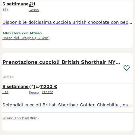
5 settimane
1
Età
Sesso
Disponibile dolcissima cucciola British chocolate con pedigree, da serio allevamento con affisso Anfi. Avrà pedigree anfi, doppio ciclo vaccinale, sverminata, copia dei test genetici dei genitori, esenti dalla patologia genetica della razza, il rene policistico, esenti da fiv e felv, libretto sanitario, visita veterinaria con certificato di buona salute, contratto di cessione, passaggio di proprietà, antiparassitario esterno. Già abituata alla lettiera e al tira graffi. Avrà tre mesi al momento della cessione
Allevatore con Affisso
Borso del Grappa
(16.5km)
11
Prenotazione cuccioli British Shorthair NY12
British
9 settimane
1
1
1200 €
Età
Prezzo
Sesso
Splendidi cuccioli British Shorthair Golden Chinchilla , nati il 1.06.26 , pronti per andare in una nuova famiglia i primi di settembre. I gattini crescono in un ambiente familiare, sono abituati alla lettiera, tira graffi e godono di ottima salute. Verranno ceduti muniti di : -Libretto sanitario. -Ciclo di sverminazione completato. -Primi vaccini effettuati. -Certificato medico veterinario di buona salute. -Pedigree ufficiale ENFI -Con i microchip inseriti I genitori sono esenti da patologie genetiche , possiedono pedigree d’eccellenza , occhi verdi e sono testati negativi alle principali patologie della razza (PKD, HCM FIV/FeLV),con la posizione riproduttiva ENFI. Gattini disponibili: 1.Gattino British Shorthair N12. Mantello Black Golden Shell (chinchilla) chiarissimo e luminoso, identico ai genitori. 2.Gattina British Shorthair N.12. Mantello Black Golden Shell( chinchilla) dalle caratteristiche morfologiche eccellenti. I cuccioli sono disponibili sia come animale domestico di compagnia , sia da riproduzione.
Scandiano
(146.8km)
5