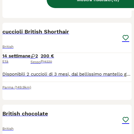
Bologna
(131.3km)
6
cuccioli British Shorthair
British
14 settimane
2
200 €
Età
Prezzo
Sesso
Disponibili 2 cuccioli di 3 mesi, dal bellissimo mantello grigio chiaro. Sono cresciuti in ambiente familiare, abituati al contatto con le persone, dolci, affettuosi, socievoli e giocherelloni. ✔️ Abituati alla lettiera ✔️ Mangiano autonomamente ✔️ Genitori visibili in foto ✔️ Disponibili foto di mamma, papà e nonni su richiesta
Parma
(149.9km)
3
1
British chocolate
British