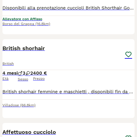
Disponibili alla prenotazione cuccioli British Shorthair Golden da allevamento con affisso. I cuccioli saranno ceduti con pedigree ANFI, doppio ciclo vaccinale, sverminati, copia dei test genetici dei genitori esenti dalla patologia genetica della razza (rene policistico), esenti da FIV e FeLV, contratto di cessione, libretto sanitario, certificato di buona salute del veterinario, passaggio di proprietà e antiparassitario esterno Stronghold. Dolcissimi, affettuosi, abituati a lettiera e tiragraffi.
Allevatore con Affisso
Borso del Grappa
(16.8km)
4
British shorhair
British
4 mesi
3
2
400 €
Età
Prezzo
Sesso
British shorhair femmine e maschietti , disponibili fin da subito con libretto sanitario vaccino e sverminazione . Abbiamo due colori , blu e lillac.
Villadose
(66.8km)
3
Affettuoso cucciolo