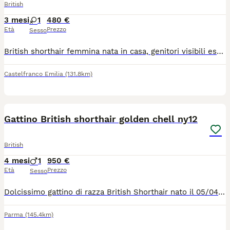
British
3 mesi
1
480 €
Età
Prezzo
Sesso
British shorthair femmina nata in casa, genitori visibili esenti da malattie genetiche, disponibile primi di luglio. Mamma con pedigree No pedigree. 580 euro
Castelfranco Emilia
(131.8km)
4
1
Gattino British shorthair golden chell ny12
British
4 mesi
1
950 €
Età
Prezzo
Sesso
Dolcissimo gattino di razza British Shorthair nato il 05/04/26 . Colore black golden cincilla ny12. È possibile venire a vedere .Per appuntamento contattatemi tramite WhatsApp . Genitori di pura razza mamma British Shorthair golden chell ny12, papà British Shorthair golden Chell ny 12 entrambi con Pedigree di alta genealogia linea oro . Al momento di consegna gattino avra: *controlli veterinario , *vaccinazione , *libretto sanitario personale, *test FIV, FELV, *completamente autonomo Per qualsiasi info, video appuntamento contattatemi tramite WhatsApp 3314328169
Parma
(145.4km)