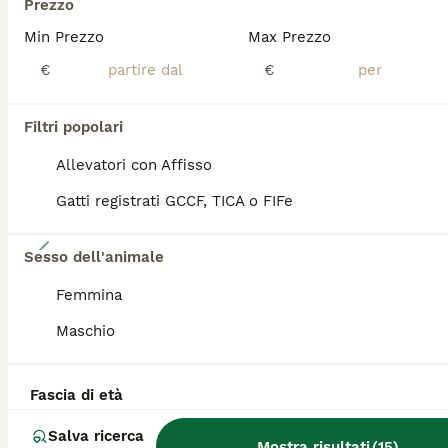
Prezzo
PRO
Min Prezzo
Max Prezzo
€
€
Filtri popolari
Allevatori con Affisso
Gatti registrati GCCF, TICA o FIFe
10
Sesso dell'animale
British golden shorthair
Femmina
Maschio
British
9 settimane
3
950 €
Età
Prezzo
Sesso
Fascia di età
L'allevamento TudoriCat dispone dei meravigliosi cuccioli BRITISH GOLDEN SHORTHAIR di una razza e colorazione molto rara e ricercata In Italia. I gattini sono cresciuti in casa con noi per garantire un carattere dolcissimo, socievole ed equilibrato. SALUTE E GARANZIE DEI GENITORI I nostri riproduttori sono selezionati con la massima attenzione alla salute e dotati di certificati ufficiali, PKD-negativo,fiv/felv-negativo,ECOCARDIO PERFETTO!
Salva ricerca
Mostra risultati
(
15
)