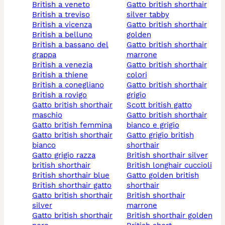
british a veneto
gatto british shorthair
british a treviso
silver tabby
british a vicenza
gatto british shorthair
british a belluno
golden
british a bassano del
gatto british shorthair
grappa
marrone
british a venezia
gatto british shorthair
british a thiene
colori
british a conegliano
gatto british shorthair
british a rovigo
grigio
gatto british shorthair
scott british gatto
maschio
gatto british shorthair
gatto british femmina
bianco e grigio
gatto british shorthair
gatto grigio british
bianco
shorthair
gatto grigio razza
british shorthair silver
british shorthair
british longhair cuccioli
british shorthair blue
gatto golden british
british shorthair gatto
shorthair
gatto british shorthair
british shorthair
silver
marrone
gatto british shorthair
british shorthair golden