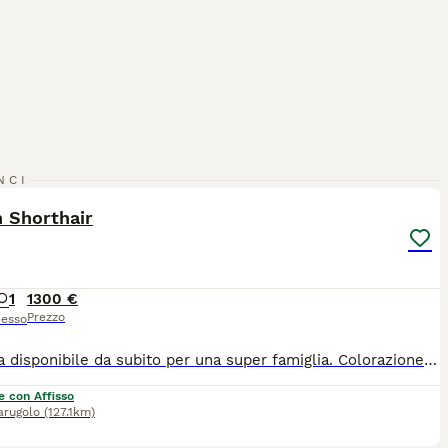
5
NCI
h Shorthair
1
1300 €
Prezzo
esso
Cucciola disponibile da subito per una super famiglia. Colorazione Fawn Bicolor Occhi Ambra Morbida come un peluche Ideale per famiglia con bambini. Chiamare o WhatsApp 3933280861
e con Affisso
arugolo
(127.1km)
4