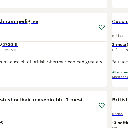
8
ish con pedigree
Cuccio
British
2
700 €
3 mesi
Prezzo
Età
o
S
Siamo dei dolcissimi cuccioli di British Shorthair con pedigree e vorremmo raccontarti qualcosa di noi. Se stai cercando un piccolo amico peloso dal carattere dolce, dagli occhioni magnetici e da un musetto impossibile da non baciare, potremmo essere proprio i gattini giusti per te! Per ora stiamo molto bene qui nel nostro allevamento, circondati da coccole, giochi e tante attenzioni. Siamo cresciuti in un ambiente familiare, abbiamo imparato a usare la lettiera e stiamo diventando dei veri esperti nell'arte delle fusa e della socializzazione. Insomma, ci stiamo preparando al meglio per entrare nelle nostre future famiglie. Anche se siamo felici qui, sappiamo che presto arriverà il momento di vivere una nuova avventura. Quando avremo compiuto tre mesi, ci sentiremo abbastanza grandi e coraggiosi per lasciare il nostro nido e raggiungere le persone che ci ameranno per tutta la vita. I nostri mamma e papà sono entrambi visibili e sono stati testati con esito negativo per FIV, FELV e PKD, così da garantirci un'ottima salute e permetterci di crescere forti e sereni. Quando arriveremo nella nostra nuova casa porteremo con noi: ? Libretto sanitario con certificazione veterinaria ? Microchip identificativo (riportato sul pedigree e su tutta la documentazione di cessione) ? Doppia sverminazione ? Doppia vaccinazione trivalente ? Trattamento antiparassitario ? Dichiarazione di trasferimento di proprietà ? Certificato genealogico (Pedigree) ? Copia dei test genetici dei nostri genitori (FIV, FELV e PKD negativi) Cerchiamo una famiglia speciale che abbia voglia di amarci, coccolarci e viziarci un pochino (va bene, anche tanto!). In cambio promettiamo fusa, compagnia, momenti divertenti e una quantità infinita di tenerezza. Scrivici se pensi di essere il nostro umano ideale!
Allevator
Montechi
9
ish shorthair maschio blu 3 mesi
Britis
British
 €
13 sett