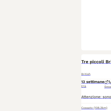
Tre piccoli B
British
13 settimane
1
Età
Ses
Cossato
(108.3km)