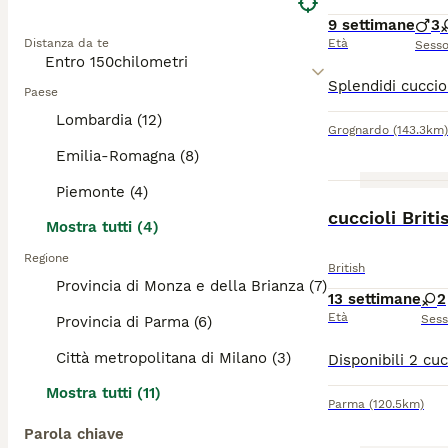
9 settimane
3
Distanza da te
Età
Sess
Paese
Lombardia (12)
Grognardo
(143.3km)
Emilia-Romagna (8)
Piemonte (4)
cuccioli Brit
Mostra tutti (4)
Regione
British
Provincia di Monza e della Brianza (7)
13 settimane
2
Età
Ses
Provincia di Parma (6)
Città metropolitana di Milano (3)
Mostra tutti (11)
Parma
(120.5km)
Parola chiave