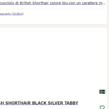
Ultimo cucciolo di British Shorthair colore blu,con un carattere molto affettuoso e dolce. Nato 10/12/2025 Completamente pronto per cambiare la casa (vaccini, microchip, sverminazione) Più info tramite whatsapp 393493636530
asciago
(32.6km)
4
SH SHORTHAIR BLACK SILVER TABBY