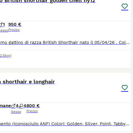
o British shorthair golden chell ny12
1
950 €
Prezzo
Sesso
Dolcissimo gattino di razza British Shorthair nato il 05/04/26 . Colore black golden cincilla ny12. È possibile venire a vedere .Per appuntamento contattatemi tramite WhatsApp . Genitori di pura razza mamma British Shorthair golden chell ny12, papà British Shorthair golden Chell ny 12 entrambi con Pedigree di alta genealogia linea oro . Al momento di consegna gattino avra: *controlli veterinario , *vaccinazione , *libretto sanitario personale, *test FIV, FELV, *completamente autonomo Per qualsiasi info, video appuntamento contattatemi tramite WhatsApp 3314328169
12.5km)
11
h shorthair e longhair
imane
4
4
800 €
Prezzo
Sesso
Allevamento riconosciuto ANFI Colori: Golden, Silver, Point, Tabby Maschi e femmine Il gattino sarà ceduto con : - PEDIGREE ANFI - microchip, - libretto sanitario, - certificato di buona salute - registrazione al ASL - passaggio di proprietà - completamente sverminato - svezzato - completamente vaccinato - start kit kitten (crocchette, umido, gioco, etc) - assistenza post vendita Test negativi di PKD, FELV, FIV sono depositati a ANFI Il prezzo a partire da 800 euro