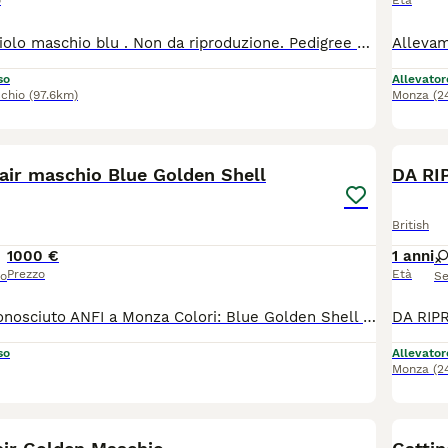
o
Età
Disponibile cucciolo maschio blu . Non da riproduzione. Pedigree fife, vaccini, microchip, test fiv/felv/hcm/pkd . Sverminato e controllato dal veterinario
so
Allevator
chio
(97.6km)
Monza
(2
4
air maschio Blue Golden Shell
DA RI
British
1000 €
1 anni
Prezzo
Età
so
Se
Allevamento riconosciuto ANFI a Monza Colori: Blue Golden Shell Maschio Il gattino sarà ceduto con : - PEDIGREE ANFI - microchip, - libretto sanitario, - certificato di buona salute - registrazione al ASL - passaggio di proprietà - completamente sverminato - svezzato - completamente vaccinato - start kit kitten (crocchette, umido, gioco, etc) - assistenza post vendita Test negativi di PKD, FELV, FIV sono depositati a ANFI Il prezzo 1000 euro
so
Allevator
Monza
(2
6
1