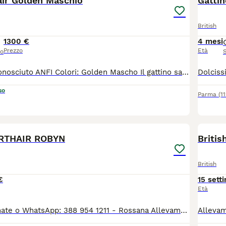
air Golden Maschio
Gattin
British
1300 €
4 mesi
Prezzo
Età
so
Allevamento riconosciuto ANFI Colori: Golden Mascho Il gattino sarà ceduto con : - PEDIGREE ANFI - microchip, - libretto sanitario, - certificato di buona salute - registrazione al ASL - passaggio di proprietà - completamente sverminato - svezzato - completamente vaccinato - start kit kitten (crocchette, umido, gioco, etc) - assistenza post vendita Test negativi di PKD, FELV, FIV sono depositati a ANFI Il prezzo 1300
so
Parma
(1
5
RTHAIR ROBYN
Britis
British
€
15 sett
Età
Info SOLO chiamate o WhatsApp: 388 954 1211 - Rossana Allevamento Silvestro Club ENFI Il nostro splendido Robin, British Shorthair, nato il 21.08.2024, è disponibile come STALLONE PER RIPRODUZIONE. - Pedigree ENFI - Gruppo sanguigno B - Test FIV, FeLV e PKD negativi - Portatore di cinnamon Robin ha un carattere dolce, affettuoso e coccolone. È già papà di numerosi splendidi cuccioli. È un gatto che non marca il territorio ed è abituato a convivere con altri gatti. Purtroppo, nel nostro allevamento gli altri maschi hanno iniziato ad aggredirlo e, per il suo benessere, abbiamo deciso di trovargli una nuova sistemazione come stallone da riproduzione.