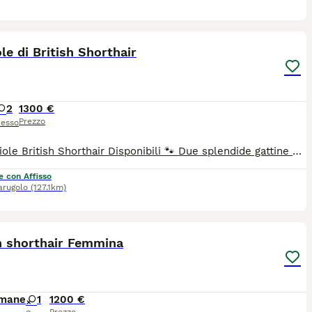
8
le di British Shorthair
2
1300 €
Prezzo
esso
​🐾 Cucciole British Shorthair Disponibili 🐾 ​Due splendide gattine nate in ambiente familiare cercano una famiglia speciale: ​🐱 Blu: un'elegante nuvola grigia, dolcissima e con il classico mantello denso come un peluche. ​🐱 Fawn Bicolore: una colorazione rara, raffinata e dal fascino unico. ​Le cucciole hanno un carattere meraviglioso e vengono cedute con pedigree ufficiale, ciclo vaccinale completo, sverminazioni e libretto sanitario. ​📍 Contattami in privato per foto, video e dettagli. Solo veri interessati. Cell.3933280861
e con Affisso
arugolo
(127.1km)
7
1
h shorthair Femmina
imane
1
1200 €