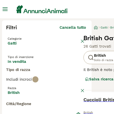
Filtri
Cancella tutto
Gatti
Br
British Ga
Categorie
Gatti
26 Gatti trovati
British
Tipo di inserzione
Solo di razza
In vendita
Tipo di razza
Il British è not
eccessivamente e
Salva ricerca
Includi incroci
riconosciuto com
Razza
Leggi la
nostra p
British
BOOST
Cuccioli Brit
Città/Regione
British