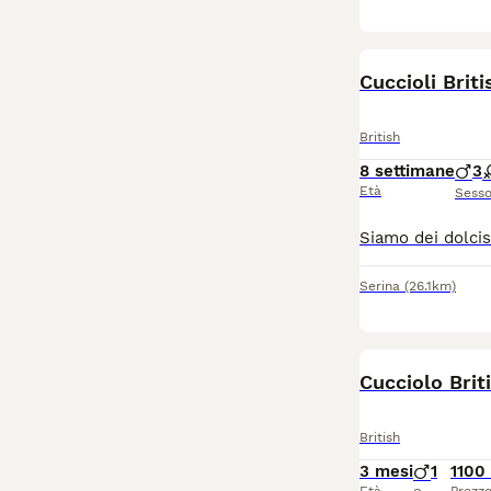
Cuccioli Brit
British
8 settimane
3
Età
Sess
Serina
(26.1km)
Cucciolo Brit
British
3 mesi
1
1100