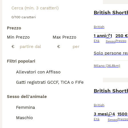
British Shor
0/100 caratteri
British
Prezzo
1 anni
1
250 €
Min Prezzo
Max Prezzo
Età
Prezzo
Sesso
€
€
Filtri popolari
Milano
(36.8km)
Allevatori con Affisso
Gatti registrati GCCF, TICA o FIFe
British Short
Sesso dell'animale
British
Femmina
3 mesi
4
1500
Maschio
Età
Prezz
Sesso