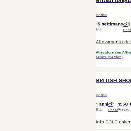
British longh
British
15 settimane
2
Età
Ses
Allevatore con Affis
Monza
(24.9km)
BRITISH SHO
British
1 anni
1
1550 
Età
Prezzo
Sesso