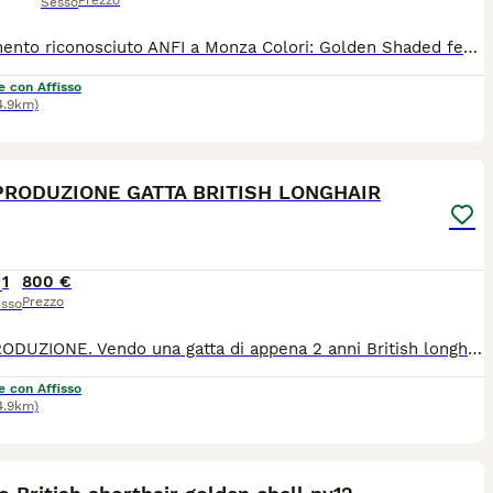
Prezzo
Sesso
Allevamento riconosciuto ANFI a Monza Colori: Golden Shaded femmine Il gattino sarà ceduto con : - PEDIGREE ANFI - microchip, - libretto sanitario, - certificato di buona salute - registrazione al ASL - passaggio di proprietà - completamente sverminato - svezzato - completamente vaccinato - start kit kitten (crocchette, umido, gioco, etc) - assistenza post vendita Test negativi di PKD, FELV, FIV sono depositati a ANFI Il prezzo 1200
e con Affisso
4.9km)
7
1
PRODUZIONE GATTA BRITISH LONGHAIR
1
800 €
Prezzo
sso
DA RIPRODUZIONE. Vendo una gatta di appena 2 anni British longhair Colore: Point, nata aprile 2024 Dolce, tranquilla, autonoma, va d'accordo con tutti. Pedigree WCF, Certificato di buona salute Vaccinata, microchipata Www.miciovillage.it Allevamento ANFI "MicioVillage " a Monza P.S. CEDO QUALCHE ALTRA GATTA GIOVANE ADULTA . BELLISSIMI ESEMPLARI DEL NOSTRO ALLEVAMENTO. ANCHE DA RIPRODUZIONE DA CONPAGNIA 800 euro DA RIPRODUZIONE 1200 euro
e con Affisso
4.9km)
4
1