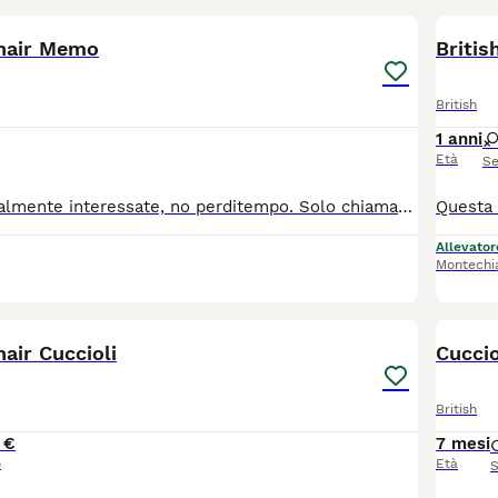
thair Memo
Britis
British
1 anni
Età
Se
Solo persone realmente interessate, no perditempo. Solo chiamate: 📞 388 95 41 211 – Rossana Lui è Memo, nato il 30 luglio 2025. Ha appena compiuto un anno ed è un meraviglioso British Shorthair già castrato. Memo è un gatto vivace, affettuoso, dolcissimo, coccolone e giocherellone. È abituato alla vita in appartamento ed è pronto a regalare tanto amore e dolce compagnia. Verrà consegnato con: • pedigree • microchip • doppia vaccinazione • libretto sanitario • sverminazione • contratto di cessione • certificato veterinario di buona salute • test dei genitori negativi a FeLV, FIV e PKD1 • kit regalo con croccantini, ciotola e giocattolo Il British Shorthair è particolarmente adatto alla vita in appartamento grazie al suo carattere equilibrato, calmo e tollerante. Può convivere serenamente con bambini e altri animali domestici ed è generalmente facile da educare. Possibilità di consegna in tutta Italia, anche direttamente a domicilio. 📍 Visitate la nostra pagina Facebook: Silvestro Club Blue-Odd-Eyes British & Scottish Allevamento
Allevator
Montechi
7
hair Cuccioli
Cuccio
British
 €
7 mesi
o
Età
S