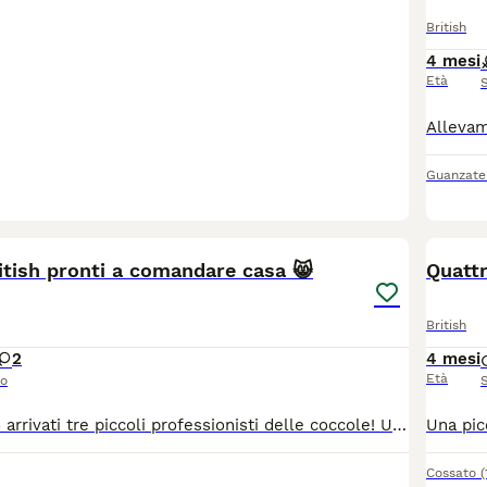
British
4 mesi
Età
Guanzate
4
ritish pronti a comandare casa 😸
Quattr
British
2
4 mesi
Età
so
Attenzione: sono arrivati tre piccoli professionisti delle coccole! Un maschietto e due femminucce British cercano una nuova casa e persone da conquistare. Sono dolci, curiosi, giocherelloni e hanno già capito una cosa importante: in casa comandano sempre i gatti! 😄 Cresciuti con amore in ambiente familiare, sono abituati alla lettiera e pronti a portare tante fusa, risate e un po’ di allegro disordine. Cerchiamo famiglie serie, responsabili e innamorate degli animali. Per informazioni e foto, scrivetemi esclusivamente su WhatsApp Business: 39 334 273 9258
Cossato