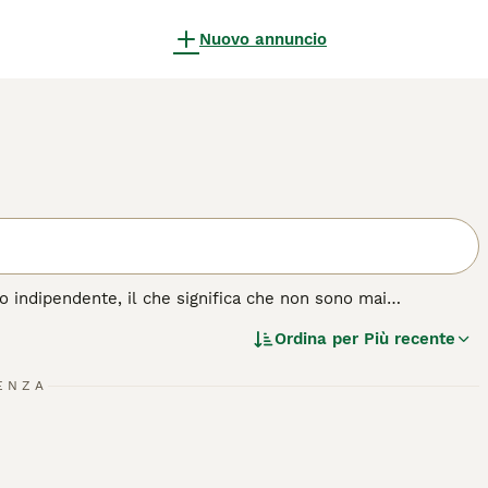
Nuovo annuncio
o indipendente, il che significa che non sono mai
itish a pelo corto, il British a pelo lungo non è
Ordina per
Più recente
ica vera differenza tra le due razze è la lunghezza del pelo.
i gatto.
ENZA