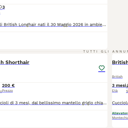
3
o
Splendidi cuccioli British Longhair nati il 30 Maggio 2026 in ambiente familiare. Genitori cresciuti con amore e rispetto, molto affettuosi e dal carattere equilibrato. Entrambi possiedono Pedigree da riproduzione e sono modelli per diverse aziende del Pet. La mamma è di alta genealogia e figlia di campioni di bellezza. Entrambi presenti e visibili, testati FIV/FELV, PKD1 e gruppo sanguigno. I cuccioli verranno ceduti a 90gg, sverminati, vaccinati, con certificato di buona salute e Pedigree, solo da compagnia. I gattini sono già abituati alla lettiera, ed è già stata fatta abituazione ai rumori, quali temporale aspirapolvere musica. E' previsto un incontro/conoscenza obbligatorio pre affido. Per ulteriori dettagli, foto e video, contattare il numero 351 5585832
6
TUTTI GLI ANNU
ish Shorthair
Britis
British
200 €
3 mesi
Prezzo
Età
so
S
Disponibili 2 cuccioli di 3 mesi, dal bellissimo mantello grigio chiaro. Sono cresciuti in ambiente familiare, abituati al contatto con le persone, dolci, affettuosi, socievoli e giocherelloni. ✔️ Abituati alla lettiera ✔️ Mangiano autonomamente ✔️ Genitori visibili in foto ✔️ Disponibili foto di mamma, papà e nonni su richiesta
Allevator
Montechi
4