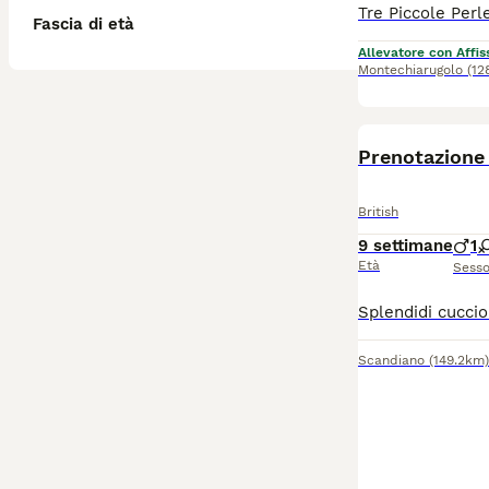
Fascia di età
Allevatore con Affis
Montechiarugolo
(12
Prenotazione 
British
9 settimane
1
Età
Sess
Scandiano
(149.2km)