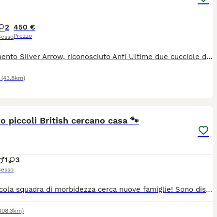
2
450 €
Prezzo
Sesso
Allevamento Silver Arrow, riconosciuto Anfi Ultime due cucciole disponibili, nate da genitori di alta genealogia, allevati in ambiente familiare e abituati fin da subito al contatto umano. I nostri cuccioli sono abituati anche ai cani, nascono e crescono insieme ai nostri 3 pastori australiani. I piccoli verranno ceduti solo al giusto tempo, non prima dei 90 giorni, completi di: pedigree libretto sanitario vaccinazioni sverminazione contratto di cessione Genitori visibili, testati e selezionati. Cerchiamo famiglie serie e amorevoli. I nostri mici sono parte della famiglia e ci teniamo a restare in contatto con le famiglie e a seguire la crescita dei nostri bimbi.
(43.8km)
5
o piccoli British cercano casa 🐾
1
3
Sesso
Una piccola squadra di morbidezza cerca nuove famiglie! Sono disponibili quattro bellissimi cuccioli British: un maschietto e tre femminucce. Sono dolci, curiosi, giocherelloni e già molto esperti nel conquistare il cuore delle persone. Amano mangiare, dormire in pose buffe e controllare tutto quello che succede in casa, come dei veri piccoli capi! 😄 Sono cresciuti in ambiente familiare con tanto affetto e sono già abituati alla lettiera. Cerchiamo per loro famiglie serie, responsabili e pronte a ricevere tante fusa. Per informazioni e foto, scrivetemi esclusivamente su WhatsApp Business: 39 3342739258
(108.3km)