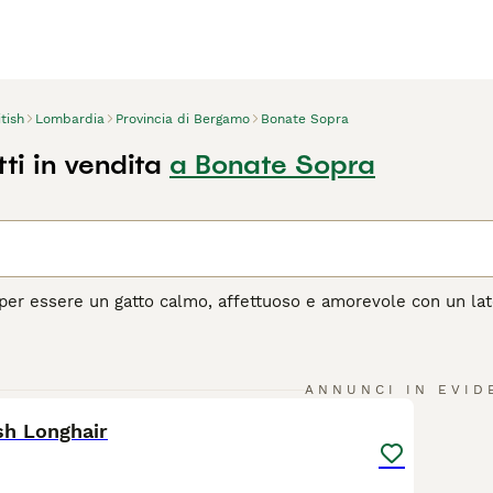
itish
Lombardia
Provincia di Bergamo
Bonate Sopra
tti in vendita
a Bonate Sopra
o per essere un gatto calmo, affettuoso e amorevole con un lat
sigenti. Sebbene esistano da molto tempo, a differenza del Br
e una razza dal GCCF, sebbene sia riconosciuto dal TICA. L'un
25
5
agina di consigli sul British
per informazioni su questa razza d
ANNUNCI IN EVID
ish Longhair