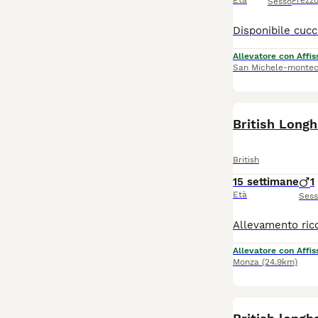
Età
Prezz
Sesso
Allevatore con Affis
San Michele-montec
British Longh
British
15 settimane
1
Età
Ses
Allevatore con Affis
Monza
(24.9km)