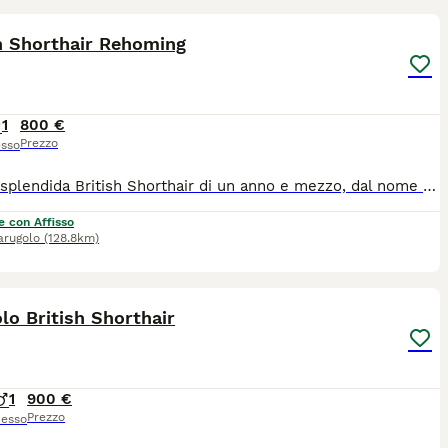
h Shorthair Rehoming
1
800 €
Prezzo
sso
Questa splendida British Shorthair di un anno e mezzo, dal nome dolcissimo come lei, cerca una nuova famiglia speciale. Hurma è una gatta dal carattere riservato e discreto: non è una gattina che si impone, ma una presenza silenziosa ed elegante che saprà conquistare il vostro cuore con i suoi tempi. Età: 1 anno e mezzo Stato: Già sterilizzata Dieta: Abituata a una dieta mista (umido e secco) Carattere: Timida inizialmente, cerca un ambiente sereno dove potersi sentire al sicuro. Cerchiamo per lei un contesto tranquillo, preferibilmente con persone che conoscano la natura dei British e sappiano rispettare i suoi spazi. Se pensate di essere la famiglia "giusta" per farla sbocciare, contattatemi in privato.
e con Affisso
arugolo
(128.8km)
4
lo British Shorthair
1
900 €
Prezzo
esso