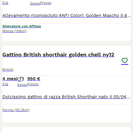
Età
Prezzo
Sesso
Allevamento riconosciuto ANFI Colori: Golden Mascho Il gattino sarà ceduto con : - PEDIGREE ANFI - microchip, - libretto sanitario, - certificato di buona salute - registrazione al ASL - passaggio di proprietà - completamente sverminato - svezzato - completamente vaccinato - start kit kitten (crocchette, umido, gioco, etc) - assistenza post vendita Test negativi di PKD, FELV, FIV sono depositati a ANFI Il prezzo 1300
Allevatore con Affisso
Monza
(34km)
4
1
Gattino British shorthair golden chell ny12
British
4 mesi
1
950 €
Età
Prezzo
Sesso
Dolcissimo gattino di razza British Shorthair nato il 05/04/26 . Colore black golden cincilla ny12. È possibile venire a vedere .Per appuntamento contattatemi tramite WhatsApp . Genitori di pura razza mamma British Shorthair golden chell ny12, papà British Shorthair golden Chell ny 12 entrambi con Pedigree di alta genealogia linea oro . Al momento di consegna gattino avra: *controlli veterinario , *vaccinazione , *libretto sanitario personale, *test FIV, FELV, *completamente autonomo Per qualsiasi info, video appuntamento contattatemi tramite WhatsApp 3314328169
Parma
(92.2km)
5