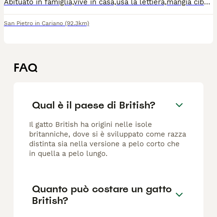
Abituato in famiglia,vive in casa,usa la lettiera,mangia cibo in umido e croccantini. Cerca una nuova famiglia che lo ami e li offre il calore di cui ha bisogno. Dorme a letto,gioca tantissimo. Per più info e trattative chiamate o scrivete al numero 3297179069 loray1@gmx.com Diana
San Pietro in Cariano
(92.3km)
FAQ
Qual è il paese di British?
Il gatto British ha origini nelle isole
britanniche, dove si è sviluppato come razza
distinta sia nella versione a pelo corto che
in quella a pelo lungo.
Quanto può costare un gatto
British?