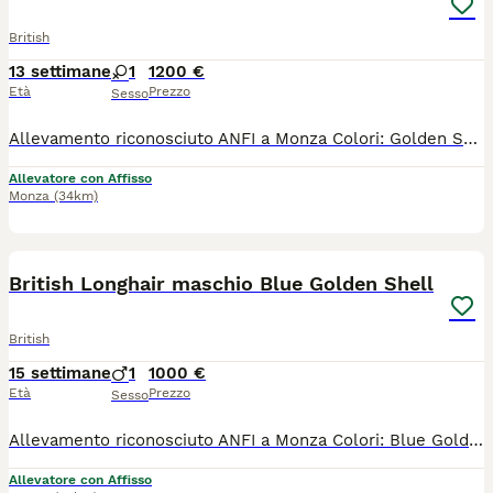
British
13 settimane
1
1200 €
Età
Prezzo
Sesso
Allevamento riconosciuto ANFI a Monza Colori: Golden Shaded femmine Il gattino sarà ceduto con : - PEDIGREE ANFI - microchip, - libretto sanitario, - certificato di buona salute - registrazione al ASL - passaggio di proprietà - completamente sverminato - svezzato - completamente vaccinato - start kit kitten (crocchette, umido, gioco, etc) - assistenza post vendita Test negativi di PKD, FELV, FIV sono depositati a ANFI Il prezzo 1200
Allevatore con Affisso
Monza
(34km)
5
British Longhair maschio Blue Golden Shell
British
15 settimane
1
1000 €
Età
Prezzo
Sesso
Allevamento riconosciuto ANFI a Monza Colori: Blue Golden Shell Maschio Il gattino sarà ceduto con : - PEDIGREE ANFI - microchip, - libretto sanitario, - certificato di buona salute - registrazione al ASL - passaggio di proprietà - completamente sverminato - svezzato - completamente vaccinato - start kit kitten (crocchette, umido, gioco, etc) - assistenza post vendita Test negativi di PKD, FELV, FIV sono depositati a ANFI Il prezzo 1000 euro
Allevatore con Affisso