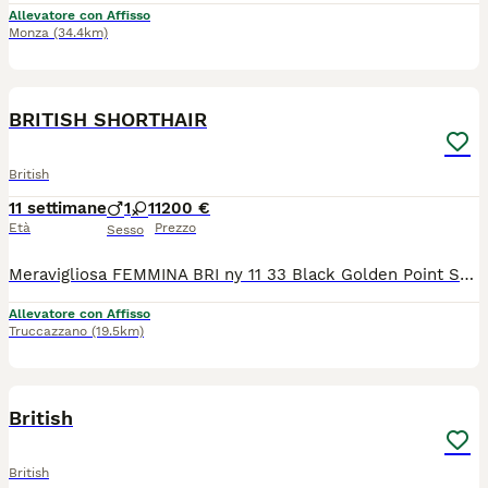
Allevatore con Affisso
Monza
(34.4km)
15
BRITISH SHORTHAIR
British
11 settimane
1
1
1200 €
Età
Prezzo
Sesso
Meravigliosa FEMMINA BRI ny 11 33 Black Golden Point Shaded e meraviglioso maschio ny 11 Black Golden Shaded. Pedigree ENFI PKD negativo , libretto sanitario, doppio vaccino, microchip. Genitori testati FIV/Felv negativi, PKD negativo. Per info 3488077518 Miss Candy
Allevatore con Affisso
Truccazzano
(19.5km)
10
British
British