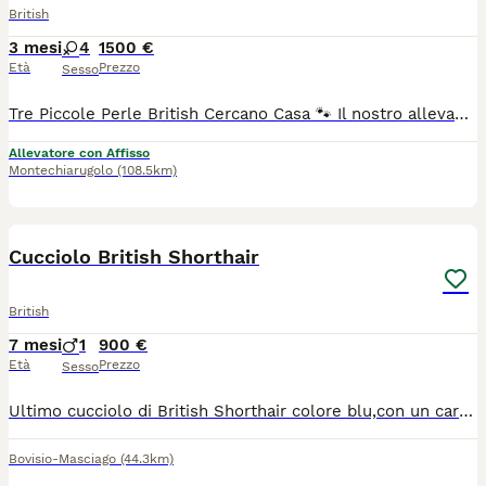
British
3 mesi
4
1500 €
Età
Prezzo
Sesso
Tre Piccole Perle British Cercano Casa 🐾 Il nostro allevamento è lieto di presentare le figlie di Hurma, nate e cresciute in un ambiente familiare, circondate da amore e cure costanti. Cerchiamo per loro delle famiglie speciali, consapevoli e pronte ad accogliere la dolcezza e la riservatezza tipiche della razza British Shorthair. Le piccole saranno pronte per raggiungere le loro nuove case dopo aver completato il ciclo vaccinale e lo svezzamento. 🌸 Le Sorelline disponibili: La Bicolor (Blu e Bianco): Un perfetto equilibrio di eleganza e simmetria. Un mantello soffice e un carattere che sta sbocciando giorno dopo giorno. La Blu: La classica bellezza britannica. Un mantello grigio-blu profondo e vellutato, l'essenza dell'aristocrazia felina. La Panna e Fawn: Una combinazione di colori rara e delicata. Dai toni caldi e pastello, è una vera piccola rarità per amanti delle sfumature ricercate.
Allevatore con Affisso
Montechiarugolo
(108.5km)
4
Cucciolo British Shorthair
British
7 mesi
1
900 €
Età
Prezzo
Sesso
Ultimo cucciolo di British Shorthair colore blu,con un carattere molto affettuoso e dolce. Nato 10/12/2025 Completamente pronto per cambiare la casa (vaccini, microchip, sverminazione) Più info tramite whatsapp 393493636530
Bovisio-Masciago
(44.3km)