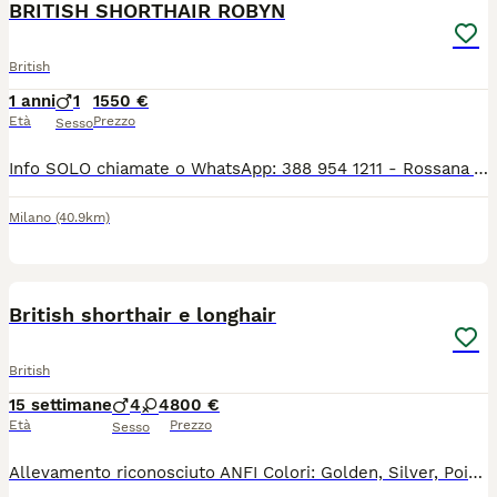
BRITISH SHORTHAIR ROBYN
British
1 anni
1
1550 €
Età
Prezzo
Sesso
Info SOLO chiamate o WhatsApp: 388 954 1211 - Rossana Allevamento Silvestro Club ENFI Il nostro splendido Robin, British Shorthair, nato il 21.08.2024, è disponibile come STALLONE PER RIPRODUZIONE. - Pedigree ENFI - Gruppo sanguigno B - Test FIV, FeLV e PKD negativi - Portatore di cinnamon Robin ha un carattere dolce, affettuoso e coccolone. È già papà di numerosi splendidi cuccioli. È un gatto che non marca il territorio ed è abituato a convivere con altri gatti. Purtroppo, nel nostro allevamento gli altri maschi hanno iniziato ad aggredirlo e, per il suo benessere, abbiamo deciso di trovargli una nuova sistemazione come stallone da riproduzione.
Milano
(40.9km)
11
British shorthair e longhair
British
15 settimane
4
4
800 €
Età
Prezzo
Sesso
Allevamento riconosciuto ANFI Colori: Golden, Silver, Point, Tabby Maschi e femmine Il gattino sarà ceduto con : - PEDIGREE ANFI - microchip, - libretto sanitario, - certificato di buona salute - registrazione al ASL - passaggio di proprietà - completamente sverminato - svezzato - completamente vaccinato - start kit kitten (crocchette, umido, gioco, etc) - assistenza post vendita Test negativi di PKD, FELV, FIV sono depositati a ANFI Il prezzo a partire da 800 euro