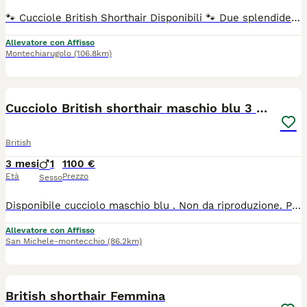
​🐾 Cucciole British Shorthair Disponibili 🐾 ​Due splendide gattine nate in ambiente familiare cercano una famiglia speciale: ​🐱 Blu: un'elegante nuvola grigia, dolcissima e con il classico mantello denso come un peluche. ​🐱 Fawn Bicolore: una colorazione rara, raffinata e dal fascino unico. ​Le cucciole hanno un carattere meraviglioso e vengono cedute con pedigree ufficiale, ciclo vaccinale completo, sverminazioni e libretto sanitario. ​📍 Contattami in privato per foto, video e dettagli. Solo veri interessati. Cell.3933280861
Allevatore con Affisso
Montechiarugolo
(106.8km)
9
Cucciolo British shorthair maschio blu 3 mesi
British
3 mesi
1
1100 €
Età
Prezzo
Sesso
Disponibile cucciolo maschio blu . Non da riproduzione. Pedigree fife, vaccini, microchip, test fiv/felv/hcm/pkd . Sverminato e controllato dal veterinario
Allevatore con Affisso
San Michele-montecchio
(86.2km)
7
1
British shorthair Femmina