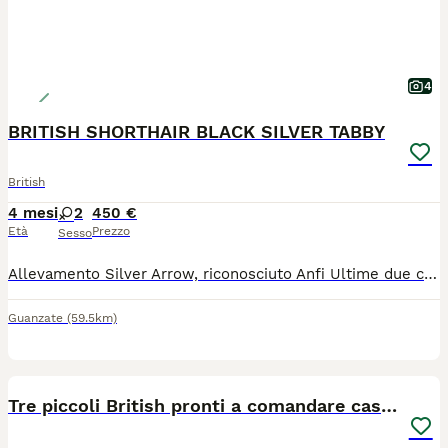
4
BRITISH SHORTHAIR BLACK SILVER TABBY
British
4 mesi
2
450 €
Età
Prezzo
Sesso
Allevamento Silver Arrow, riconosciuto Anfi Ultime due cucciole disponibili, nate da genitori di alta genealogia, allevati in ambiente familiare e abituati fin da subito al contatto umano. I nostri cuccioli sono abituati anche ai cani, nascono e crescono insieme ai nostri 3 pastori australiani. I piccoli verranno ceduti solo al giusto tempo, non prima dei 90 giorni, completi di: pedigree libretto sanitario vaccinazioni sverminazione contratto di cessione Genitori visibili, testati e selezionati. Cerchiamo famiglie serie e amorevoli. I nostri mici sono parte della famiglia e ci teniamo a restare in contatto con le famiglie e a seguire la crescita dei nostri bimbi.
Guanzate
(59.5km)
4
Tre piccoli British pronti a comandare casa 😸