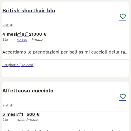
British shorthair blu
British
4 mesi
8
2
1000 €
Età
Prezzo
Sesso
Accettiamo le prenotazioni per bellissimi cuccioli della razza British shorthair - maschietti. Pronte a trasferirsi nella nuova casa a metà giugno ad età di 3 mes, dopo aver effettuato tutti i vaccini, microchip, avranno il libretto sanitario personale e certificato di cessione. Tutti i cuccioli sono con il pedigree . I genitori sono testati FIV/FELV, PKD - negativo. Sono visibili i cuccioli e anche i genitori. Per ult info via whatsapp 3358177195 Siamo a Milano ma eventualmente possibile effettuare la consegna. Allevamento italiano.
Brugherio
(32.2km)
3
Affettuoso cucciolo
British
5 mesi
1
500 €
Età
Prezzo
Sesso