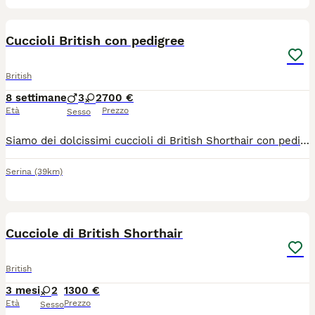
8
Cuccioli British con pedigree
British
8 settimane
3
2
700 €
Età
Prezzo
Sesso
Siamo dei dolcissimi cuccioli di British Shorthair con pedigree e vorremmo raccontarti qualcosa di noi. Se stai cercando un piccolo amico peloso dal carattere dolce, dagli occhioni magnetici e da un musetto impossibile da non baciare, potremmo essere proprio i gattini giusti per te! Per ora stiamo molto bene qui nel nostro allevamento, circondati da coccole, giochi e tante attenzioni. Siamo cresciuti in un ambiente familiare, abbiamo imparato a usare la lettiera e stiamo diventando dei veri esperti nell'arte delle fusa e della socializzazione. Insomma, ci stiamo preparando al meglio per entrare nelle nostre future famiglie. Anche se siamo felici qui, sappiamo che presto arriverà il momento di vivere una nuova avventura. Quando avremo compiuto tre mesi, ci sentiremo abbastanza grandi e coraggiosi per lasciare il nostro nido e raggiungere le persone che ci ameranno per tutta la vita. I nostri mamma e papà sono entrambi visibili e sono stati testati con esito negativo per FIV, FELV e PKD, così da garantirci un'ottima salute e permetterci di crescere forti e sereni. Quando arriveremo nella nostra nuova casa porteremo con noi: ? Libretto sanitario con certificazione veterinaria ? Microchip identificativo (riportato sul pedigree e su tutta la documentazione di cessione) ? Doppia sverminazione ? Doppia vaccinazione trivalente ? Trattamento antiparassitario ? Dichiarazione di trasferimento di proprietà ? Certificato genealogico (Pedigree) ? Copia dei test genetici dei nostri genitori (FIV, FELV e PKD negativi) Cerchiamo una famiglia speciale che abbia voglia di amarci, coccolarci e viziarci un pochino (va bene, anche tanto!). In cambio promettiamo fusa, compagnia, momenti divertenti e una quantità infinita di tenerezza. Scrivici se pensi di essere il nostro umano ideale!
Serina
(39km)
8
Cucciole di British Shorthair
British
3 mesi
2
1300 €
Età
Prezzo
Sesso