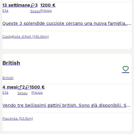
13 settimane
3
1200 €
Età
Prezzo
Sesso
Queste 3 splendide cucciole cercano una nuova famiglia....la mamma è una british Longhair mentre il papà è un highland straight ( scottish a pelo lungo) verranno cedute con doppia vaccinazione sverminati Microchip e con pedigree ENFI entro l'anno di età c'è l'obbligo di sterilizzazione entrambi i genitori visibili in allevamento e con tutti i test di salute
Costigliole d'Asti
(145.5km)
5
British
British
4 mesi
2
1
500 €
Età
Prezzo
Sesso
Vendo tre bellissimi gattini british. Sono già disponibili. Sono due maschi e una femmina. Chi è interessato mi può contattare.
Piacenza
(53.1km)
38
1