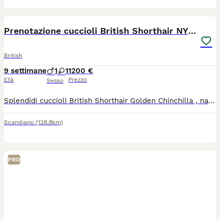
11
Prenotazione cuccioli British Shorthair NY12
British
9 settimane
1
1
1200 €
Età
Prezzo
Sesso
Splendidi cuccioli British Shorthair Golden Chinchilla , nati il 1.06.26 , pronti per andare in una nuova famiglia i primi di settembre. I gattini crescono in un ambiente familiare, sono abituati alla lettiera, tira graffi e godono di ottima salute. Verranno ceduti muniti di : -Libretto sanitario. -Ciclo di sverminazione completato. -Primi vaccini effettuati. -Certificato medico veterinario di buona salute. -Pedigree ufficiale ENFI -Con i microchip inseriti I genitori sono esenti da patologie genetiche , possiedono pedigree d’eccellenza , occhi verdi e sono testati negativi alle principali patologie della razza (PKD, HCM FIV/FeLV),con la posizione riproduttiva ENFI. Gattini disponibili: 1.Gattino British Shorthair N12. Mantello Black Golden Shell (chinchilla) chiarissimo e luminoso, identico ai genitori. 2.Gattina British Shorthair N.12. Mantello Black Golden Shell( chinchilla) dalle caratteristiche morfologiche eccellenti. I cuccioli sono disponibili sia come animale domestico di compagnia , sia da riproduzione.
Scandiano
(128.8km)
PRO