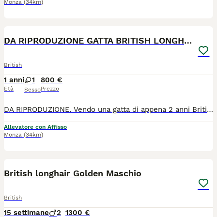
Monza
(34km)
7
1
DA RIPRODUZIONE GATTA BRITISH LONGHAIR
British
1 anni
1
800 €
Età
Prezzo
Sesso
DA RIPRODUZIONE. Vendo una gatta di appena 2 anni British longhair Colore: Point, nata aprile 2024 Dolce, tranquilla, autonoma, va d'accordo con tutti. Pedigree WCF, Certificato di buona salute Vaccinata, microchipata Www.miciovillage.it Allevamento ANFI "MicioVillage " a Monza P.S. CEDO QUALCHE ALTRA GATTA GIOVANE ADULTA . BELLISSIMI ESEMPLARI DEL NOSTRO ALLEVAMENTO. ANCHE DA RIPRODUZIONE DA CONPAGNIA 800 euro DA RIPRODUZIONE 1200 euro
Allevatore con Affisso
Monza
(34km)
6
1
British longhair Golden Maschio
British
15 settimane
2
1300 €