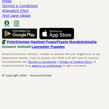
Press
Termini e Condizioni
Allevatori ENCI
Test cane ideale
Pets4Homes
Hastnet
PuppyPlaats
MundoAnimalia
Annunci Animali
Lancaster Puppies
AnnunciAnimali.it utilizza i cookie su questo sito per migliorare la tua
esperienza utente. L'uso di questo sito Web e di altri servizi implica
l'accettazione dei
Termini e Condizioni
e
Privacy e Cookie Policy
di
AnnunciAnimali. Puoi
gestire le preferenze
in ogni momento.
© Copyright
2026
-
AnnunciAnimali