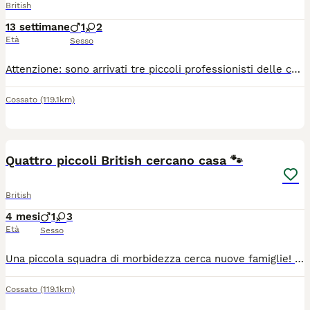
British
13 settimane
1
2
Età
Sesso
Attenzione: sono arrivati tre piccoli professionisti delle coccole! Un maschietto e due femminucce British cercano una nuova casa e persone da conquistare. Sono dolci, curiosi, giocherelloni e hanno già capito una cosa importante: in casa comandano sempre i gatti! 😄 Cresciuti con amore in ambiente familiare, sono abituati alla lettiera e pronti a portare tante fusa, risate e un po’ di allegro disordine. Cerchiamo famiglie serie, responsabili e innamorate degli animali. Per informazioni e foto, scrivetemi esclusivamente su WhatsApp Business: 39 334 273 9258
Cossato
(119.1km)
5
Quattro piccoli British cercano casa 🐾
British
4 mesi
1
3
Età
Sesso
Una piccola squadra di morbidezza cerca nuove famiglie! Sono disponibili quattro bellissimi cuccioli British: un maschietto e tre femminucce. Sono dolci, curiosi, giocherelloni e già molto esperti nel conquistare il cuore delle persone. Amano mangiare, dormire in pose buffe e controllare tutto quello che succede in casa, come dei veri piccoli capi! 😄 Sono cresciuti in ambiente familiare con tanto affetto e sono già abituati alla lettiera. Cerchiamo per loro famiglie serie, responsabili e pronte a ricevere tante fusa. Per informazioni e foto, scrivetemi esclusivamente su WhatsApp Business: 39 3342739258
Cossato
(119.1km)