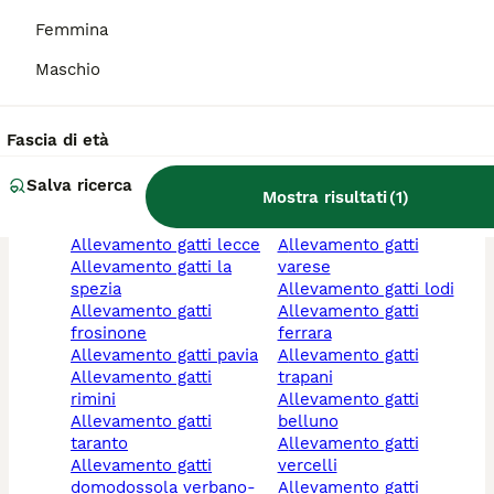
ragusa
allevamento gatti friuli
allevamento gatti
venezia giulia
Femmina
savona
allevamento gatti
allevamento gatti
crema cremona
Maschio
milano
allevamento gatti forlì-
allevamento gatti
cesena
biella
allevamento gatti
Fascia di età
allevamento gatti
imperia
abruzzo
allevamento gatti
Salva ricerca
Mostra risultati
(
1
)
allevamento gatti
novara
sondrio
allevamento gatti lazio
allevamento gatti lecce
allevamento gatti
allevamento gatti la
varese
spezia
allevamento gatti lodi
allevamento gatti
allevamento gatti
frosinone
ferrara
allevamento gatti pavia
allevamento gatti
allevamento gatti
trapani
rimini
allevamento gatti
allevamento gatti
belluno
taranto
allevamento gatti
allevamento gatti
vercelli
domodossola verbano-
allevamento gatti