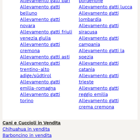
allevamento gatti bari
pordenone
allevamento gatti
allevamento gatti lucca
belluno
allevamento gatti
allevamento gatti
lombardia
novara
allevamento gatti
allevamento gatti friuli
siracusa
venezia giulia
allevamento gatti
allevamento gatti
campania
cremona
allevamento gatti la
allevamento gatti asti
spezia
allevamento gatti
allevamento gatti
trentino-alto
catania
adige/südtirol
allevamento gatti
allevamento gatti
trieste
emilia-romagna
allevamento gatti
allevamento gatti
reggio emilia
torino
allevamento gatti
crema cremona
Cani e Cuccioli in Vendita
Chihuahua in vendita
Barboncino in vendita