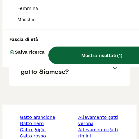
Quali sono i difetti del gatto
Siamese?
Femmina
Maschio
Il gatto Siamese è
aggressivo?
Fascia di età
Salva ricerca
Mostra risultati
(
1
)
Quanto dura la vita di un
gatto Siamese?
gatto arancione
allevamento gatti
gatto nero
verona
gatto grigio
allevamento gatti
gatto rosso
rimini