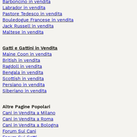
Barboncino in vendita
Labrador in vendita
Pastore Tedesco in vendita
Bouledogue Francese in vendita
Jack Russell in vendita
Maltese in vendita
Gatti e Gattini in Vendita
Maine Coon in vendita
British in vendita
Ragdoll in vendita
Bengala in vendita
Scottish in vendita
Persiano in vendita
Siberiano in vendita
Altre Pagine Popolari
Cani in Vendita a Milano
Cani in Vendita a Roma
Cani in Vendita a Bologna
Forum Sui Cani