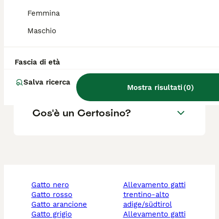
Quali sono i difetti del gatto
Femmina
Certosino?
Maschio
Quanto costa il gatto
Fascia di età
Certosino?
Salva ricerca
Mostra risultati
(
0
)
Cos'è un Certosino?
gatto nero
allevamento gatti
gatto rosso
trentino-alto
gatto arancione
adige/südtirol
gatto grigio
allevamento gatti