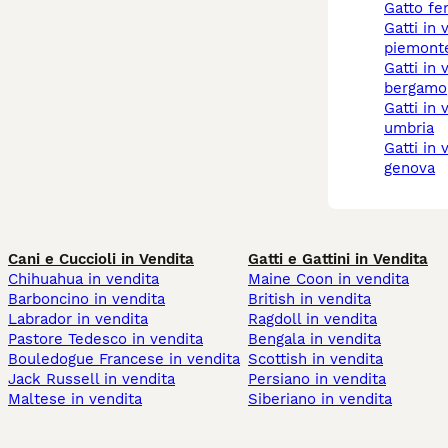
gatto f
gatti in vendita a
piemont
gatti in vendita a
bergamo
gatti in vendita a
umbria
gatti in vendita a
genova
Cani e Cuccioli in Vendita
Gatti e Gattini in Vendita
Chihuahua in vendita
Maine Coon in vendita
Barboncino in vendita
British in vendita
Labrador in vendita
Ragdoll in vendita
Pastore Tedesco in vendita
Bengala in vendita
Bouledogue Francese in vendita
Scottish in vendita
Jack Russell in vendita
Persiano in vendita
Maltese in vendita
Siberiano in vendita