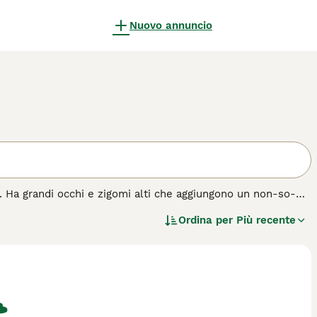
Nuovo annuncio
. Ha grandi occhi e zigomi alti che aggiungono un non-so-
llo che è estremamente vellutato al tatto. Oltre al loro
Ordina per
Più recente
ata con la spiccata intelligenza, lo ha reso un popolare
za di gatto.