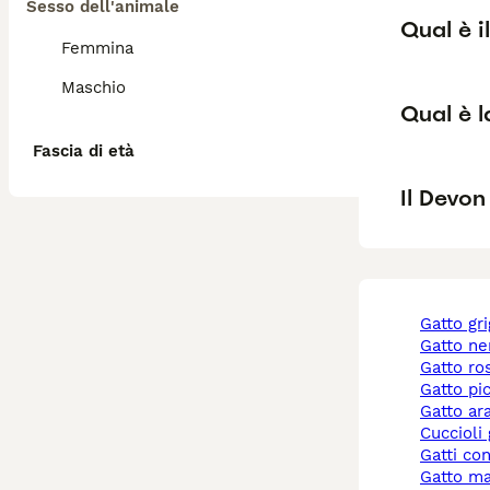
Sesso dell'animale
Qual è i
Femmina
Maschio
Qual è l
Fascia di età
Il Devon
gatto gr
gatto ne
gatto r
gatto pi
gatto a
cuccioli
gatti co
gatto m