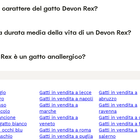
l carattere del gatto Devon Rex?
a durata media della vita di un Devon Rex?
 Rex è un gatto anallergico?
igio
gatti in vendita a lecce
gatti in vendita a
ro
gatti in vendita a napoli
abruzzo
osso
gatti in vendita a
gatti in vendita a
ccolo
marche
ravenna
rancione
gatti in vendita a
gatti in vendita 
 gatto bianco
veneto
gatti in vendita a
n occhi blu
gatti in vendita a roma
gatti in vendita a
aschio
gatti in vendita a puglia
salerno