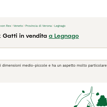
von Rex
Veneto
Provincia di Verona
Legnago
 Gatti in vendita
a Legnago
i dimensioni medio-piccole e ha un aspetto molto particolare
tto già particolare. Hanno anche un bellissimo morbido, mante
l Devon Rex vanta una natura amichevole e giocosa che, combin
o (sebbene siano un po' birichini).
agina di consigli sul Devon Rex
per informazioni su questa raz