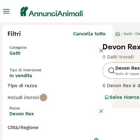
Filtri
Cancella tutto
Gatti
De
Devon Rex
Categorie
Gatti
0 Gatti trovati
Devon Rex
Tipo di inserzione
Solo di razza
In vendita
Tipo di razza
Il Devon Rex è d
che al loro aspe
Salva ricerca
Includi incroci
aspetto unico, i
animale domestic
Razza
Devon Rex
Leggi la
nostra p
Città/Regione