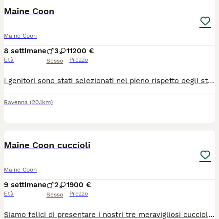
Maine Coon
Maine Coon
8 settimane
3
1
1200 €
Età
Prezzo
Sesso
I genitori sono stati selezionati nel pieno rispetto degli standard di razza. Godono di ottima salute e sono testati per: FIV/FELV Ecocardiogramma regolare (esenti da HCM) Esenti da tutte le principali patologie genetiche della razza Cosa include l'affido: Il cucciolo lascerà l'allevamento provvisto di tutta la documentazione ufficiale e medica necessaria: Pedigree ufficiale (certificato genealogico) Microchip già inserito e registrazione all'anagrafe felina Ciclo vaccinale completo adeguato all'età Trattamenti sverminanti completati Assistenza post-affido continua per supportarvi in ogni fase della crescita Scegliere il nostro allevamento significa affidarsi a professionisti che mettono al primo posto il benessere animale, l'etica e la corretta selezione morfologica e caratteriale della razza.
Ravenna
(20.1km)
12
Maine Coon cuccioli
Maine Coon
9 settimane
2
1
900 €
Età
Prezzo
Sesso
Siamo felici di presentare i nostri tre meravigliosi cuccioli nati il 01/06/2026! Crescono sani, sono super giocherelloni, molto curiosi e hanno già imparato a usare perfettamente la lettiera. I nostri piccoli tesori: 🍦 Maschietto crema silver (cream silver) 🖤 Maschietto nero (black) 💙🦪 Femminuccia blu silver tartaruga (blue silver tortoiseshell) 🏡 Pronti per le nuove famiglie I cuccioli saranno pronti a trasferirsi nella loro nuova casa a partire da settembre. Saranno ceduti con: 💉 Doppia vaccinazione 📍 Microchip inserito 📜 Registrazione ufficiale e pedigree ENFI 📍 Posizione e trasporto Ci troviamo in provincia di Ferrara. Se abitate più lontano, nessun problema! Offriamo la possibilità di organizzare e gestire noi il trasporto in totale sicurezza per portare il cucciolo direttamente da voi. ✨ Contattateci in privato per maggiori informazioni, foto o video e per prenotare il vostro futuro compagno di vita!