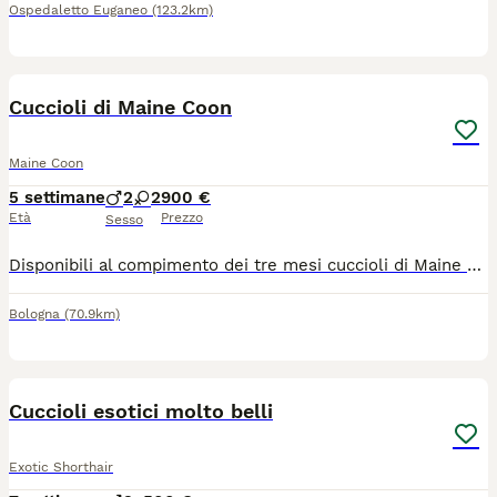
Ospedaletto Euganeo
(123.2km)
13
Cuccioli di Maine Coon
Maine Coon
5 settimane
2
2
900 €
Età
Prezzo
Sesso
Disponibili al compimento dei tre mesi cuccioli di Maine Coon xxl Verranno consegnati con vaccini, sverminazioni, antiparassitari, kit cucciolo, certificato di buona salute. Pedigree da compagnia. Genitori testati Di proprietà Abituati al contatto con bambini, cani e simili, sono dolcissimi e coccoloni
Bologna
(70.9km)
3
Cuccioli esotici molto belli
Exotic Shorthair