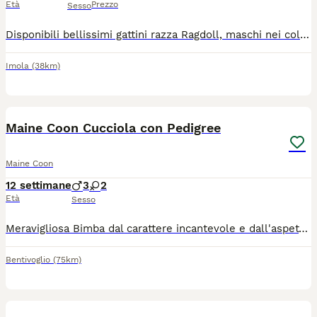
Età
Prezzo
Sesso
Disponibili bellissimi gattini razza Ragdoll, maschi nei colore blue lynx bicolor, blue mitted e blue bicolor, tre mesi compiuti, pronti per andare in una nuova casa. Carattere dolce, equilibrato e socievole, tipico della razza. I cuccioli sono completi di Pedigree ministeriale AGI-WCF, Microchip, doppio vaccino, sverminazioni, libretto sanitario e passaggio di proprietà. Ci troviamo ad Imola (BO) Per informazioni, foto, disponibilità o per fissare una visita: WhatsApp 3356236300
Imola
(38km)
2
1
Maine Coon Cucciola con Pedigree
Maine Coon
12 settimane
3
2
Età
Sesso
Meravigliosa Bimba dal carattere incantevole e dall'aspetto wild🍓🍓❤️abituata a cani e bambini cresciuta in ambiente domestico e famigliare. Allevamento Domus Oram Bologna
Bentivoglio
(75km)
6