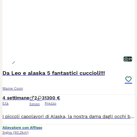
21
Da Leo e alaska 5 fantastici cuccioli!!!
Maine Coon
4 settimane
2
3
1300 €
Età
Prezzo
Sesso
I piccoli capolavori di Alaska, la nostra dama dagli occhi blu 💙, e del Re Leo 👑🐾 Cinque meraviglie, ognuna con i suoi colori e la sua dolcissima personalità. 😍✨ i gattini saranno disponibili da metà ottobre. ❤️ Dopo 3 mesi e una settimana in cui saranno abituati al contatto umano ai bambini alle aspirapolveri e alla vita in famiglia in generale. Verranno ceduti sverminati, vaccinati, con microchip e pedigree afi-wcf. Genitori esenti da patologie e sempre visibili presso il nostro allevamento.
Allevatore con Affisso
Signa
(93.2km)