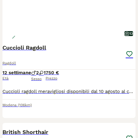
13
Cuccioli Ragdoll
Ragdoll
12 settimane
2
1
750 €
Età
Prezzo
Sesso
Cuccioli ragdoll meravigliosi disponibili dal 10 agosto al compimento del terzo mese,saranno sverminati,vaccinati,con i test dei genitori per fiv e felv ,eseguiti anche i controlli per le malattie genetiche HCM e PDK .allevati esclusivamente in famiglia abituati a lettiera e tiragraffi non li cedo a commercianti né allevatori per info scrivetemi pure su whatsapp grazie mille.
Modena
(106km)
5
British Shorthair