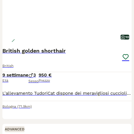
10
British golden shorthair
British
9 settimane
3
950 €
Età
Prezzo
Sesso
L'allevamento TudoriCat dispone dei meravigliosi cuccioli BRITISH GOLDEN SHORTHAIR di una razza e colorazione molto rara e ricercata In Italia. I gattini sono cresciuti in casa con noi per garantire un carattere dolcissimo, socievole ed equilibrato. SALUTE E GARANZIE DEI GENITORI I nostri riproduttori sono selezionati con la massima attenzione alla salute e dotati di certificati ufficiali, PKD-negativo,fiv/felv-negativo,ECOCARDIO PERFETTO!
Bologna
(71.9km)
ADVANCED