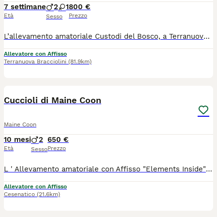
7 settimane
2
1
800 €
Età
Prezzo
Sesso
L’allevamento amatoriale Custodi del Bosco, a Terranuova Bracciolini (AR), ha ancora disponibili 3 splendidi cuccioli pronti a raggiungere le loro nuove famiglie da settembre: 2 cuccioli rossi 1 femmina tricolore con una particolare macchia sul viso Cresciuti in ambiente familiare, con amore e attenzioni, per sviluppare un carattere socievole, equilibrato e affettuoso. Cosa include la cessione del cucciolo: Pedigree AFEF Microchip già inserito e registrazione all'anagrafe felina Ciclo di vaccinazioni e sverminazioni effettuati. Libretto sanitario Test genetici dei genitori Ci troviamo a Terranuova Bracciolini (AR), in Toscana. Se vuoi venire a conoscerli o desideri ricevere maggiori informazioni, foto e video dei singoli cuccioli, non esitare a contattarci! Saremo felici di trovare la famiglia perfetta per ognuno dei nostri "Custodi del Bosco".
Allevatore con Affisso
Terranuova Bracciolini
(81.9km)
20
1
Cuccioli di Maine Coon
Maine Coon
10 mesi
2
650 €
Età
Prezzo
Sesso
L ' Allevamento amatoriale con Affisso "Elements Inside" Maine Coon Cattery , accetta prenotazioni per cuccioli.... Saranno ceduti al 90 giorno di nascita con : Pedigree AGI Libretto Sanitario Copie test genetici dei riproduttori Microchip Doppia vaccinazione Doppia sverminazione Contratto da Compagnia Siamo un piccolo allevamento con tanta voglia di fare.... Gattofili per passione mettiamo sempre al primo posto la salute dei nostri Mici che , condividono la casa insieme a noi. Infatti , è molto importante per un gatto vivere a contatto con gli esseri umani sin dai primi giorni di vita , questo contribuisce a consolidare un rapporto che durerà anche con i futuri padroni per sempre... Saremo inoltre molto disponibili ad accogliervi in Allevamento per vedere i cuccioli nelle loro fasi di crescita vicino ai loro genitori ..... NUOVA CUCCIOLATA NATA IL 28/09 Ultimo Cucciolo Rimasto: 1 Black tabby with white. ...inviatemi pure mess x info.....
Allevatore con Affisso
Cesenatico
(21.6km)