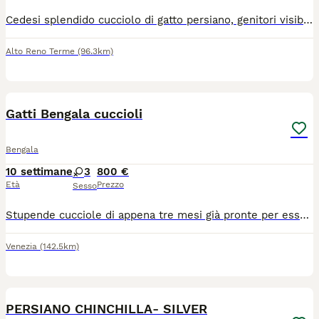
Cedesi splendido cucciolo di gatto persiano, genitori visibili esenti da FIV e FELV ; mamma chincillà silver , il papà persiano Himalayano tabby. Il cucciolo è nato il 20 Aprile 2026 , carattere dolce e affettuoso, cresciuti in ambiente domestico con cura e mangimi di alta qualità. Il cucciolo verrà ceduto con il vaccino trivalente, visita veterinaria, libretto sanitario, sverminato , abituato alla lettiera e al tira graffi . Per maggiori informazioni contattatemi.
Alto Reno Terme
(96.3km)
9
1
Gatti Bengala cuccioli
Bengala
10 settimane
3
800 €
Età
Prezzo
Sesso
Stupende cucciole di appena tre mesi già pronte per essere accolte in un nuova famiglia, vengono cedute con regolare contratto che prevede vaccinazione e scerminazioni, antiparassitario esterno,certificato di buona salute, microchip e pedegree, fiv felv negativi. Genitori visibili socievoli ed affettuosi. A richiesta consegna a mano nella tua città.
Venezia
(142.5km)
6
4
PERSIANO CHINCHILLA- SILVER