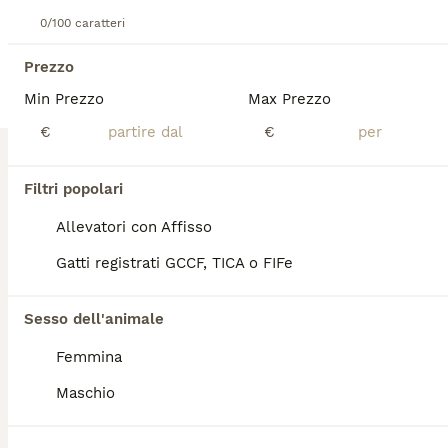
Cuccioli Black Tortie Silver shaded
0/100 caratteri
British
Prezzo
6 settimane
2
1
600 €
Min Prezzo
Max Prezzo
Età
Prezzo
Sesso
€
€
Disponibili 1 femmina e 2 maschi, cedo con libretto sanitario 2 vaccini e sverminazione, sono esenti da malattie genetiche fiv e felv , sono cresciuti in ambiente famigliare, già abituati a lettiera e tiragraffi. Per ulteriori informazioni contattami
Padova
Filtri popolari
(135km)
Allevatori con Affisso
17
Gatti registrati GCCF, TICA o FIFe
BOOST
Gatti persiani
Sesso dell'animale
Persiano
14 settimane
2
2
800 €
Femmina
Età
Prezzo
Sesso
Maschio
Gattini persiani di altissima genealogia. Colore: bicolour black and white sono nati 28/04/2026 e saranno disponibili 28/07/2026 con la doppia sverminazione, doppio vaccino, controlli dal veterinario, passaggio di proprietà, pedigree Anfi. Carattere meraviglioso.