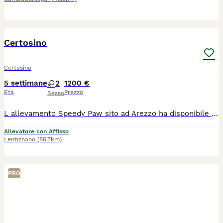
6
Certosino
Certosino
5 settimane
2
1200 €
Età
Prezzo
Sesso
L allevamento Speedy Paw sito ad Arezzo ha disponibile una gattina di pura razza certosino , nata e cresciuta con amore e cura in casa , visibile con i suoi genitori, sarà ceduta al compimento del terzo mese con pedigree, libretto sanitario , microchip.
Allevatore con Affisso
Lentignano
(85.7km)
PRO