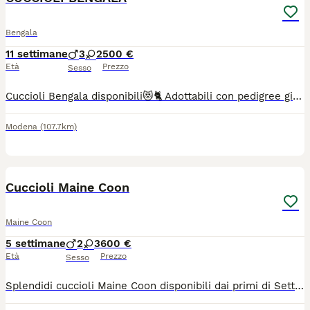
Bengala
11 settimane
3
2
500 €
Età
Prezzo
Sesso
Cuccioli Bengala disponibili😻🐈 Adottabili con pedigree giá svezzati Da €500 I gattini si trovano a Modena Per info contattare 3762521412 (WhatsApp h24 - chiamate dalle 14 alle 20)
Modena
(107.7km)
11
Cuccioli Maine Coon
Maine Coon
5 settimane
2
3
600 €
Età
Prezzo
Sesso
Splendidi cuccioli Maine Coon disponibili dai primi di Settembre. Cediamo meravigliosi cuccioli di Maine Coon nati il 29 Giugno. I cuccioli crescono in un ambiente familiare circondati da amore e cure a contatto con persone e bambini. Saranno ceduti all etá di circa 10 settimane con libretto sanitario aggiornato di prima vaccinazione, sverminazione, e kit cucciolo. Diamo moltissima importanza alla crescita emotiva dei piccoli e alla loro socializzazione. Sono già molto curiosi ed ognuno ha già il suo meraviglioso carattere tipico del gatto Maine Coon: affettuosi, giocherelloni, buoni e coccoli. Mamma brown tabby e papà color crema; i cuccioli sono black tabby, brown tabby e tortie. Per maggiori informazioni o fissare una visita per conoscerci non esitate a contattarmi.