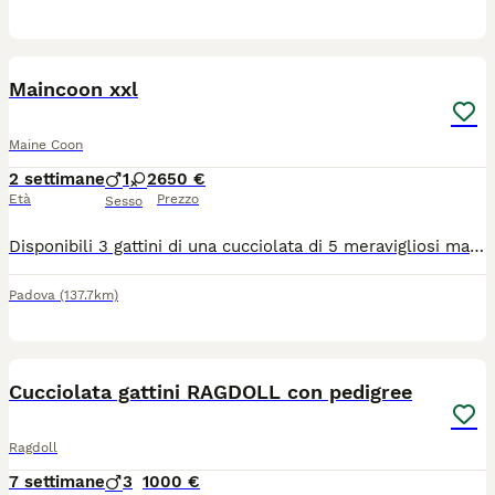
5
Maincoon xxl
Maine Coon
2 settimane
1
2
650 €
Età
Prezzo
Sesso
Disponibili 3 gattini di una cucciolata di 5 meravigliosi maincoon. Al momento hanno 1 mese già compiuto, sono: - 1 maschio tigrato - 2 femmine rosse Verranno ceduti con: 3 sverminazioni, antiparassitario esterno e 1 vaccino al compimento dei 3 mesi di vita. Vivono in casa a stretto contatto con noi e assiema a altri 5 gatti tra cui la mamma e il papà visibili in foto. Per qualsiasi informazione e per programmare le visite sono a disposizione. No pedigree ( perchè i genitori la mamma lo ha chiuso purtroppo)
Padova
(137.7km)
4
Cucciolata gattini RAGDOLL con pedigree
Ragdoll
7 settimane
3
1000 €