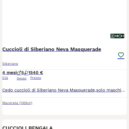
18
1
Cuccioli di Siberiano Neva Masquerade
Siberiano
4 mesi
5
1
540 €
Età
Prezzo
Sesso
Cedo cuccioli di Siberiano Neva Masquerade,solo maschietti, hanno 3 mesi e mezzo, dolcissimi,in ottima salute, vivono in famiglia.
Macerata
(145km)
8
CUCCIOLI BENGALA