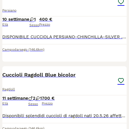
Persiano
10 settimane
1
400 €
Età
Prezzo
Sesso
DISPONIBILE CUCCIOLA PERSIANO-CHINCHILLA-SILVER .SONO Dolcissima, amante delle coccole,abituata alla lettiera.I gattina va a casa nuova con libretto sanitario con primo vaccino e la sverminazione.Genitori visibili testati FIV-FELV - negattivi
Campodarsego
(146.6km)
3
Cuccioli Ragdoll Blue bicolor
Ragdoll
11 settimane
2
1
700 €
Età
Prezzo
Sesso
Disponibili splendidi cuccioli di ragdoll nati 20.5.26 affettuosi abituati al contatto con persone. Rimasti solo due maschi e una femmina. Prima vaccinazione inclusa, trattamento antiparassitario effettuato. In ottima salute. Prezzo 700€ Per ulteriori informazioni foto o per fissare una visita contattami in privato
Campodarsego
(146.6km)