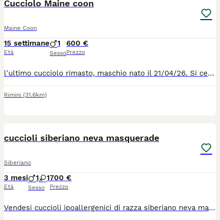
Cucciolo Maine coon
Maine Coon
15 settimane
1
600 €
Età
Prezzo
Sesso
l'ultimo cucciolo rimasto, maschio nato il 21/04/26. Si cede svezzato,sverminato e con due vaccini. Abituato alla lettiera e tiragraffi. Ottimo carattere, dolce ed affettuoso.
Rimini
(31.6km)
10
cuccioli siberiano neva masquerade
Siberiano
3 mesi
1
1
700 €
Età
Prezzo
Sesso
Vendesi cuccioli ipoallergenici di razza siberiano neva masquerade. Completi di pedigree e vaccinazioni. Maggiori informazioni in privato o contattate il numero 3339493378