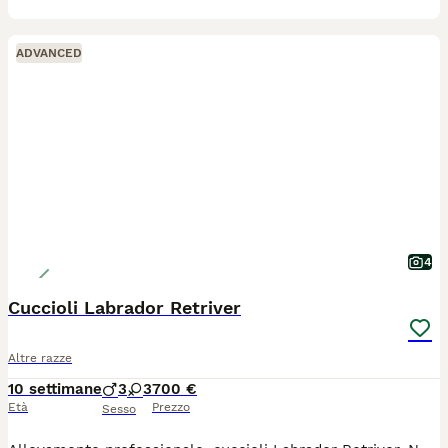
ADVANCED
4
Cuccioli Labrador Retriver
Altre razze
10 settimane
3
3
700 €
Età
Prezzo
Sesso