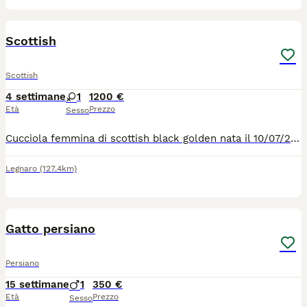
5
1
Scottish
Scottish
4 settimane
1
1200 €
Età
Prezzo
Sesso
Cucciola femmina di scottish black golden nata il 10/07/26 e disponibile a partire dal 10/10/26 , verrà ceduta completa di tutta la documentazione, sverminazione , ciclo vaccinale completa , pedigree ENFI da compagnia , abituata in casa e ad altri animali , per qualsiasi altra informazione non esitate a contattarmi 3459939454
Legnaro
(127.4km)
3
Gatto persiano
Persiano
15 settimane
1
350 €
Età
Prezzo
Sesso