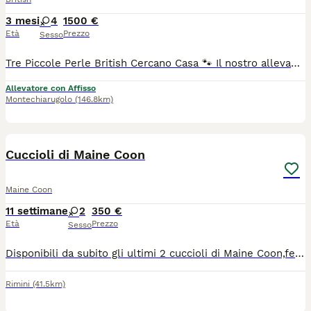
3 mesi
4
1500 €
Età
Prezzo
Sesso
Tre Piccole Perle British Cercano Casa 🐾 Il nostro allevamento è lieto di presentare le figlie di Hurma, nate e cresciute in un ambiente familiare, circondate da amore e cure costanti. Cerchiamo per loro delle famiglie speciali, consapevoli e pronte ad accogliere la dolcezza e la riservatezza tipiche della razza British Shorthair. Le piccole saranno pronte per raggiungere le loro nuove case dopo aver completato il ciclo vaccinale e lo svezzamento. 🌸 Le Sorelline disponibili: La Bicolor (Blu e Bianco): Un perfetto equilibrio di eleganza e simmetria. Un mantello soffice e un carattere che sta sbocciando giorno dopo giorno. La Blu: La classica bellezza britannica. Un mantello grigio-blu profondo e vellutato, l'essenza dell'aristocrazia felina. La Panna e Fawn: Una combinazione di colori rara e delicata. Dai toni caldi e pastello, è una vera piccola rarità per amanti delle sfumature ricercate.
Allevatore con Affisso
Montechiarugolo
(146.8km)
9
Cuccioli di Maine Coon
Maine Coon
11 settimane
2
350 €
Età
Prezzo
Sesso
Disponibili da subito gli ultimi 2 cuccioli di Maine Coon,femmine di 2 mesi già compiuti,nate ed allevate in famiglia con tanto amore e dedizione, ottimo carattere, estremamente affettuose,abituate all' uso della lettiera e il tiragraffi,visitate dal veterinario con doppia sverminazione e profiassi antiparassitaria esterna.per maggiori informazioni contattatemi tramite WhatsApp al 3889944741
Rimini
(41.5km)