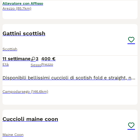
Allevatore con Affisso
Arezzo
(85.7km)
9
1
Gattini scottish
Scottish
11 settimane
3
400 €
Età
Prezzo
Sesso
Disponibili bellissimi cuccioli di scotish fold e straight, nati il 22/05/2026. I piccoli sono cresciuti in ambiente domestico, abituati al contatto umano, puliti e giocosi.Svezzati e già educati all'uso della lettiera.Genitori testati negativi per FCoV, FIV e FeLV.
Campodarsego
(146.6km)
9
Cuccioli maine coon
Maine Coon