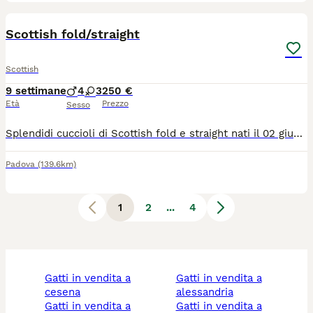
10
2
Scottish fold/straight
Scottish
9 settimane
4
3
250 €
Età
Prezzo
Sesso
Splendidi cuccioli di Scottish fold e straight nati il 02 giugno 2026 cercano famiglia! Mamma Scottish fold blu e papà Scottish straight longhair sono entrambi di nostra proprietà, sanissimi e visionabili con i vostri occhi. I genitori sono sverminati e vacciniti, con libretto sanitario, con test FIV e FELV negativi. I cuccioli - svezzati, sverminati, sono già abituati a lettiera e tiragraffi, a stare con altri animali e con bambini se anche molto piccoli. Chiamateci e saremo felici di darci tutte le informazioni che desiderate.
Padova
(139.6km)
1
2
...
4
gatti in vendita a
gatti in vendita a
cesena
alessandria
gatti in vendita a
gatti in vendita a