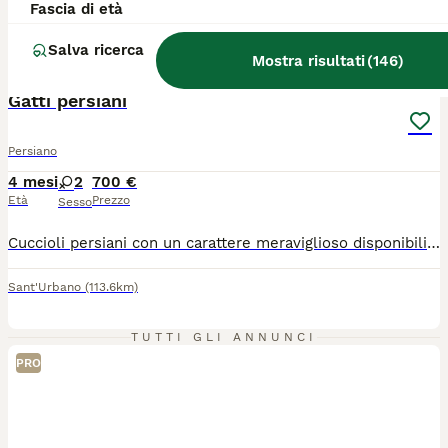
Fascia di età
Sant'Urbano
(113.6km)
Salva ricerca
4
1
Mostra risultati
(
146
)
BOOST
Gatti persiani
Persiano
4 mesi
2
700 €
Età
Prezzo
Sesso
Cuccioli persiani con un carattere meraviglioso disponibili da subito. Vaccinazione completa, tutti trattamenti fatti ,microchip, passaggio di proprietà, pedigree Anfi. Per qualsiasi domanda scrivetemi. Con un prezzo speciale.
Sant'Urbano
(113.6km)
TUTTI GLI ANNUNCI
PRO