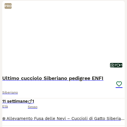
PRO
7
1
Ultimo cucciolo Siberiano pedigree ENFI
Siberiano
11 settimane
1
Età
Sesso
❄️ Allevamento Fusa delle Nevi – Cuccioli di Gatto Siberiano con Pedigree ENFI ❄️ Con passione e dedizione alleviamo pochi cuccioli all’anno, seguendoli ogni giorno in un ambiente familiare, dove crescono circondati da amore, attenzioni e una corretta socializzazione. 🐾 E” rimasto disponibile il piccolo e dolce NORTHON , splendidi cucciolo di Gatto Siberiano, pronto a raggiungere le loro nuove famiglie tra fine agosto e i primi di settembre. I nostri cuccioli vengono affidati con: ✔️ Pedigree ENFI ✔️ Libretto sanitario ✔️ Vaccinazioni e sverminazioni effettuate ✔️ Contratto di cessione ✔️ Garanzie sanitarie - [x] I genitori sono entrambi con pedigree ENFI, testati FIV e FeLV negativi ed esenti da patologie cardiache ereditarierilasceremo regolare documentazione . Sarà possibile venire a conoscere senza alcun impegno i cuccioli, i loro genitori e il nostro allevamento. 📍 Bologna Se non sei della zona contattaci per fare videochiamata TUTTI I NOSTRI CUCCIOLI NON SONO NE IN REGALO NE IN ADOZIONE .Il contributo richiesto è il risultato di un percorso fatto di selezione, cure, controlli sanitari, alimentazione di qualità e tanta dedizione. Cerchiamo famiglie che condividano i nostri stessi valori e che mettano al primo posto il benessere.