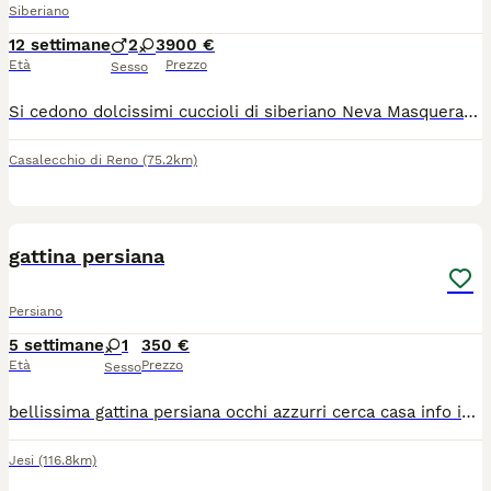
Siberiano
12 settimane
2
3
900 €
Età
Prezzo
Sesso
Si cedono dolcissimi cuccioli di siberiano Neva Masquerade sverminati, svezzati, abituati agli umani, lettiera e super coccolosi. Anallergici per natura sono perfetti per chi soffre di allergie e per chi ama avere un pelosetto dagli occhioni azzurri accanto
Casalecchio di Reno
(75.2km)
1
gattina persiana
Persiano
5 settimane
1
350 €
Età
Prezzo
Sesso
bellissima gattina persiana occhi azzurri cerca casa info in priv 3920326304 sarà disponibile fine settembre
Jesi
(116.8km)