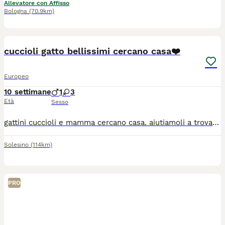
Allevatore con Affisso
Bologna
(70.9km)
11
cuccioli gatto bellissimi cercano casa❤️
Europeo
10 settimane
1
3
Età
Sesso
gattini cuccioli e mamma cercano casa. aiutiamoli a trovare una famiglia; tutte femmine unico maschio quello tutto nero. SCRIVETEMI SU WHATSAPP/CHIAMATE. NO SITO ANNUNCI ANIMALI NON LEGGO
Solesino
(114km)
PRO