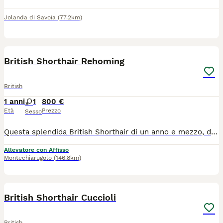
Jolanda di Savoia
(77.2km)
4
British Shorthair Rehoming
British
1 anni
1
800 €
Età
Prezzo
Sesso
Questa splendida British Shorthair di un anno e mezzo, dal nome dolcissimo come lei, cerca una nuova famiglia speciale. Hurma è una gatta dal carattere riservato e discreto: non è una gattina che si impone, ma una presenza silenziosa ed elegante che saprà conquistare il vostro cuore con i suoi tempi. Età: 1 anno e mezzo Stato: Già sterilizzata Dieta: Abituata a una dieta mista (umido e secco) Carattere: Timida inizialmente, cerca un ambiente sereno dove potersi sentire al sicuro. Cerchiamo per lei un contesto tranquillo, preferibilmente con persone che conoscano la natura dei British e sappiano rispettare i suoi spazi. Se pensate di essere la famiglia "giusta" per farla sbocciare, contattatemi in privato.
Allevatore con Affisso
Montechiarugolo
(146.8km)
7
British Shorthair Cuccioli
British