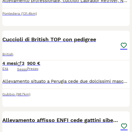
Allevamento professionale, cuccioli Labrador Retriver, Neri Miele I cuccioli saranno ceduti al compimento dei 60 giorni dalla nascita. Disponibili dal 4 Agosto 2026 con librettino sanitario, iscrizione di usl di appartenenza, regolari cicli di antiparassitario intestinale già eseguiti, vaccini e microchip inoculato.
Pontedera
(131.4km)
7
Cuccioli di British TOP con pedigree
British
4 mesi
3
900 €
Età
Prezzo
Sesso
Allevamento situato a Perugia cede due dolcissimi maschietti longhair e uno schorthair , nati il 5 Aprile da mamma Jolie British Longhair e babbo Galileo British Shorthair. Disponibili da subito, i cuccioli avranno: - libretto sanitario con doppia vaccinazione e trattamento vermifugo.; - microchip;
Gubbio
(98.7km)
1
Allevamento affisso ENFI cede gattini siberiani