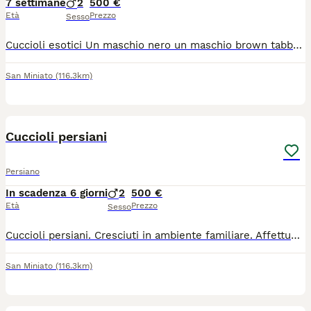
7 settimane
2
500 €
Età
Prezzo
Sesso
Cuccioli esotici Un maschio nero un maschio brown tabby. Molto affettuosi e belli. Adatti in ambiente familiare
San Miniato
(116.3km)
2
Cuccioli persiani
Persiano
In scadenza 6 giorni
2
500 €
Età
Prezzo
Sesso
Cuccioli persiani. Cresciuti in ambiente familiare. Affettuosi di colore bianco e nero. Genitori visibili. Test genetici negativi. Completamente vaccinati
San Miniato
(116.3km)
5