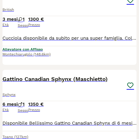
British
3 mesi
1
1300 €
Età
Prezzo
Sesso
Cucciola disponibile da subito per una super famiglia. Colorazione Fawn Bicolor Occhi Ambra Morbida come un peluche Ideale per famiglia con bambini. Chiamare o WhatsApp 3933280861
Allevatore con Affisso
Montechiarugolo
(148.6km)
4
Gattino Canadian Sphynx (Maschietto)
Sphynx
6 mesi
1
1350 €
Età
Prezzo
Sesso
Disponibile Bellissimo Gattino Canadian Sphynx di 6 mesi ,pronto alla consegna . Mamma e papà visibili in foto. 2 vaccini, sverminato, pedigree ENFI ( razza pura Sphynx) Trovasi zona Emilia. Contattatemi solo se seriamente interessati. Per qualsiasi altra informazione di qualsiasi tipo, o foto o video chiedete pure. Prezzo trattabile Se il compratore è interessato nell'arco di 100 km viene consegnato il gattino a casa. English : In stock Beautiful 6 month old Canadian Sphynx kitten, ready for delivery. Mom and dad visible in photos. 2 vaccines, dewormed, ENFI pedigree (pure breed Sphynx) It is located in the Emilia area. Contact me only if you are seriously interested. For any other information of any kind, or photos or videos please ask. Price negotiable If the buyer is interested, the kitten will be delivered to the home within 100 km.
Toano
(127km)