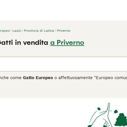
ropeo
Lazio
Provincia di Latina
Priverno
atti in vendita
a Priverno
anche come
Gatto Europeo
o affettuosamente "Europeo comune,"
. Questo gatto è apprezzato per la sua adattabilità e robustezz
nte tigrato con varie tonalità di marrone e nero, e un corpo
temperamento è equilibrato, affettuoso e intelligente, renden
e. L’
Europeo
è noto per la sua longevità e per richiedere cur
senza necessitare di attenzioni particolari complesse. Grazie a
 in ambienti con accesso all’esterno, mostrando sempre un c
ludono "Europeo gatto caratteristiche," "gatto Europeo tempera
 questa splendida razza felina.