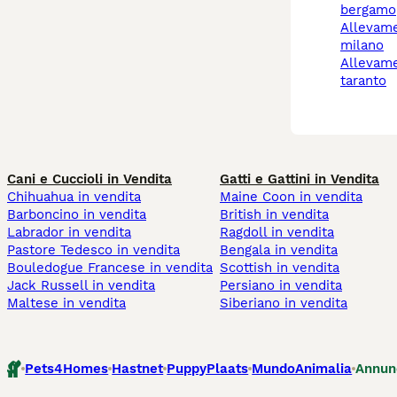
bergamo
allevamento gatti
milano
allevamento gatti
taranto
Cani e Cuccioli in Vendita
Gatti e Gattini in Vendita
Chihuahua in vendita
Maine Coon in vendita
Barboncino in vendita
British in vendita
Labrador in vendita
Ragdoll in vendita
Pastore Tedesco in vendita
Bengala in vendita
Bouledogue Francese in vendita
Scottish in vendita
Jack Russell in vendita
Persiano in vendita
Maltese in vendita
Siberiano in vendita
Pets4Homes
Hastnet
PuppyPlaats
MundoAnimalia
Annun