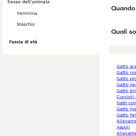
Sesso dell'animale
Quando 
Femmina
Maschio
Quali so
Fascia di età
gatto a
gatto r
gatto pi
gatto ne
gatto gr
cuccioli
gatti co
gatto m
gatto f
allevamento gatti
napoli
allevamento gatti