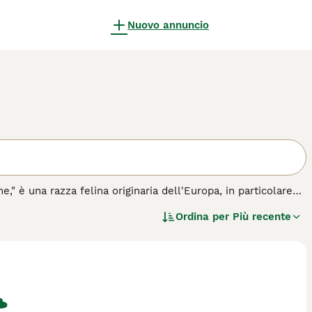
Nuovo annuncio
 è una razza felina originaria dell'Europa, in particolare
a. Ha un aspetto fisico caratterizzato da un pelo corto e
Ordina per
Più recente
 muscoloso e agile che gli conferisce grande eleganza e
dolo ideale per famiglie e persone che cercano un compagno
e semplici, come una dieta equilibrata e una routine di
lla sua natura versatile, è adatto sia a vivere in
arattere dolce ma anche vivace. Parole chiave rilevanti per
mento," e "cura gatto Europeo," tutte utili per chi desidera