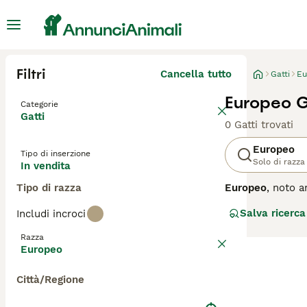
Filtri
Cancella tutto
Gatti
Eu
Europeo G
Categorie
Gatti
0 Gatti trovati
Europeo
Tipo di inserzione
Solo di razza
In vendita
Tipo di razza
Europeo
, noto 
diffusa in Italia
Salva ricerca
Includi incroci
denso, generalme
agilità. Il suo 
Razza
fedele e socievol
Europeo
igiene regolare, 
appartamento che
Città/Regione
questo gatto inc
conoscere meglio