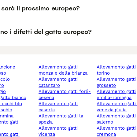
sarà il prossimo europeo?
no i difetti del gatto europeo?
rancione
allevamento gatti
allevamento gatti
osso
monza e della brianza
torino
ccolo
allevamento gatti
allevamento gatti
ro
catanzaro
grosseto
igio
allevamento gatti forlì-
allevamento gatti
 gatto bianco
cesena
emilia-romagna
n occhi blu
allevamento gatti
allevamento gatti friuli
aschio
caserta
venezia giulia
emmina
allevamento gatti la
allevamento gatti
spezia
salerno
allevamento gatti
allevamento gatti
vicenza
cremona