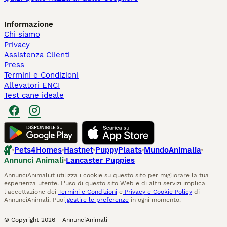
Informazione
Chi siamo
Privacy
Assistenza Clienti
Press
Termini e Condizioni
Allevatori ENCI
Test cane ideale
Pets4Homes
Hastnet
PuppyPlaats
MundoAnimalia
Annunci Animali
Lancaster Puppies
AnnunciAnimali.it utilizza i cookie su questo sito per migliorare la tua
esperienza utente. L'uso di questo sito Web e di altri servizi implica
l'accettazione dei
Termini e Condizioni
e
Privacy e Cookie Policy
di
AnnunciAnimali. Puoi
gestire le preferenze
in ogni momento.
© Copyright
2026
-
AnnunciAnimali