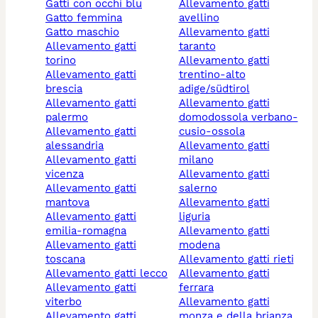
gatti con occhi blu
allevamento gatti
gatto femmina
avellino
gatto maschio
allevamento gatti
allevamento gatti
taranto
torino
allevamento gatti
allevamento gatti
trentino-alto
brescia
adige/südtirol
allevamento gatti
allevamento gatti
palermo
domodossola verbano-
allevamento gatti
cusio-ossola
alessandria
allevamento gatti
allevamento gatti
milano
vicenza
allevamento gatti
allevamento gatti
salerno
mantova
allevamento gatti
allevamento gatti
liguria
emilia-romagna
allevamento gatti
allevamento gatti
modena
toscana
allevamento gatti rieti
allevamento gatti lecco
allevamento gatti
allevamento gatti
ferrara
viterbo
allevamento gatti
allevamento gatti
monza e della brianza