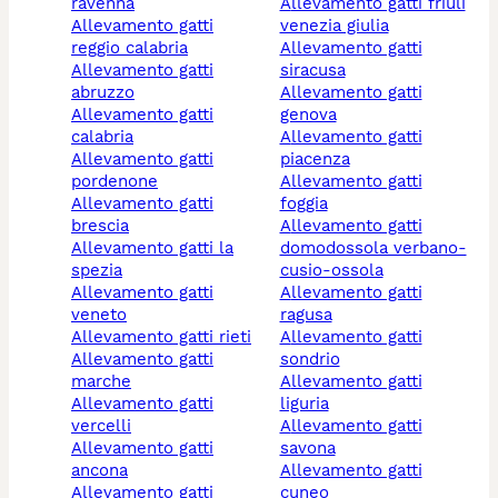
ravenna
allevamento gatti friuli
allevamento gatti
venezia giulia
reggio calabria
allevamento gatti
allevamento gatti
siracusa
abruzzo
allevamento gatti
allevamento gatti
genova
calabria
allevamento gatti
allevamento gatti
piacenza
pordenone
allevamento gatti
allevamento gatti
foggia
brescia
allevamento gatti
allevamento gatti la
domodossola verbano-
spezia
cusio-ossola
allevamento gatti
allevamento gatti
veneto
ragusa
allevamento gatti rieti
allevamento gatti
allevamento gatti
sondrio
marche
allevamento gatti
allevamento gatti
liguria
vercelli
allevamento gatti
allevamento gatti
savona
ancona
allevamento gatti
allevamento gatti
cuneo