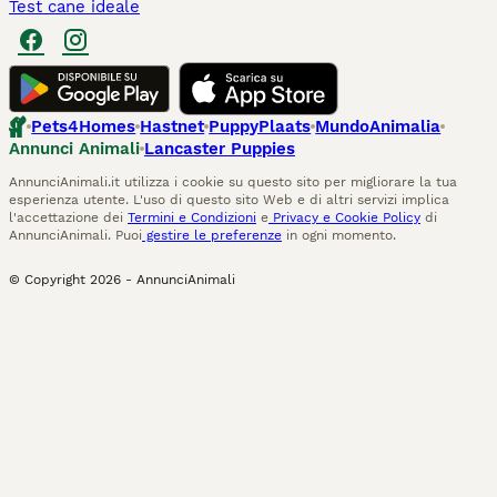
Test cane ideale
Pets4Homes
Hastnet
PuppyPlaats
MundoAnimalia
Annunci Animali
Lancaster Puppies
AnnunciAnimali.it utilizza i cookie su questo sito per migliorare la tua
esperienza utente. L'uso di questo sito Web e di altri servizi implica
l'accettazione dei
Termini e Condizioni
e
Privacy e Cookie Policy
di
AnnunciAnimali. Puoi
gestire le preferenze
in ogni momento.
© Copyright
2026
-
AnnunciAnimali