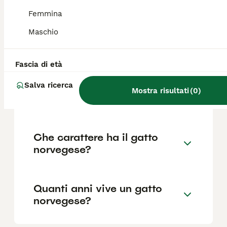
Femmina
Maschio
Qual è il gatto norvegese più
bello del mondo?
Fascia di età
Quali sono i difetti del gatto
Salva ricerca
Mostra risultati
(
0
)
norvegese delle foreste?
Che carattere ha il gatto
norvegese?
Quanti anni vive un gatto
norvegese?