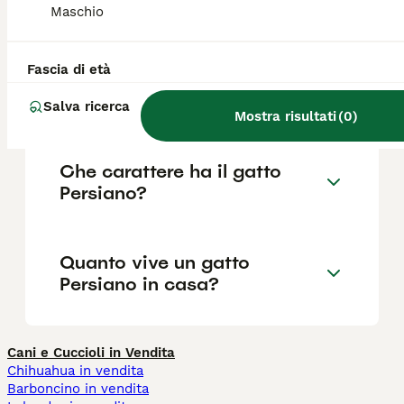
Maschio
razza.
Fascia di età
Quanto costa un gatto
Persiano?
Salva ricerca
Mostra risultati
(
0
)
Che carattere ha il gatto
Persiano?
Quanto vive un gatto
Persiano in casa?
Cani e Cuccioli in Vendita
Chihuahua in vendita
Barboncino in vendita