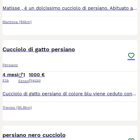
Matisse , è un dolcissimo cucciolo di persiano. Abituato alla lettiera e al tiragraffi. Cresciuto in ambiente domestico con la mamma e i fratellini. Si cede sverminato,vaccinato e svezzato
Mantova
(84km)
1
Cucciolo di gatto persiano
Persiano
4 mesi
1
1000 €
Età
Prezzo
Sesso
Cucciolo di gatto persiano di colore blu viene ceduto con vaccinazioni fatte genitori testati fiv felv pkd e pra e disponibile da o primi di agosto carattere dolcissimo viene ceduto da compagnia
Treviso
(95.8km)
2
persiano nero cucciolo