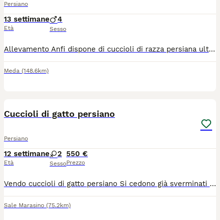
Persiano
13 settimane
4
Età
Sesso
Allevamento Anfi dispone di cuccioli di razza persiana ultimi maschietti bianchi e uno bianco e rosso
Meda
(148.6km)
6
Cuccioli di gatto persiano
Persiano
12 settimane
2
550 €
Età
Prezzo
Sesso
Vendo cuccioli di gatto persiano Si cedono già sverminati con prima vaccinazione fatta e libretto sanitario Sono già abituati alla lettiera e a mangiare da soli Il prezzo è trattabile
Sale Marasino
(75.2km)