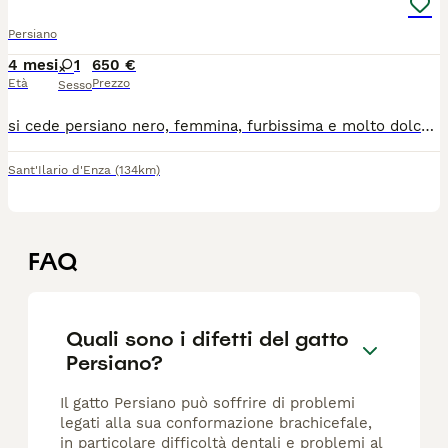
Persiano
4 mesi
1
650 €
Età
Prezzo
Sesso
si cede persiano nero, femmina, furbissima e molto dolce. vaccinata sverminata con trattamento antipulci. Genitori testati fiv/felv pkd visibili.
Sant'Ilario d'Enza
(134km)
FAQ
Quali sono i difetti del gatto
Persiano?
Il gatto Persiano può soffrire di problemi
legati alla sua conformazione brachicefale,
in particolare difficoltà dentali e problemi al