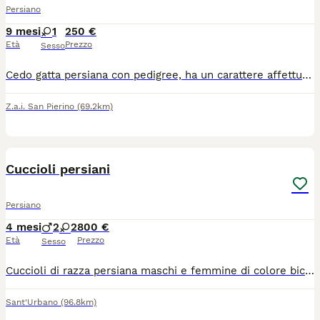
Persiano
9 mesi
1
250 €
Età
Prezzo
Sesso
Cedo gatta persiana con pedigree, ha un carattere affettuoso, dolce e giocherellona essendo ancora piccola. Solo ad amanti degli animali e no perditempo.
Z.a.i. San Pierino
(69.2km)
29
2
Cuccioli persiani
Persiano
4 mesi
2
2
800 €
Età
Prezzo
Sesso
Cuccioli di razza persiana maschi e femmine di colore bicolour black and white con carattere meraviglioso disponibili a partire da 3 luglio. Con la doppia sverminazione doppio vaccino, passaggio di proprietà, Pedigree Anfi. Per qualsiasi domanda contattatemi.
Sant'Urbano
(96.8km)