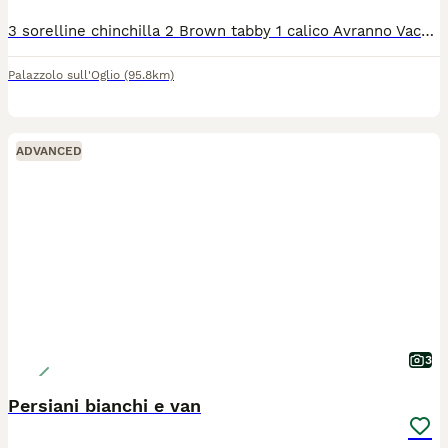
3 sorelline chinchilla 2 Brown tabby 1 calico Avranno Vaccini Sverminazione Visite frequenti dal veterinario Microchip Test fiv, felv e pkd genitori negativi Abituati alla lettiera Carattere dolcissimo
Palazzolo sull'Oglio
(95.8km)
ADVANCED
3
Persiani bianchi e van