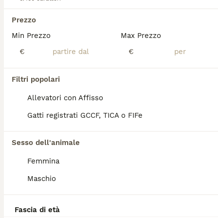
PERSIANO CHINCHILLA- SILVER
Prezzo
Min Prezzo
Max Prezzo
Persiano
€
€
9 settimane
1
400 €
Età
Prezzo
Sesso
Filtri popolari
DISPONIBILE CUCCIOLA PERSIANO-CHINCHILLA-SILVER .SONO Dolcissima, amante delle coccole,abituata alla lettiera.I gattina va a casa nuova con libretto sanitario con primo vaccino e la sverminazione.Genitori visibili testati FIV-FELV - negattivi
Allevatori con Affisso
Campodarsego
(79.9km)
Gatti registrati GCCF, TICA o FIFe
4
2
Sesso dell'animale
Persiano Exortic
Femmina
Persiano
Maschio
11 settimane
1
700 €
Età
Prezzo
Sesso
Fascia di età