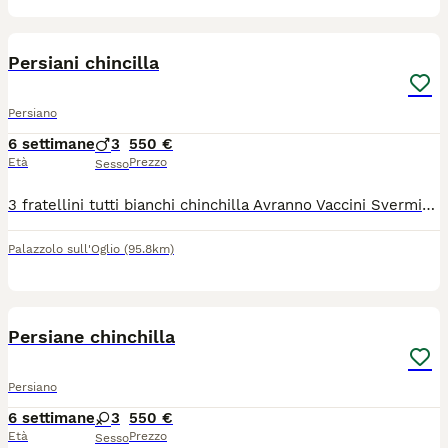
7
1
Persiani chincilla
Persiano
6 settimane
3
550 €
Età
Prezzo
Sesso
3 fratellini tutti bianchi chinchilla Avranno Vaccini Sverminazione Visite frequenti dal veterinario Microchip Test fiv, felv e pkd genitori negativi Abituati alla lettiera Carattere dolcissimo
Palazzolo sull'Oglio
(95.8km)
6
2
Persiane chinchilla
Persiano
6 settimane
3
550 €
Età
Prezzo
Sesso