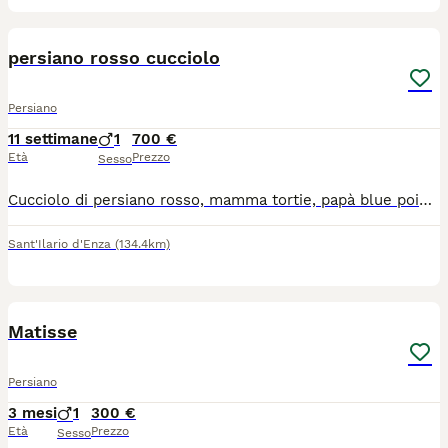
4
persiano rosso cucciolo
Persiano
11 settimane
1
700 €
Età
Prezzo
Sesso
Cucciolo di persiano rosso, mamma tortie, papà blue point, entrambi visibili con test pkd e fiv/felv. maschio , vivace coccolone in perfetta salute (sono 3 fratelli). Nato il 15/05/26
Sant'Ilario d'Enza
(134.4km)
6
Matisse
Persiano
3 mesi
1
300 €
Età
Prezzo
Sesso