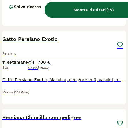
Maschio Persiano Exotic bianco, pronto per la famiglia a fine agosto, ciclo vaccini, microchip, pedigree ENFI, sverminato. La consegna viene effettuata dal veterinario che rilascia un certificato di ottima salute.
Salva ricerca
Mostra risultati
(
15
)
Monza
(141.9km)
3
Gatto Persiano Exotic
Persiano
11 settimane
1
700 €
Età
Prezzo
Sesso
Gatto Persiano Exotic, Maschio, pedigree enfi, vaccini, microchip, sverminazione. Mandare un wathsapp e vi richiamo, no perdita di tempo,
Monza
(141.9km)
6
Persiana Chincilla con pedigree