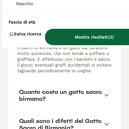
Maschio
FAQ
Fascia di età
Salva ricerca
Sacro di Birmania graffia?
Mostra risultati
(
2
)
Il Sacro di Birmania è un gatto dal carattere
molto socievole, che non tende a soffiare o
graffiare. È affettuoso con i bambini e adora
il gioco; eventuali graffi accidentali si evitano
tagliando periodicamente le unghie.
Quanto costa un gatto sacro
birmano?
Quali sono i difetti del Gatto
Sacro di Birmania?