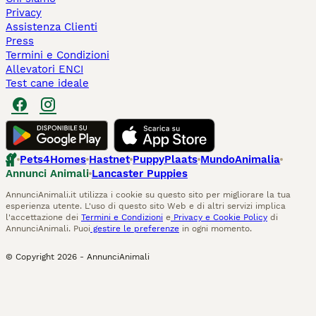
Privacy
Assistenza Clienti
Press
Termini e Condizioni
Allevatori ENCI
Test cane ideale
Pets4Homes
Hastnet
PuppyPlaats
MundoAnimalia
Annunci Animali
Lancaster Puppies
AnnunciAnimali.it utilizza i cookie su questo sito per migliorare la tua
esperienza utente. L'uso di questo sito Web e di altri servizi implica
l'accettazione dei
Termini e Condizioni
e
Privacy e Cookie Policy
di
AnnunciAnimali. Puoi
gestire le preferenze
in ogni momento.
© Copyright
2026
-
AnnunciAnimali