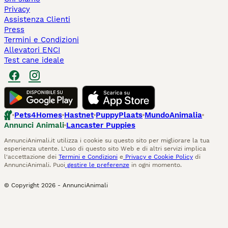
Privacy
Assistenza Clienti
Press
Termini e Condizioni
Allevatori ENCI
Test cane ideale
Pets4Homes
Hastnet
PuppyPlaats
MundoAnimalia
Annunci Animali
Lancaster Puppies
AnnunciAnimali.it utilizza i cookie su questo sito per migliorare la tua
esperienza utente. L'uso di questo sito Web e di altri servizi implica
l'accettazione dei
Termini e Condizioni
e
Privacy e Cookie Policy
di
AnnunciAnimali. Puoi
gestire le preferenze
in ogni momento.
© Copyright
2026
-
AnnunciAnimali