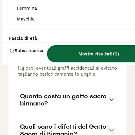
Femmina
FAQ
Maschio
Sacro di Birmania graffia?
Fascia di età
Il Sacro di Birmania è un gatto dal carattere
Salva ricerca
Mostra risultati
(
2
)
molto socievole, che non tende a soffiare o
graffiare. È affettuoso con i bambini e adora
il gioco; eventuali graffi accidentali si evitano
tagliando periodicamente le unghie.
Quanto costa un gatto sacro
birmano?
Quali sono i difetti del Gatto
Sacro di Birmania?