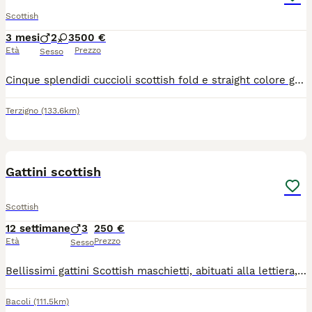
Scottish
3 mesi
2
3
500 €
Età
Prezzo
Sesso
Cinque splendidi cuccioli scottish fold e straight colore grigio blu sono nati in ambiente familiare hanno libretto sanitario per contattare il numero 346 3255549
Terzigno
(133.6km)
10
Gattini scottish
Scottish
12 settimane
3
250 €
Età
Prezzo
Sesso
Bellissimi gattini Scottish maschietti, abituati alla lettiera, mangiano autonomamente, dolcissimi giocherelloni e molto affettuosi , manto che sembra velluto ; no allevamento, in ottima salute , cercano famiglia che li ami follemente
Bacoli
(111.5km)