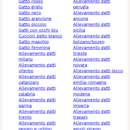
gatto rosso
allevamento gatti
gatto grigio
perugia
gatto nero
allevamento gatti
gatto arancione
ancona
gatto piccolo
allevamento gatti
gatti con occhi blu
sicilia
cuccioli gatto bianco
allevamento gatti
gatto maschio
bolzano/bozen
gatto femmina
allevamento gatti
allevamento gatti
trieste
milano
allevamento gatti
allevamento gatti
novara
viterbo
allevamento gatti lecco
allevamento gatti
allevamento gatti
catanzaro
emilia-romagna
allevamento gatti
allevamento gatti
calabria
modena
allevamento gatti
allevamento gatti
parma
imperia
allevamento gatti
allevamento gatti
trento
trapani
allevamento gatti
allevamento gatti
pesaro e urbino
ascoli piceno