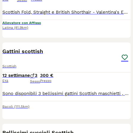
Sesso
Scottish Fold, Straight e British Shorthair - Valentina's Empire Cuccioli dolcissimi cresciuti con immenso amore, pronti a portare gioia e fusa nella tua famiglia. Allevamento Valentina's Empire dispone di bellissimi cuccioli di: Scottish Fold Scottish Straight British I cuccioli vengono ceduti perfettamente socializzati e completi di: Doppia vaccinazione e sverminazione completa Libretto veterinario e certificato di buona salute Pedigree ENFI Genitori testati e negativi per: FIV/FeLV, PKD Massima serieta. Consegna disponibile in tutta Italia e possibilita di trasferimento all'estero con documentazione completa.
Allevatore con Affisso
Latina
(41.9km)
6
Gattini scottish
Scottish
12 settimane
3
300 €
Età
Prezzo
Sesso
Sono disponibili 3 bellissimi gattini Scottish maschietti , no allevamento , genitori visibili ,si cedono a partire dal 7 luglio
Bacoli
(111.5km)
3
1
Bellissimi cuccioli Scottish