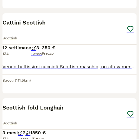
6
Gattini Scottish
Scottish
12 settimane
3
350 €
Età
Prezzo
Sesso
Vendo bellissimi cuccioli Scottish maschio, no allevamento, genitori visibili , prezzo affare , super coccoloni
Bacoli
(111.5km)
10
2
Scottish fold Longhair
Scottish
3 mesi
2
1
850 €
Età
Prezzo