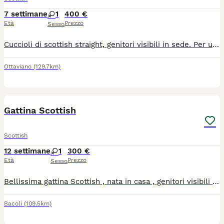
7 settimane
1
400 €
Età
Prezzo
Sesso
Cuccioli di scottish straight, genitori visibili in sede. Per ulteriori info.
Ottaviano
(129.7km)
4
Gattina Scottish
Scottish
12 settimane
1
300 €
Età
Prezzo
Sesso
Bellissima gattina Scottish , nata in casa , genitori visibili , affettuosa e abituata alla lettiera e a mangiare autonomamente
Bacoli
(109.5km)