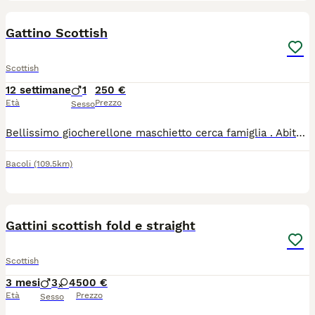
3
Gattino Scottish
Scottish
12 settimane
1
250 €
Età
Prezzo
Sesso
Bellissimo giocherellone maschietto cerca famiglia . Abituato alla lettiera e alle crocchette, molto affettuoso
Bacoli
(109.5km)
8
Gattini scottish fold e straight
Scottish
3 mesi
3
4
500 €
Età
Prezzo
Sesso