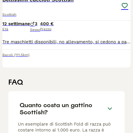
Scottish
12 settimane
3
400 €
Età
Prezzo
Sesso
Tre maschietti disponibili, no allevamento, si cedono a partire dal 7 luglio , mangiano già adesso cibo umido.
Bacoli
(111.5km)
FAQ
Quanto costa un gattino
Scottish?
Un esemplare di Scottish Fold di razza può
costare intorno ai 1.000 euro. La razza è