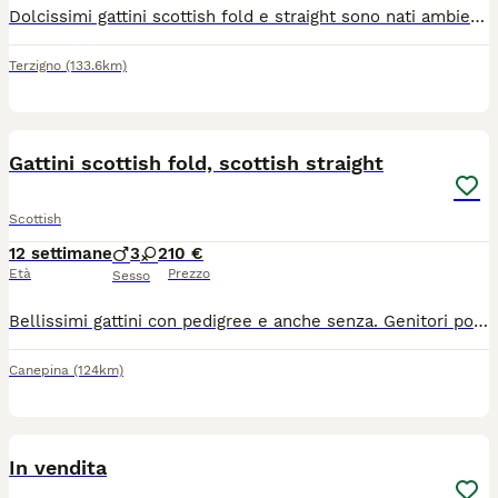
Dolcissimi gattini scottish fold e straight sono nati ambiente familiare Già pronti per andare a vostra famiglia
Terzigno
(133.6km)
6
4
Gattini scottish fold, scottish straight
Scottish
12 settimane
3
2
10 €
Età
Prezzo
Sesso
Bellissimi gattini con pedigree e anche senza. Genitori portate dall'estero, nonni, bisnonni-campioni mondiale. Saranno pronti per agosto.
Canepina
(124km)
6
In vendita