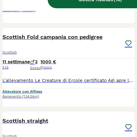
Ladispoli
(110.9km)
5
Scottish Fold campania con pedigree
Scottish
11 settimane
3
1000 €
Età
Prezzo
Sesso
L'allevamento Le Creature di Ercole certificato Agi apre le prenotazioni per gattini nati il 19j/05/26. Cercateci su tik tok, scottish le creature di ercole cattery. Sono cuccioli di razza scottish Fold e Straight con una splendida colorazione golden. Lasceranno l' allevamento a 3 mesi di eta" con: - sverminazione - due vaccini - microchip - passaggio di proprieta' - pedegree Agi - contratto di cessione per animali da compagnia - libretto sanitario I genitori sono visibili e testati ed esenti Fiv Felv e Pdk I nostri cuccioli sono mansueti, coccoloni ed abituati al contatto e al gioco e sono particolarmente adatti ai bambini. Ci troviamo a Benevento, in Campania Per info 3474007427
Allevatore con Affisso
Benevento
(134.5km)
11
Scottish straight
Scottish