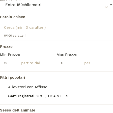
Distanza da te
Leggi la
nostra pagina di consigli sul Certosino
per
informazioni su questa razza di gatto.
Abbiamo trovato 0 Certosino Gatti in vendita
a Frosinone.
Parola chiave
Se ti interessa esattamente questa ricerca Salva la tua 
ricerca e attendi il risultato perfetto:
0/100 caratteri
Salva ricerca
Prezzo
FAQ
Min Prezzo
Max Prezzo
€
€
Quanto può costare un gatto
Filtri popolari
Certosino?
Allevatori con Affisso
Un gatto Certosino può costare tra i 600 e i
Gatti registrati GCCF, TICA o FIFe
1.500 euro, a seconda del pedigree e
dell'allevamento di provenienza.
Sesso dell'animale