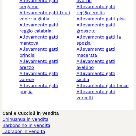
allevamento gatti
livorno
bergamo
allevamento gatti
allevamento gatti friuli
reggio emilia
venezia giulia
allevamento gatti pisa
allevamento gatti
allevamento gatti
reggio calabria
grosseto
allevamento gatti
allevamento gatti la
mantova
spezia
allevamento gatti
allevamento gatti
brindisi
macerata
allevamento gatti
allevamento gatti
arezzo
avellino
allevamento gatti
allevamento gatti
varese
sicilia
allevamento gatti
allevamento gatti lecce
puglia
allevamento gatti
vercelli
Cani e Cuccioli in Vendita
Chihuahua in vendita
Barboncino in vendita
Labrador in vendita