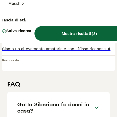
Maschio
Disponibili cuccioli di Siberiani Neva Masquerade
Fascia di età
Siberiano
Salva ricerca
12 settimane
4
3
1200 €
Mostra risultati
(
3
)
Età
Prezzo
Sesso
Siamo un allevamento amatoriale con affisso riconosciuto, e per scelta facciamo una sola cucciolata all’anno, per rispetto: dei ritmi della mamma.La nostra linea genetica unisce radici importanti:una mamma di linea russa, elegante e dolcissima e, per questa cucciolata, un papà di linea tedesca, maestoso e dal carattere equilibrato. I cuccioli crescono in famiglia, non in stanze separate: sentono la casa, le persone, gli altri animali. Per questo diventano gatti sicuri, socializzati, affettuosi e abituati alla vita domestica. Li affidiamo al terzo mese, con pedigree ANFI , microchip, vaccini completi e libretto sanitario aggiornato.
Boscoreale
FAQ
Gatto Siberiano fa danni in
casa?