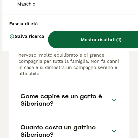
FAQ
Maschio
Fascia di età
Gatto Siberiano fa danni in
casa?
Salva ricerca
Mostra risultati
(
1
)
Il Siberiano è un gatto attivo ma mai
nervoso, molto equilibrato e di grande
compagnia per tutta la famiglia. Non fa danni
in casa e si dimostra un compagno sereno e
affidabile.
Come capire se un gatto è
Siberiano?
Quanto costa un gattino
Siberiano?