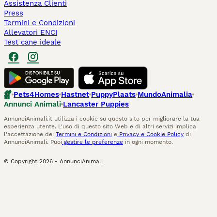
Assistenza Clienti
Press
Termini e Condizioni
Allevatori ENCI
Test cane ideale
Pets4Homes
Hastnet
PuppyPlaats
MundoAnimalia
Annunci Animali
Lancaster Puppies
AnnunciAnimali.it utilizza i cookie su questo sito per migliorare la tua
esperienza utente. L'uso di questo sito Web e di altri servizi implica
l'accettazione dei
Termini e Condizioni
e
Privacy e Cookie Policy
di
AnnunciAnimali. Puoi
gestire le preferenze
in ogni momento.
© Copyright
2026
-
AnnunciAnimali