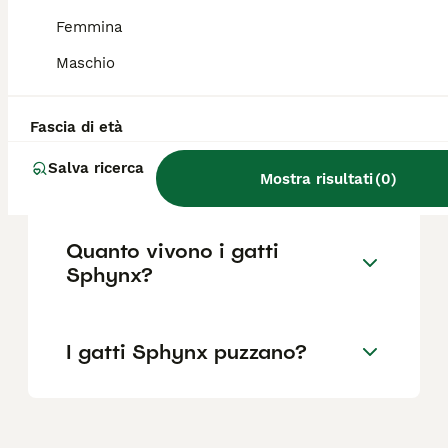
Femmina
Perché lo Sphynx non ha il
Maschio
pelo?
Fascia di età
Cosa sapere prima di
Salva ricerca
prendere uno Sphynx?
Mostra risultati
(
0
)
Quanto vivono i gatti
Sphynx?
I gatti Sphynx puzzano?