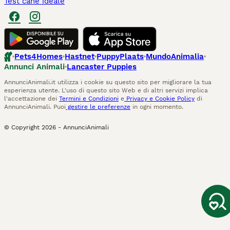
Test cane ideale
Pets4Homes
Hastnet
PuppyPlaats
MundoAnimalia
Annunci Animali
Lancaster Puppies
AnnunciAnimali.it utilizza i cookie su questo sito per migliorare la tua
esperienza utente. L'uso di questo sito Web e di altri servizi implica
l'accettazione dei
Termini e Condizioni
e
Privacy e Cookie Policy
di
AnnunciAnimali. Puoi
gestire le preferenze
in ogni momento.
© Copyright
2026
-
AnnunciAnimali