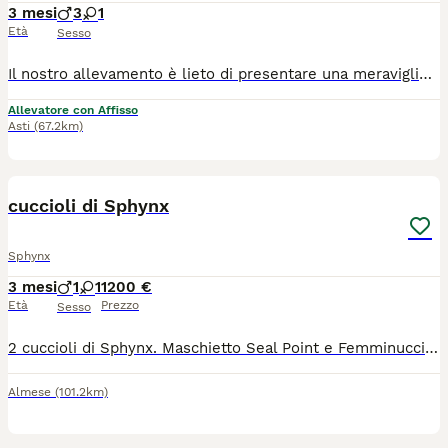
3 mesi
3
1
Età
Sesso
Il nostro allevamento è lieto di presentare una meravigliosa cucciolata di gattini Sphynx, allevati con passione, competenza e grande attenzione al loro benessere. I cuccioli sono pronti per essere ceduti e raggiungere le loro nuove famiglie. Verranno affidati con: • Pedigree • Microchip • Libretto sanitario • Vaccinazioni e sverminazioni • Certificato di buona salute rilasciato dal veterinario I genitori sono selezionati e seguiti con cura, con particolare attenzione alla salute e al carattere. Cerchiamo famiglie responsabili, consapevoli delle esigenze della razza e desiderose di accogliere un nuovo compagno di vita. Per informazioni, foto, video o per conoscere meglio i cuccioli, contattateci in privato. Saremo felici di rispondere a ogni domanda.
Allevatore con Affisso
Asti
(67.2km)
9
cuccioli di Sphynx
Sphynx
3 mesi
1
1
1200 €
Età
Prezzo
Sesso
2 cuccioli di Sphynx. Maschietto Seal Point e Femminuccia Black Tortie.Genitori visibili , Sverminati , vaccinati e ceduti con microchip. Entrambi con pedegree .€. 1100,00 Maschietto e €.1200 femminuccia
Almese
(101.2km)
7