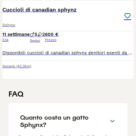
Cuccioli di canadian sphynz
Sphynx
11 settimane
5
2
600 €
Età
Prezzo
Sesso
Disponibili cuccioli di canadian sphynx genitori esenti da fiv e felv abituati alla lettiera e sia al secco che allumido
Senago
(43.3km)
FAQ
Quanto costa un gatto
Sphynx?