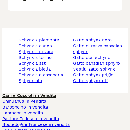
sphynx a piemonte
gatto sphynx nero
sphynx a cuneo
gatto di razza canadian
sphynx a novara
sphynx
sphynx a torino
gatto don sphynx
sphynx a asti
gatto canadian sphynx
sphynx a biella
vestiti gatto sphynx
sphynx a alessandria
gatto sphynx grigio
sphynx blu
gatto sphynx elf
Cani e Cuccioli in Vendita
Chihuahua in vendita
Barboncino in vendita
Labrador in vendita
Pastore Tedesco in vendita
Bouledogue Francese in vendita