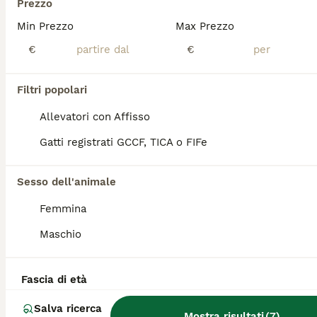
CUCCIOLI SPHYNX DI CUI UNO OCCHI IMPARI
Prezzo
Min Prezzo
Max Prezzo
Sphynx
€
€
11 settimane
2
2
650 €
Età
Prezzo
Sesso
Filtri popolari
sono disponibili i cuccioli di sphynx per la prenotazione maschi e femmine di cui un maschietto occhi impari. Verranno consegnati con microchip, primo vaccino, sverminazione, certificato di buona salute, kit omaggio, NO pedigree. Visibili a Como, genitori entrambi di mia proprietà testati FILV, FELV e HCM negativi. Per info contattare il numero 393331187616 *solo persone seriamente interessate* CONSEGNA 90 GIORNI PREZZO OCCHI IMPARI CAMBIA
Allevatori con Affisso
Como
(54.6km)
Gatti registrati GCCF, TICA o FIFe
17
4
Sesso dell'animale
Cuccioli Canadian Sphynx
Femmina
Maschio
Sphynx
3 mesi
3
2
Età
Sesso
Fascia di età
Allevamento Scilla e Cariddi propone splendidi cuccioli cresciuti con amore in un ambiente familiare, attento al loro benessere e alla corretta socializzazione. Disponibili: 3 maschi (2 Seal Point, 1 Cream Point) 2 femmine (1 Seal Point, 1 Bicolore) I cuccioli sono nati il 17/04 e saranno pronti per fine luglio, dopo il completo svezzamento. I genitori sono testati HCM e risultati negativi a FIV/FELV, a garanzia della salute dei cuccioli. Ogni cucciolo verrà ceduto con pedigree, libretto sanitario completo (vaccinazioni e sverminazione) e microchip. Saranno accompagnati da una coperta con l’odore della mamma. Per maggiori informazioni, foto e video, non esitate a contattarci.
Salva ricerca
Mostra risultati
(
7
)