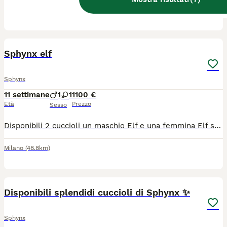
Allevatore con Affisso
Asti
(68.4km)
2
2
Sphynx elf
Sphynx
11 settimane
1
1
1100 €
Età
Prezzo
Sesso
Disponibili 2 cuccioli un maschio Elf e una femmina Elf stright abituati con estremamente docili e affettuosi cagnolini
Milano
(48.8km)
37
Disponibili splendidi cuccioli di Sphynx ✨
Sphynx