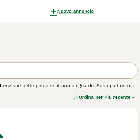
Nuovo annuncio
attenzione delle persone al primo sguardo. Sono piuttosto
à pesanti per le loro piccole dimensioni. Nel corso degli
Ordina per
Più recente
aspetto inconsueto e alla personalità adorabile e fedele.
di gatto.