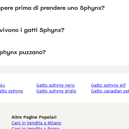
pere prima di prendere uno Sphynx?
vivono i gatti Sphynx?
 Sphynx puzzano?
blu
gatto sphynx nero
gatto sphynx elf
gatto sphynx
gatto sphynx grigio
gatto canadian s
Altre Pagine Popolari
Cani in Vendita a Milano
Cani in Vendita a Roma