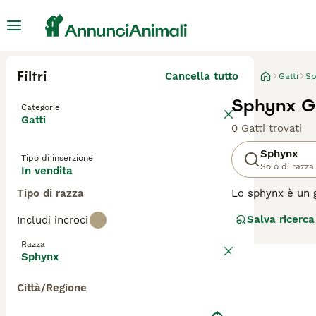
Filtri
Cancella tutto
Gatti
Sp
Sphynx Ga
Categorie
Gatti
0 Gatti trovati
Sphynx
Tipo di inserzione
Solo di razza
In vendita
Tipo di razza
Lo sphynx è un g
unici grazie al 
Salva ricerca
Includi incroci
anni, lo sphynx 
Razza
Leggi la
nostra p
Sphynx
Città/Regione