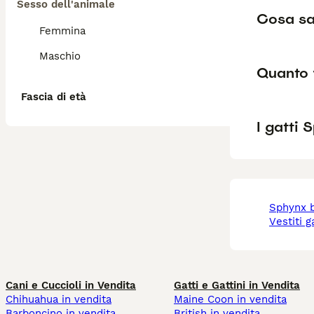
Sesso dell'animale
Cosa sa
Femmina
Maschio
Quanto 
Fascia di età
I gatti
sphynx 
vestiti 
Cani e Cuccioli in Vendita
Gatti e Gattini in Vendita
Chihuahua in vendita
Maine Coon in vendita
Barboncino in vendita
British in vendita