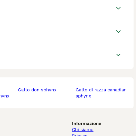
gatto don sphynx
gatto di razza canadian
phynx
sphynx
Informazione
Chi siamo
Privacy