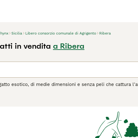
hynx
Sicilia
Libero consorzio comunale di Agrigento
Ribera
tti in vendita
a Ribera
atto esotico, di medie dimensioni e senza peli che cattura l'
loro aspetto rugoso e anche se sembrano delicati, sono in realt
si è guadagnato un grande seguito in tutto il mondo grazie all'
agina di consigli sul Sphynx
per informazioni su questa razza 