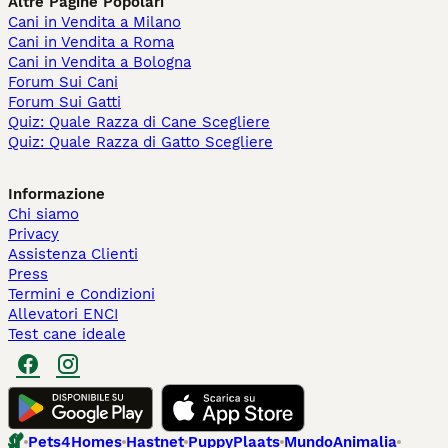
Altre Pagine Popolari
Cani in Vendita a Milano
Cani in Vendita a Roma
Cani in Vendita a Bologna
Forum Sui Cani
Forum Sui Gatti
Quiz: Quale Razza di Cane Scegliere
Quiz: Quale Razza di Gatto Scegliere
Informazione
Chi siamo
Privacy
Assistenza Clienti
Press
Termini e Condizioni
Allevatori ENCI
Test cane ideale
Pets4Homes
Hastnet
PuppyPlaats
MundoAnimalia