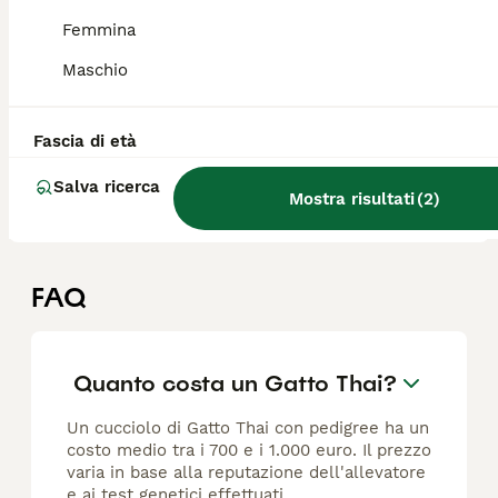
Femmina
Thai
Maschio
11 settimane
2
1200 €
Età
Prezzo
Sesso
Fascia di età
Allevamento Etico Amatoriale del tipo tradizionale di Siamese, Thai. I nostri gatti vivono solo in casa, in ambiente adeguato, con la nostra famiglia, crescendo a contatto con i nostri cani, abituati alle carezze e alle coccole fin dalla nascita, in un ambiente ricco di stimoli e appropriato per il benessere felino. Il mio allevamento è visitabile ed è senza l'utilizzo di gabbie. Le linee esclusive e autentiche, altissima genealogia, linee pure che garantiscono un carattere tipico di questa razza, molto intelligenti, affettuose, comunicative, seguono come un'ombra il proprio umano di riferimento. I cuccioli lasciano casa dalla 14 settimana di vita, sono forniti copie dei test genetici eseguite sui genitori, avranno vaccinazioni complete, trattamento antiparassitario esterno e sverminazione di profilassi, Microchip, Pedigree, Passaggio di Proprietà, Contratto di Garanzia e assistenza post cessione vitalizia. Disponibile due maschietti del classico colore Seal Point occhi. Carattere meraviglioso tipico della razza. ATTENZIONE: un animale non è un peluches, averlo ti cambierà la vita
Salva ricerca
Brescia
(95.7km)
Mostra risultati
(
2
)
FAQ
Quanto costa un Gatto Thai?
Un cucciolo di Gatto Thai con pedigree ha un
costo medio tra i 700 e i 1.000 euro. Il prezzo
varia in base alla reputazione dell'allevatore
e ai test genetici effettuati.