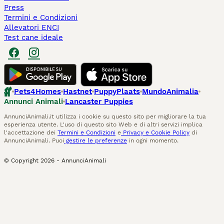
Press
Termini e Condizioni
Allevatori ENCI
Test cane ideale
Pets4Homes
Hastnet
PuppyPlaats
MundoAnimalia
Annunci Animali
Lancaster Puppies
AnnunciAnimali.it utilizza i cookie su questo sito per migliorare la tua
esperienza utente. L'uso di questo sito Web e di altri servizi implica
l'accettazione dei
Termini e Condizioni
e
Privacy e Cookie Policy
di
AnnunciAnimali. Puoi
gestire le preferenze
in ogni momento.
© Copyright
2026
-
AnnunciAnimali