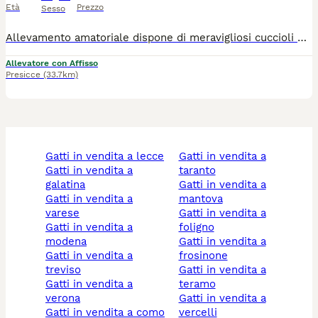
Età
Prezzo
Sesso
Allevamento amatoriale dispone di meravigliosi cuccioli di vari colori da prenotare sia maschi che femmine dotati di microchip e il ciclo vaccinale e vermifugo completo insieme anche a libretto sanitario contratto gestione cucciolo passaggio di proprietà e tutta la documentazione in regola compresa anche quella dei genitori. È gradito un contatto telefonico e ci sarebbe la possibilità di portarlo al vostro domicilio con un rimborso delle spese
Allevatore con Affisso
Presicce
(33.7km)
gatti in vendita a lecce
gatti in vendita a
gatti in vendita a
taranto
galatina
gatti in vendita a
gatti in vendita a
mantova
varese
gatti in vendita a
gatti in vendita a
foligno
modena
gatti in vendita a
gatti in vendita a
frosinone
treviso
gatti in vendita a
gatti in vendita a
teramo
verona
gatti in vendita a
gatti in vendita a como
vercelli