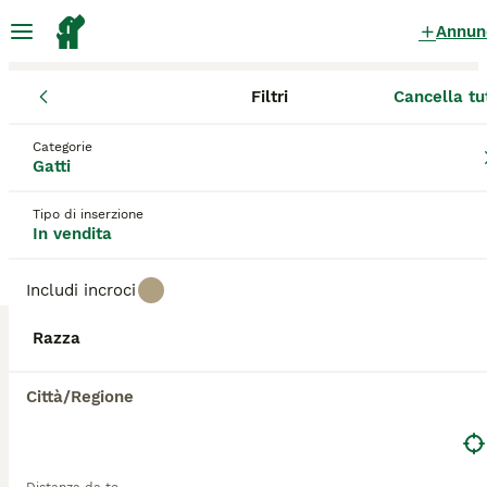
Annun
Filtri
Cancella tu
Gatti
Puglia
Provincia di Lecce
Galatina
Categorie
Gatti in vendita
a Galatina
Gatti
6 Gatti trovati
Tipo di inserzione
In vendita
Tutte le razze
Filtri
Includi incroci
Salva ricerca
Ordina
2
Razza
Gattini
Città/Regione
Persiano
3 settimane
1
2
330 €
Età
Prezzo
Sesso