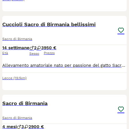
9
Cuccioli Sacro di Birmania bellissimi
Sacro di Birmania
14 settimane
2
3
950 €
Età
Prezzo
Sesso
Allevamento amatoriale nato per passione del gatto Sacro di Birmania. Dispone di meravigliosi cuccioli sia maschi che femmine di varie colorazioni. I piccoli saranno pronti per lasciare l'allevamento alla data stabilita dall'Associazione felina Anfi. Avranno i loro libretto sanitario con tutte le loro visite veterinarie, il ciclo vaccinale vermifugo completo e il microchip. Avranno il pedigree, un contratto sessione cucciolo, passaggio di proprietà. Sono dei gatti dal carattere estremamente docile perché nascono in casa e vivono in casa a contatto con gli esseri umani. Per maggiori informazioni gradirei essere Contattata telefonicamente..... C'è la possibilità, previa accordi, di portarlo al vostro domicilio e cerco per loro una famiglia amorevole In modo tale che loro possano continuare a vivere una vita serena uguale a quella che hanno trascorso in allevamento. CONTATTARE SOLO IL NUMERO SEGUENTE: 348 2847684 (Mary)
Lecce
(19.1km)
2
Sacro di Birmania
Sacro di Birmania
4 mesi
3
2
900 €