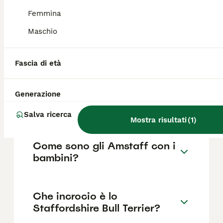
reputazione dell'allevatore e la posizione.
Femmina
Maschio
Che differenza c'è tra pitbull
e American Staffordshire
Fascia di età
Terrier?
Generazione
Quanto dura uno staffy?
Salva ricerca
Mostra risultati
(
1
)
Come sono gli Amstaff con i
bambini?
Che incrocio è lo
Staffordshire Bull Terrier?