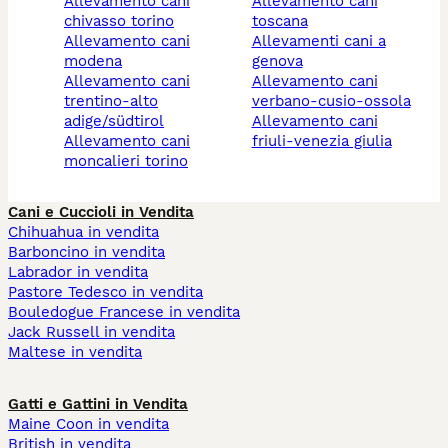
allevamento cani
allevamento cani
chivasso torino
toscana
allevamento cani
allevamenti cani a
modena
genova
allevamento cani
allevamento cani
trentino-alto
verbano-cusio-ossola
adige/südtirol
allevamento cani
allevamento cani
friuli-venezia giulia
moncalieri torino
Cani e Cuccioli in Vendita
Chihuahua in vendita
Barboncino in vendita
Labrador in vendita
Pastore Tedesco in vendita
Bouledogue Francese in vendita
Jack Russell in vendita
Maltese in vendita
Gatti e Gattini in Vendita
Maine Coon in vendita
British in vendita