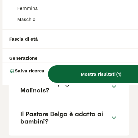
Femmina
Il Pastore Belga può vivere in
Maschio
casa?
Fascia di età
Quali sono i difetti del
Pastore Belga Malinois?
Generazione
Salva ricerca
Mostra risultati
(
1
)
Quanto è impegnativo un
Malinois?
Il Pastore Belga è adatto ai
bambini?