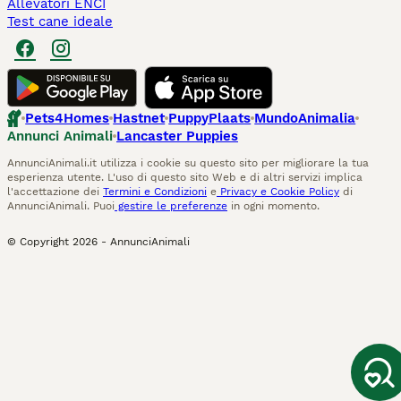
Allevatori ENCI
Test cane ideale
Pets4Homes
Hastnet
PuppyPlaats
MundoAnimalia
Annunci Animali
Lancaster Puppies
AnnunciAnimali.it utilizza i cookie su questo sito per migliorare la tua
esperienza utente. L'uso di questo sito Web e di altri servizi implica
l'accettazione dei
Termini e Condizioni
e
Privacy e Cookie Policy
di
AnnunciAnimali. Puoi
gestire le preferenze
in ogni momento.
© Copyright
2026
-
AnnunciAnimali