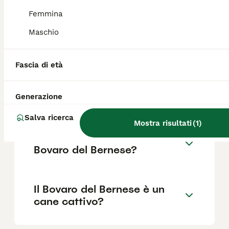
Femmina
Quali sono i difetti del
Maschio
Bovaro del Bernese?
Fascia di età
Quanti tipi di bovaro ci
sono?
Generazione
Salva ricerca
Mostra risultati
(
1
)
Quanto dura la vita di un
Bovaro del Bernese?
Il Bovaro del Bernese è un
cane cattivo?