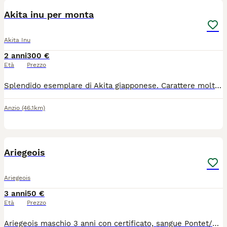
Akita inu per monta
Akita Inu
2 anni
300 €
Età
Prezzo
Splendido esemplare di Akita giapponese. Carattere molto tranquillo e socievole con le persone. Già riprodotto con altre 2 femmine e con cuccioli bellissimi e sani. Prezzo da concordare, anche in base alla distanza.
Anzio
(46.1km)
1
Ariegeois
Ariegeois
3 anni
50 €
Età
Prezzo
Ariegeois maschio 3 anni con certificato, sangue Pontet/Brianza, peso 20kg , taglia non Alta, bellissima voce, circa femmina per accoppiamento