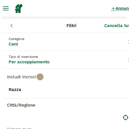
Annun
Filtri
Cancella tu
Cani
Lazio
Provincia di Latina
Priverno
Categorie
Cani per accoppiamento
a Priverno
Cani
20 Cani trovati
Tipo di inserzione
Per accoppiamento
Tutte le razze
Filtri
Includi incroci
Salva ricerca
Ordina
1
Razza
Accoppiamento
Città/Regione
Bichon
3 anni
50 €
Età
Prezzo