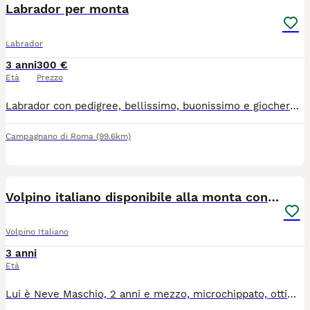
Labrador per monta
Labrador
3 anni
300 €
Età
Prezzo
Labrador con pedigree, bellissimo, buonissimo e giocherellone come tutti i labrador, nome Ernest, per gli amici Pepe.
Campagnano di Roma
(99.6km)
7
Volpino italiano disponibile alla monta con simili
Volpino Italiano
3 anni
Età
Lui è Neve Maschio, 2 anni e mezzo, microchippato, ottima salute, prima esperienza riproduttiva, molto attivo e giocoso