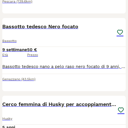
Pescara
(139.6km)
1
Bassotto tedesco Nero focato
Bassotto
9 settimane
50 €
Età
Prezzo
Bassotto tedesco nano a pelo raso nero focato di 9 anni, cerca femmina per accoppiamento. Sangue VolsciDachs. Con pedigree.
Genazzano
(43.5km)
6
3
Cerco femmina di Husky per accoppiamento(pedigree)
Husky
5 anni