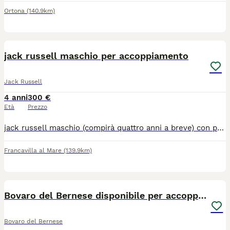
Ortona
(140.9km)
3
jack russell maschio per accoppiamento
Jack Russell
4 anni
300 €
Età
Prezzo
jack russell maschio (compirà quattro anni a breve) con pedigree, pelo ruvido. cane docile e socievole, amante della compagnia.
Francavilla al Mare
(139.9km)
3
Bovaro del Bernese disponibile per accoppiamento
Bovaro del Bernese