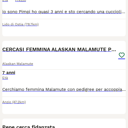
Età
Prezzo
io sono Pimpi ho quasi 3 anni e sto cercando una cucciolina con cui procreare altre creaturine speciali. Sono buono, dolce e piccolino
Lido di Ostia
(78.7km)
7
CERCASI FEMMINA ALASKAN MALAMUTE PER ACCOPPIAMENTO
Alaskan Malamute
7 anni
Età
Cerchiamo femmina Malamute con pedigree per accoppiamento maschio con pedigree 8 anni, fisicamente perfetto
Anzio
(47.2km)
3
Pepe cerca fidanzata