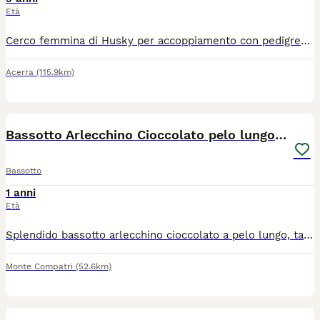
Età
Cerco femmina di Husky per accoppiamento con pedigree. Il mio husky si chiama Monet, registrato Italian Surprise dall'allevamento Contea Del Nord a Scafati da cui l'ho preso. Figlio di due campioni italiani di bellezza, tutto verificabile sul pedigree. Aperto ad eventuali trattative!
Acerra
(115.9km)
4
Bassotto Arlecchino Cioccolato pelo lungo tag.nana
Bassotto
1 anni
Età
Splendido bassotto arlecchino cioccolato a pelo lungo, taglia nana, con pedigree ENCI di altissima genealogia (linea di sangue Daks Veg). Test genetici Laboklin: clear - omozigote sano per le principali patologie di razza. Carattere equilibrato. Ottima tipicità di razza, struttura corretta e mantello di grande qualità, come visibile nelle foto allegate. Disponibile per monte in tutta Italia. Assistenza professionale sino alla consegna dei cuccioli.
Monte Compatri
(52.6km)
10
1