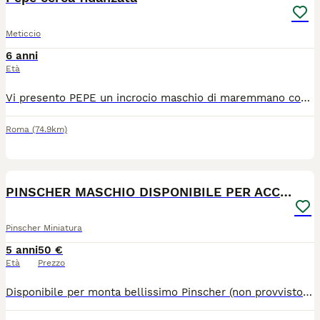
Meticcio
6 anni
Età
Vi presento PEPE un incrocio maschio di maremmano con pastore asiatico, cerca una fidanzata. Cane territoriale e coraggioso adatto alla protezione famigliare, ma anche molto coccoloso.
Roma
(74.9km)
10
PINSCHER MASCHIO DISPONIBILE PER ACCOPPIAMENTO
Pinscher Miniatura
5 anni
50 €
Età
Prezzo
Disponibile per monta bellissimo Pinscher (non provvisto di pedigree). Gulliver ha 5 anni, pesa circa 4,6kg è un cane molto dolce, simpatico e coccolone con le persone che conosce bene. Per info o per conoscerci, contattatemi!