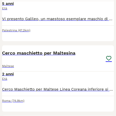
5 anni
Età
Vi presento Galileo, un maestoso esemplare maschio di Bovaro del Bernese di 5 anni e mezzo, nel pieno della sua maturità, forza e splendore. ​Galileo incarna perfettamente lo spirito della sua razza: fiero, dal portamento elegante e con una struttura ossea robusta e ben proporzionata. Il suo mantello è folto, lucente e con le tipiche marcature simmetriche che lo rendono un perfetto rappresentante di questi "giganti gentili". ​Ma la sua vera bellezza risiede nel carattere: è un cane straordinariamente equilibrato, affettuoso, protettivo e dotato di una dolcezza innata. Vive in salute, circondato da amore, ed è costantemente seguito dal punto di vista veterinario. Cerchiamo una compagna (Bovaro del Bernese femmina) provvista di pedigree ed esenzioni sanitarie certificate, per garantire una cucciolata sana e nel pieno rispetto degli standard della razza. ​Galileo si trova a Palestrina (RM) ed è disponibile a valutare spostamenti per l'incontro. ​Per qualsiasi informazione, foto aggiuntive o per fare due chiacchiere, non esitate a contattarmi!
Palestrina
(47.2km)
2
Cerco maschietto per Maltesina
Maltese
2 anni
Età
Cerco Maschietto per Maltese Linea Coreana inferiore si 3 Kg si chiama Susy e in possesso di microchip e tutte le vaccinazioni solo persone serie su Roma e d intorni grazie
Roma
(74.9km)
3
1