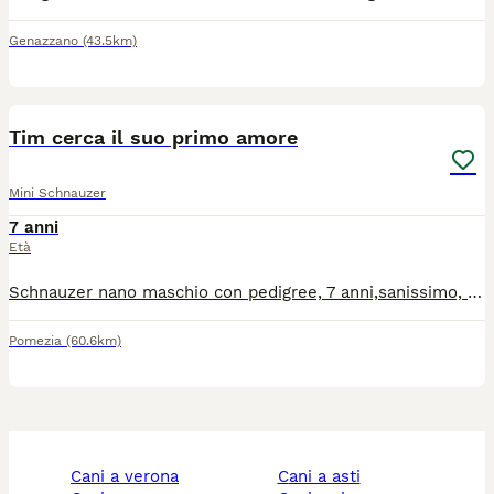
Genazzano
(43.5km)
2
Tim cerca il suo primo amore
Mini Schnauzer
7 anni
Età
Schnauzer nano maschio con pedigree, 7 anni,sanissimo, cerca femmina x accoppiamento. Zona Roma sud e provincia sud se possibile,ma disposto previo accordo ad andare anche in altre zone.
Pomezia
(60.6km)
cani a verona
cani a asti