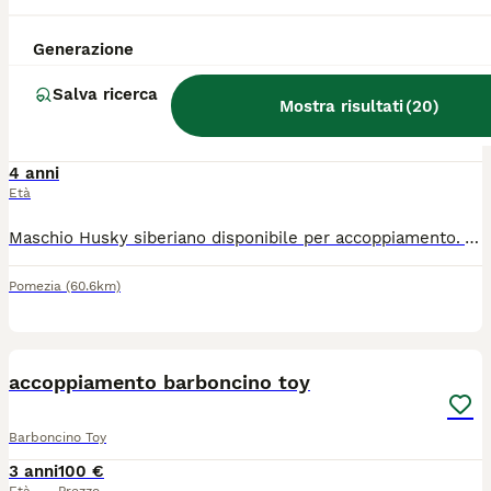
16
1
Generazione
Husky per accoppiamento
Salva ricerca
Mostra risultati
(
20
)
Husky
4 anni
Età
Maschio Husky siberiano disponibile per accoppiamento. Axel ha 4 anni, occhi azzurri e pelo bianco marroncino. È in perfetta salute, con vaccinazioni regolarmente eseguite e certificate. Ha un carattere equilibrato socievole e gestibile con cani e persone ed è già alla sua terza esperienza di monta.
Pomezia
(60.6km)
16
accoppiamento barboncino toy
Barboncino Toy
3 anni
100 €