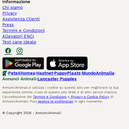
Informazione
Chi siamo
Privacy
Assistenza Clienti
Press
Termini e Condizioni
Allevatori ENCI
Test cane ideale
Pets4Homes
Hastnet
PuppyPlaats
MundoAnimalia
Annunci Animali
Lancaster Puppies
AnnunciAnimali.it utilizza i cookie su questo sito per migliorare la tua
esperienza utente. L'uso di questo sito Web e di altri servizi implica
l'accettazione dei
Termini e Condizioni
e
Privacy e Cookie Policy
di
AnnunciAnimali. Puoi
gestire le preferenze
in ogni momento.
© Copyright
2026
-
AnnunciAnimali