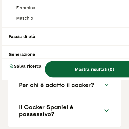
come il pedigree, la reputazione
dell'allevatore e la posizione.
Femmina
Maschio
Quali sono i difetti del
cocker?
Fascia di età
Generazione
Cocker Spaniel abbaia
molto?
Salva ricerca
Mostra risultati
(
0
)
Per chi è adatto il cocker?
Il Cocker Spaniel è
possessivo?