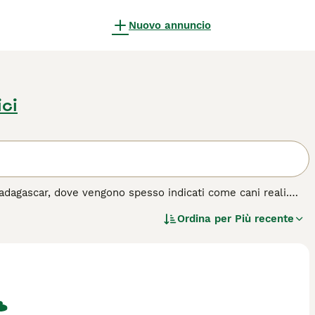
Nuovo annuncio
ici
Madagascar, dove vengono spesso indicati come cani reali.
nte guadagnato popolarità sia qui in Italia che nel mondo,
Ordina per
Più recente
il che significa che è una buona scelta per le persone inclini
ta razza di cane.