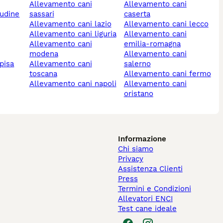
allevamento cani
allevamento cani
 udine
sassari
caserta
allevamento cani lazio
allevamento cani lecco
allevamento cani liguria
allevamento cani
allevamento cani
emilia-romagna
modena
allevamento cani
pisa
allevamento cani
salerno
toscana
allevamento cani fermo
allevamento cani napoli
allevamento cani
oristano
Informazione
Chi siamo
Privacy
Assistenza Clienti
Press
Termini e Condizioni
Allevatori ENCI
Test cane ideale