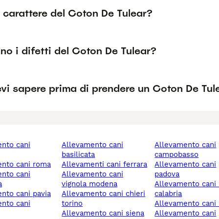
l carattere del Coton De Tulear?
no i difetti del Coton De Tulear?
vi sapere prima di prendere un Coton De Tul
allevamento cani
allevamento cani
basilicata
campobasso
ento cani roma
allevamenti cani ferrara
allevamento cani
allevamento cani
padova
a
vignola modena
allevamento cani reggio
ento cani pavia
allevamento cani chieri
calabria
torino
allevamento cani 
allevamento cani siena
allevamento cani