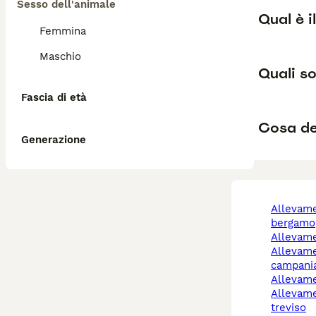
Sesso dell'animale
Qual è i
Femmina
Maschio
Quali so
Fascia di età
Cosa de
Generazione
allevamento cani
bergamo
allevam
allevamento cani
campani
allevam
allevamento cani
treviso