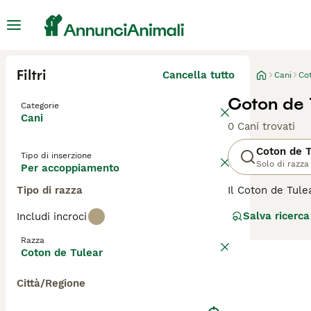
Filtri
Cancella tutto
Cani
Co
Coton de 
Categorie
Cani
0 Cani trovati
Coton de T
Tipo di inserzione
Solo di razza
Per accoppiamento
Tipo di razza
Il Coton de Tule
Sono conosciuti 
Salva ricerca
Includi incroci
non solo perché 
alle allergie.
Razza
Coton de Tulear
Leggi la
nostra p
Città/Regione