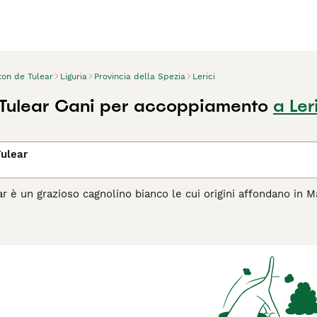
ton de Tulear
Liguria
Provincia della Spezia
Lerici
Tulear Cani per accoppiamento
a Ler
ulear
ar è un grazioso cagnolino bianco le cui origini affondano in 
come cani leali, affettuosi e intelligenti che hanno recenteme
si tratta di cani incantevoli ma anche perché non perde pelo, 
agina di consigli sul Coton de Tulear
per informazioni su ques