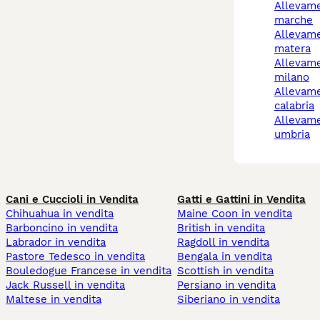
allevamento cani
marche
allevamento cani
matera
allevamento cani
milano
allevamento cani
calabria
allevamento cani
umbria
Cani e Cuccioli in Vendita
Gatti e Gattini in Vendita
Chihuahua in vendita
Maine Coon in vendita
Barboncino in vendita
British in vendita
Labrador in vendita
Ragdoll in vendita
Pastore Tedesco in vendita
Bengala in vendita
Bouledogue Francese in vendita
Scottish in vendita
Jack Russell in vendita
Persiano in vendita
Maltese in vendita
Siberiano in vendita