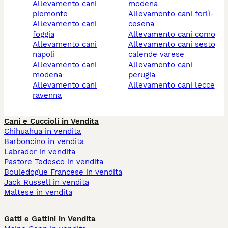
allevamento cani
modena
piemonte
allevamento cani forlì-
allevamento cani
cesena
foggia
allevamento cani como
allevamento cani
allevamento cani sesto
napoli
calende varese
allevamento cani
allevamento cani
modena
perugia
allevamento cani
allevamento cani lecce
ravenna
Cani e Cuccioli in Vendita
Chihuahua in vendita
Barboncino in vendita
Labrador in vendita
Pastore Tedesco in vendita
Bouledogue Francese in vendita
Jack Russell in vendita
Maltese in vendita
Gatti e Gattini in Vendita