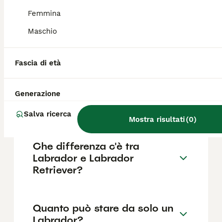
come il pedigree, la reputazione
dell'allevatore e la posizione.
Femmina
Maschio
Quali sono i difetti del
Labrador?
Fascia di età
Generazione
Dove far dormire un
Labrador in casa?
Salva ricerca
Mostra risultati
(
0
)
Che differenza c'è tra
Labrador e Labrador
Retriever?
Quanto può stare da solo un
Labrador?